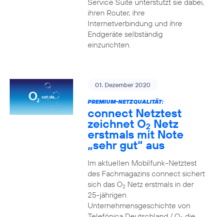
Service Suite unterstützt sie dabei,
ihren Router, ihre
Internetverbindung und ihre
Endgeräte selbständig
einzurichten.
01. Dezember 2020
PREMIUM-NETZQUALITÄT:
connect Netztest
zeichnet O
Netz
2
erstmals mit Note
„sehr gut“ aus
Im aktuellen Mobilfunk-Netztest
des Fachmagazins connect sichert
sich das O
Netz erstmals in der
2
25-jährigen
Unternehmensgeschichte von
Telefónica Deutschland / O
die