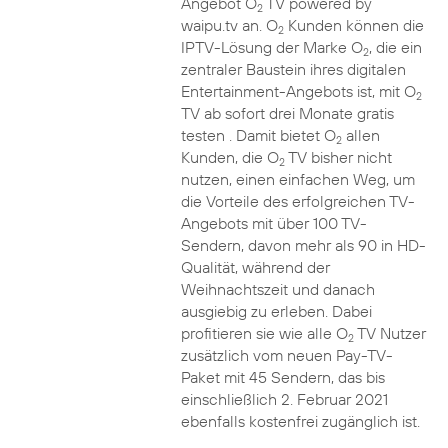
Angebot O
TV powered by
2
waipu.tv an. O
Kunden können die
2
IPTV-Lösung der Marke O
, die ein
2
zentraler Baustein ihres digitalen
Entertainment-Angebots ist, mit O
2
TV ab sofort drei Monate gratis
testen . Damit bietet O
allen
2
Kunden, die O
TV bisher nicht
2
nutzen, einen einfachen Weg, um
die Vorteile des erfolgreichen TV-
Angebots mit über 100 TV-
Sendern, davon mehr als 90 in HD-
Qualität, während der
Weihnachtszeit und danach
ausgiebig zu erleben. Dabei
profitieren sie wie alle O
TV Nutzer
2
zusätzlich vom neuen Pay-TV-
Paket mit 45 Sendern, das bis
einschließlich 2. Februar 2021
ebenfalls kostenfrei zugänglich ist.