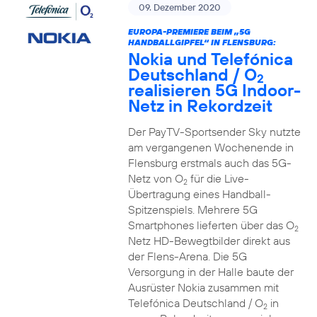
09. Dezember 2020
EUROPA-PREMIERE BEIM „5G
HANDBALLGIPFEL“ IN FLENSBURG:
Nokia und Telefónica
Deutschland / O
2
realisieren 5G Indoor-
Netz in Rekordzeit
Der PayTV-Sportsender Sky nutzte
am vergangenen Wochenende in
Flensburg erstmals auch das 5G-
Netz von O
für die Live-
2
Übertragung eines Handball-
Spitzenspiels. Mehrere 5G
Smartphones lieferten über das O
2
Netz HD-Bewegtbilder direkt aus
der Flens-Arena. Die 5G
Versorgung in der Halle baute der
Ausrüster Nokia zusammen mit
Telefónica Deutschland / O
in
2