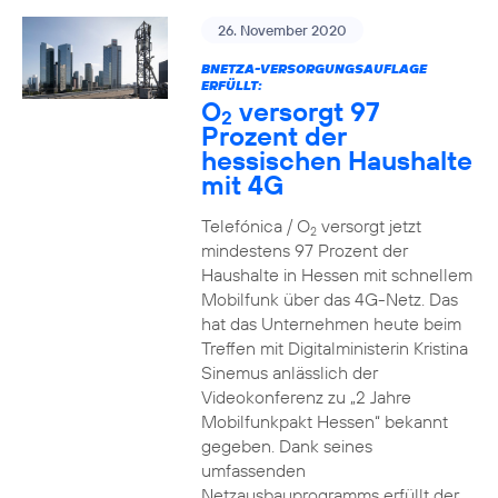
26. November 2020
BNETZA-VERSORGUNGSAUFLAGE
ERFÜLLT:
O
versorgt 97
2
Prozent der
hessischen Haushalte
mit 4G
Telefónica / O
versorgt jetzt
2
mindestens 97 Prozent der
Haushalte in Hessen mit schnellem
Mobilfunk über das 4G-Netz. Das
hat das Unternehmen heute beim
Treffen mit Digitalministerin Kristina
Sinemus anlässlich der
Videokonferenz zu „2 Jahre
Mobilfunkpakt Hessen“ bekannt
gegeben. Dank seines
umfassenden
Netzausbauprogramms erfüllt der