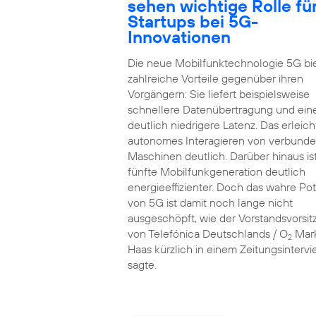
sehen wichtige Rolle fü
Startups bei 5G-
Innovationen
Die neue Mobilfunktechnologie 5G bi
zahlreiche Vorteile gegenüber ihren
Vorgängern: Sie liefert beispielsweise
schnellere Datenübertragung und ein
deutlich niedrigere Latenz. Das erleich
autonomes Interagieren von verbund
Maschinen deutlich. Darüber hinaus ist
fünfte Mobilfunkgeneration deutlich
energieeffizienter. Doch das wahre Pot
von 5G ist damit noch lange nicht
ausgeschöpft, wie der Vorstandsvorsi
von Telefónica Deutschlands / O
Mar
2
Haas kürzlich in einem Zeitungsinterv
sagte.