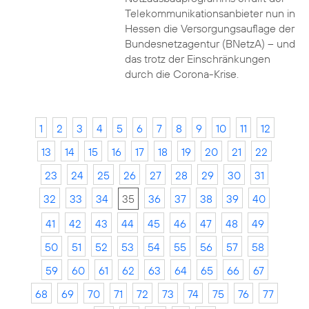
Telekommunikationsanbieter nun in
Hessen die Versorgungsauflage der
Bundesnetzagentur (BNetzA) – und
das trotz der Einschränkungen
durch die Corona-Krise.
1
2
3
4
5
6
7
8
9
10
11
12
13
14
15
16
17
18
19
20
21
22
23
24
25
26
27
28
29
30
31
32
33
34
35
36
37
38
39
40
41
42
43
44
45
46
47
48
49
50
51
52
53
54
55
56
57
58
59
60
61
62
63
64
65
66
67
68
69
70
71
72
73
74
75
76
77