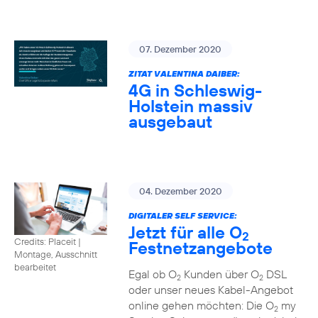
07. Dezember 2020
ZITAT VALENTINA DAIBER:
4G in Schleswig-
Holstein massiv
ausgebaut
04. Dezember 2020
DIGITALER SELF SERVICE:
Jetzt für alle O
2
Credits: Placeit
|
Festnetzangebote
Montage, Ausschnitt
bearbeitet
Egal ob O
Kunden über O
DSL
2
2
oder unser neues Kabel-Angebot
online gehen möchten: Die O
my
2