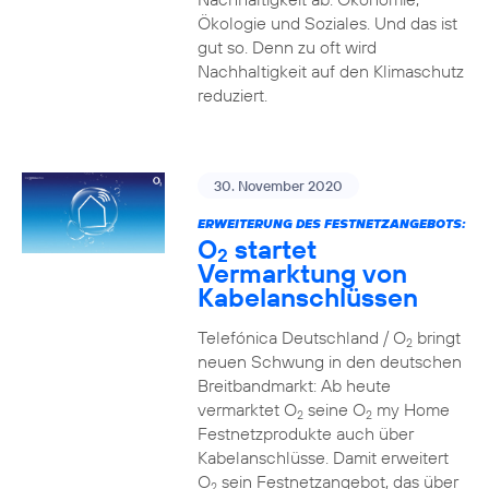
Ökologie und Soziales. Und das ist
gut so. Denn zu oft wird
Nachhaltigkeit auf den Klimaschutz
reduziert.
30. November 2020
ERWEITERUNG DES FESTNETZANGEBOTS:
O
startet
2
Vermarktung von
Kabelanschlüssen
Telefónica Deutschland / O
bringt
2
neuen Schwung in den deutschen
Breitbandmarkt: Ab heute
vermarktet O
seine O
my Home
2
2
Festnetzprodukte auch über
Kabelanschlüsse. Damit erweitert
O
sein Festnetzangebot, das über
2