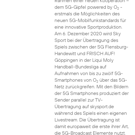
Rahmen einer neuen Kooperation –
dem 5G-Gipfel powered by O
-
2
erstmals die Möglichkeiten des
neuen 5G-Mobilfunkstandards für
eine innovative Sportproduktion.
Am 6. Dezember 2020 wird Sky
Sport bei der Übertragung des
Spiels zwischen der SG Flensburg-
Handewitt und FRISCH AUF!
Göppingen in der Liqui Moly
Handball-Bundesliga auf
Aufnahmen von bis zu zwölf 5G-
Smartphones von O
über das 5G-
2
Netz zurückgreifen. Mit den Bildern
der 5G Smartphones produziert der
Sender parallel zur TV-
Übertragung auf skysport.de
während des Spiels einen eigenen
Livestream. Die Übertragung ist
damit europaweit die erste ihrer Art,
die 5G-Broadcast Elemente nutzt.