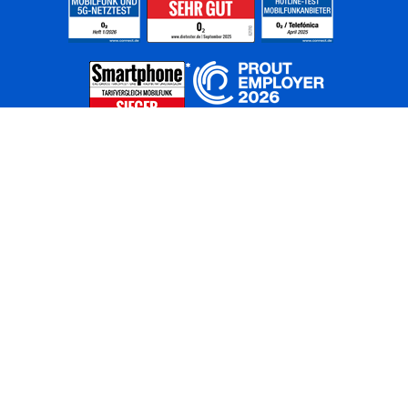
Home
Unternehmen
Netze
Nachhaltigkeit
Kunden
Investoren
Partner
Karriere
Presse
News
Privatkunden
Geschäftskunden
Worldwide