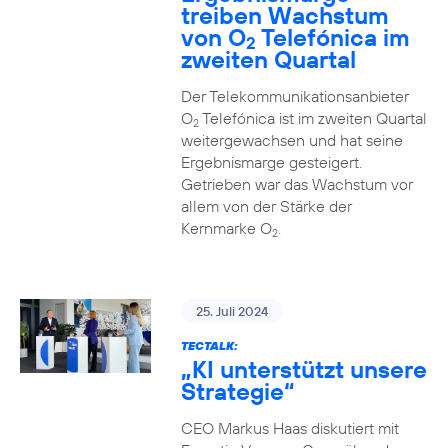
treiben Wachstum
von O
Telefónica im
2
zweiten Quartal
Der Telekommunikationsanbieter
O
Telefónica ist im zweiten Quartal
2
weitergewachsen und hat seine
Ergebnismarge gesteigert.
Getrieben war das Wachstum vor
allem von der Stärke der
Kernmarke O
.
2
25. Juli 2024
TECTALK:
„KI unterstützt unsere
Strategie“
CEO Markus Haas diskutiert mit