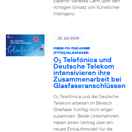
Expertin Vanessa Cann über den
richtigen Einsatz von Künstlicher
Intelligenz.
25. Juli 2024
FIBER-TO-THE-HOME
(FTTH)/GLASFASER:
O
Telefónica und
2
Deutsche Telekom
intensivieren ihre
Zusammenarbeit bei
Glasfaseranschlüssen
O
Telefónica und die Deutsche
2
Telekom arbeiten im Bereich
Glasfaser künftig noch enger
zusammen. Beide Unternehmen
haben einen Vertrag über ein
neues Einkaufsmodell für die