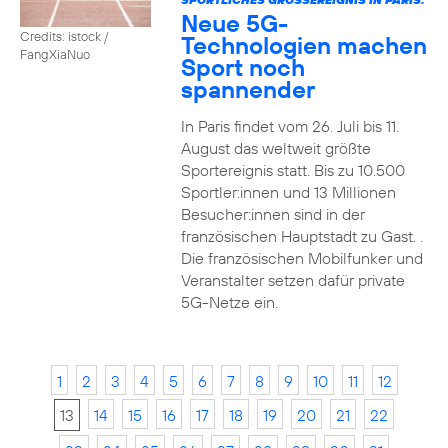
Neue 5G-
Credits: istock /
Technologien machen
FangXiaNuo
Sport noch
spannender
In Paris findet vom 26. Juli bis 11.
August das weltweit größte
Sportereignis statt. Bis zu 10.500
Sportler:innen und 13 Millionen
Besucher:innen sind in der
französischen Hauptstadt zu Gast. .
Die französischen Mobilfunker und
Veranstalter setzen dafür private
5G-Netze ein.
1
2
3
4
5
6
7
8
9
10
11
12
13
14
15
16
17
18
19
20
21
22