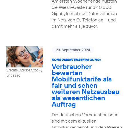
Am ersten Wochenende nutzten
die Wiesn-Gäste rund 40.000
Gigabyte mobiles Datenvolumen
im Netz von O
Telefónica – und
2
damit mehr als je zuvor.
23. September 2024
KONSUMENTENBEFRAGUNG:
Verbraucher
Credits: Adobe Stock /
bewerten
iuricazac
Mobilfunktarife als
fair und sehen
weiteren Netzausbau
als wesentlichen
Auftrag
Die deutschen Verbraucher:innen
sind mit dem aktuellen
Mobilfunkangebot und den Preisen