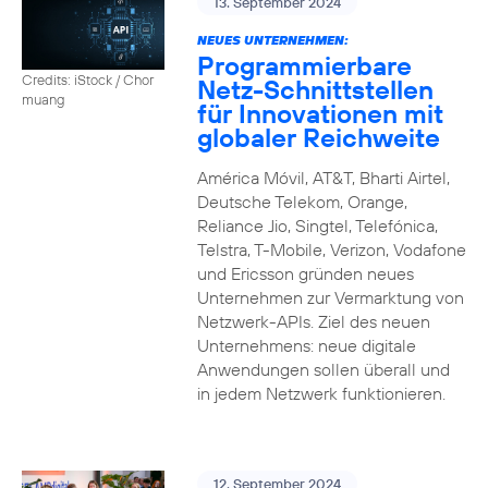
13. September 2024
NEUES UNTERNEHMEN:
Programmierbare
Credits: iStock / Chor
Netz-Schnittstellen
muang
für Innovationen mit
globaler Reichweite
América Móvil, AT&T, Bharti Airtel,
Deutsche Telekom, Orange,
Reliance Jio, Singtel, Telefónica,
Telstra, T-Mobile, Verizon, Vodafone
und Ericsson gründen neues
Unternehmen zur Vermarktung von
Netzwerk-APIs. Ziel des neuen
Unternehmens: neue digitale
Anwendungen sollen überall und
in jedem Netzwerk funktionieren.
12. September 2024