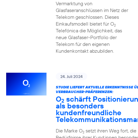
Vermarktung von
Glasfaseranschlüssen im Netz der
Telekom geschlossen. Dieses
Einkaufsmodell bietet für O
2
Telefónica die Möglichkeit, das
neue Glasfaser-Portfolio der
Telekom für den eigenen
Kundenkontakt abzubilden.
24. Juli 2024
STUDIE LIEFERT AKTUELLE ERKENNTNISSE Ü
VERBRAUCHER-PRÄFERENZEN:
O
schärft Positionieru
2
als besonders
kundenfreundliche
Telekommunikationsma
Die Marke O
setzt ihren Weg fort, die
2
Bedürfnisse ihrer Kund:innen besonde