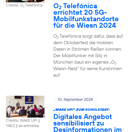
O
Telefónica
Credits: O
Telefónica
2
2
errichtet 20 5G-
Mobilfunkstandorte
für die Wiesn 2024
O
Telefónica sorgt dafür, dass auf
2
dem Oktoberfest die mobilen
Daten in Strömen fließen können.
Der Mobilfunker mit Sitz in
München baut ein eigenes „O
2
Wiesn-Netz“ für seine Kund:innen
auf.
10. September 2024
„WAKE UP!“ ZUM SCHULSTART:
Digitales Angebot
Credits: WAKE UP! //
sensibilisiert zu
YAEZ // as-artmedia
Desinformationen im