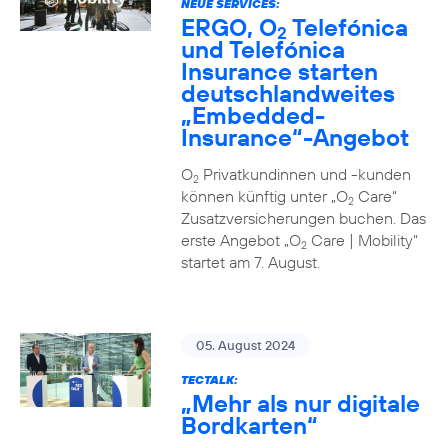
NEUE SERVICES:
ERGO, O
Telefónica
2
und Telefónica
Insurance starten
deutschlandweites
„Embedded-
Insurance“-Angebot
O
Privatkundinnen und -kunden
2
können künftig unter „O
Care“
2
Zusatzversicherungen buchen. Das
erste Angebot „O
Care | Mobility“
2
startet am 7. August.
05. August 2024
TECTALK:
„Mehr als nur digitale
Bordkarten“