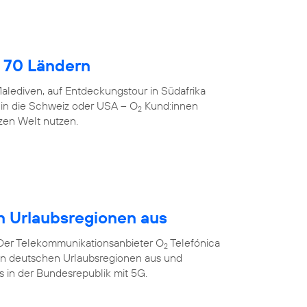
 70 Ländern
alediven, auf Entdeckungstour in Südafrika
 in die Schweiz oder USA – O
Kund:innen
2
zen Welt nutzen.
n Urlaubsregionen aus
 Der Telekommunikationsanbieter O
Telefónica
2
ten deutschen Urlaubsregionen aus und
ts in der Bundesrepublik mit 5G.