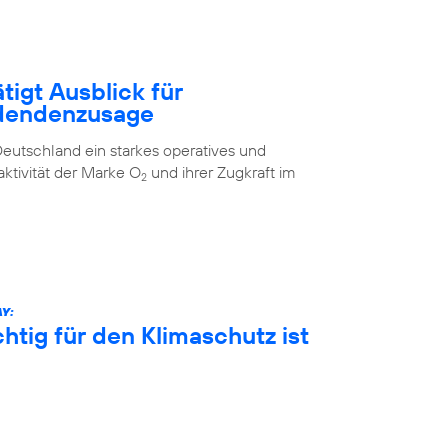
tigt Ausblick für
idendenzusage
eutschland ein starkes operatives und
aktivität der Marke O
und ihrer Zugkraft im
2
Y:
htig für den Klimaschutz ist