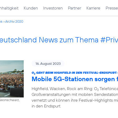
haltigkeit
Kunden
Investoren
Partner
Karriere
Presse
ws
Archiv 2020
Deutschland News zum Thema #Pri
16. August 2023
O
GEHT BEIM HIGHFIELD IN DEN FESTIVAL-ENDSPURT:
2
Mobile 5G-Stationen sorgen f
Highfield, Wacken, Rock am Ring: O
Telefónica
2
Großveranstaltungen mit mobilen Sendestation
vernetzt und können ihre Festival-Highlights mi
/ Neonschwarz,
in den Endspurt.