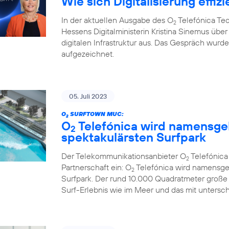
Wie sich Digitalisierung effizi
In der aktuellen Ausgabe des O
Telefónica Te
2
Hessens Digitalministerin Kristina Sinemus ü
digitalen Infrastruktur aus. Das Gespräch wur
aufgezeichnet.
05. Juli 2023
O
SURFTOWN MUC:
2
O
Telefónica wird namensge
2
spektakulärsten Surfpark
Der Telekommunikationsanbieter O
Telefónic
2
Partnerschaft ein: O
Telefónica wird namensge
2
Surfpark. Der rund 10.000 Quadratmeter große
Surf-Erlebnis wie im Meer und das mit untersc