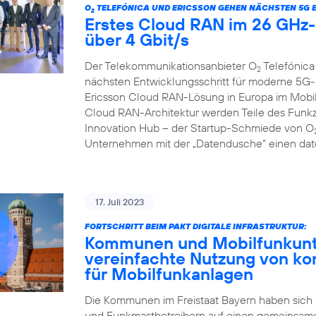
O
TELEFÓNICA UND ERICSSON GEHEN NÄCHSTEN 5G 
2
Erstes Cloud RAN im 26 GHz-B
über 4 Gbit/s
Der Telekommunikationsanbieter O
Telefónica
2
nächsten Entwicklungsschritt für moderne 5G-
Ericsson Cloud RAN-Lösung in Europa im Mobilf
Cloud RAN-Architektur werden Teile des Funkzu
Innovation Hub – der Startup-Schmiede von O
Unternehmen mit der „Datendusche“ einen date
17. Juli 2023
FORTSCHRITT BEIM PAKT DIGITALE INFRASTRUKTUR:
Kommunen und Mobilfunkunte
vereinfachte Nutzung von k
für Mobilfunkanlagen
Die Kommunen im Freistaat Bayern haben sich
und Funkmastbetreibern auf einen gemeinsame