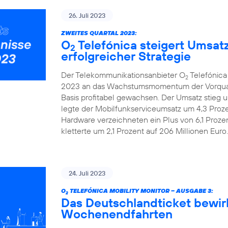
26. Juli 2023
ZWEITES QUARTAL 2023:
O
Telefónica steigert Umsat
2
erfolgreicher Strategie
Der Telekommunikationsanbieter O
Telefónica
2
2023 an das Wachstumsmomentum der Vorquarta
Basis profitabel gewachsen. Der Umsatz stieg u
legte der Mobilfunkserviceumsatz um 4,3 Prozen
Hardware verzeichneten ein Plus von 6,1 Proze
kletterte um 2,1 Prozent auf 206 Millionen Euro.
24. Juli 2023
O
TELEFÓNICA MOBILITY MONITOR – AUSGABE 3:
2
Das Deutschlandticket bewir
Wochenendfahrten