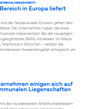
ENTWICKLUNGSSCHRITT:
ereich in Europa liefert
 und der Netzausrüster Ericsson gehen den
Netze: Die Unternehmen haben die erste
unknetz implementiert. Bei der neuartigen
gangsnetzes (RAN) virtualisiert. Im Wayra
Telefónica in München – setzten die
2
nintensiven Anwendungsfall erfolgreich um.
rnehmen einigen sich auf
ommunalen Liegenschaften
 mit den bundesweiten Mobilfunkbetreibern
n Mustervertrag sowie ein passendes