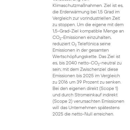
Klimaschutzmaßnahmen. Ziel ist es,
die Erderwärmung bei 1,5 Grad im
Vergleich zur vorindustriellen Zeit
zu stoppen. Um die eigene mit dem
1,5-Grad-Ziel kompatible Menge an
CO
-Emissionen einzuhalten,
2
reduziert O
Telefónica seine
2
Emissionen in der gesamten
Wertschöpfungskette. Das Ziel ist
es, bis 2040 netto-CO
-neutral zu
2
sein; mit dem Zwischenziel diese
Emissionen bis 2025 im Vergleich
zu 2016 um 39 Prozent zu senken.
Bei den eigenen direkt (Scope 1)
und durch Stromeinkauf indirekt
(Scope 2) verursachten Emissionen
will das Unternehmen spätestens
2025 die netto-Null erreichen.