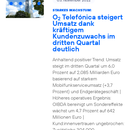
03. November 2022
STARKES WACHSTUM:
O
Telefónica steigert
2
Umsatz dank
kräftigem
Kundenzuwachs im
dritten Quartal
deutlich
Anhaltend positiver Trend: Umsatz
steigt im dritten Quartal um 6,0
Prozent auf 2,085 Milliarden Euro
basierend auf starkem
Mobilfunkserviceumsatz (+3,7
Prozent) und Endgerätegeschäft |
Höheres operatives Ergebnis:
OIBDA bereinigt um Sondereffekte
wächst um 4,7 Prozent auf 642
Millionen Euro |
Kund:innenvertrauen ungebrochen:
Zusätzliche 304.000