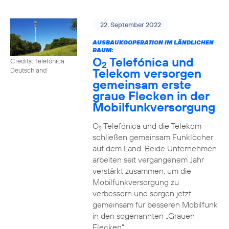
22. September 2022
AUSBAUKOOPERATION IM LÄNDLICHEN
RAUM:
O
Telefónica und
Credits: Telefónica
2
Telekom versorgen
Deutschland
gemeinsam erste
graue Flecken in der
Mobilfunkversorgung
O
Telefónica und die Telekom
2
schließen gemeinsam Funklöcher
auf dem Land. Beide Unternehmen
arbeiten seit vergangenem Jahr
verstärkt zusammen, um die
Mobilfunkversorgung zu
verbessern und sorgen jetzt
gemeinsam für besseren Mobilfunk
in den sogenannten „Grauen
Flecken“.