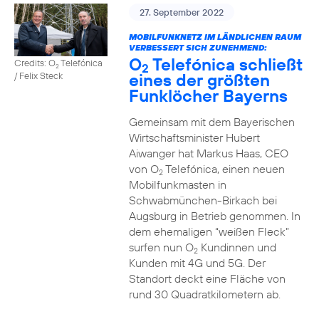
27. September 2022
MOBILFUNKNETZ IM LÄNDLICHEN RAUM
VERBESSERT SICH ZUNEHMEND:
O
Telefónica schließt
Credits: O
Telefónica
2
2
eines der größten
/ Felix Steck
Funklöcher Bayerns
Gemeinsam mit dem Bayerischen
Wirtschaftsminister Hubert
Aiwanger hat Markus Haas, CEO
von O
Telefónica, einen neuen
2
Mobilfunkmasten in
Schwabmünchen-Birkach bei
Augsburg in Betrieb genommen. In
dem ehemaligen “weißen Fleck”
surfen nun O
Kundinnen und
2
Kunden mit 4G und 5G. Der
Standort deckt eine Fläche von
rund 30 Quadratkilometern ab.