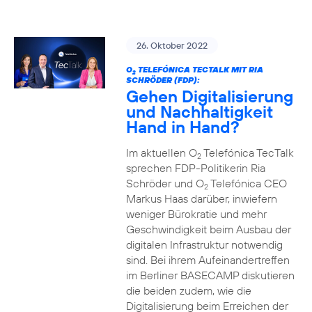
26. Oktober 2022
O
TELEFÓNICA TECTALK MIT RIA
2
SCHRÖDER (FDP):
Gehen Digitalisierung
und Nachhaltigkeit
Hand in Hand?
Im aktuellen O
Telefónica TecTalk
2
sprechen FDP-Politikerin Ria
Schröder und O
Telefónica CEO
2
Markus Haas darüber, inwiefern
weniger Bürokratie und mehr
Geschwindigkeit beim Ausbau der
digitalen Infrastruktur notwendig
sind. Bei ihrem Aufeinandertreffen
im Berliner BASECAMP diskutieren
die beiden zudem, wie die
Digitalisierung beim Erreichen der