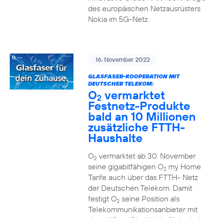
des europäischen Netzausrüsters
Nokia im 5G-Netz.
16. November 2022
GLASFASER-KOOPERATION MIT
DEUTSCHER TELEKOM:
O
vermarktet
2
Festnetz-Produkte
bald an 10 Millionen
zusätzliche FTTH-
Haushalte
O
vermarktet ab 30. November
2
seine gigabitfähigen O
my Home
2
Tarife auch über das FTTH- Netz
der Deutschen Telekom. Damit
festigt O
seine Position als
2
Telekommunikationsanbieter mit