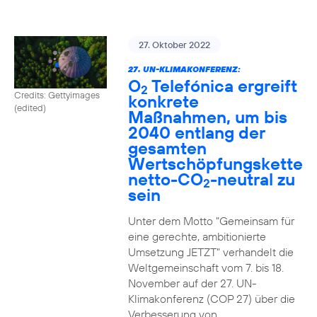
27. Oktober 2022
27. UN-KLIMAKONFERENZ:
O
Telefónica ergreift
2
Credits: Gettyimages
konkrete
(edited)
Maßnahmen, um bis
2040 entlang der
gesamten
Wertschöpfungskette
netto-CO
-neutral zu
2
sein
Unter dem Motto "Gemeinsam für
eine gerechte, ambitionierte
Umsetzung JETZT" verhandelt die
Weltgemeinschaft vom 7. bis 18.
November auf der 27. UN-
Klimakonferenz (COP 27) über die
Verbesserung von