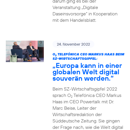
darum ging es bei der
Veranstaltung „Digitale
Daseinsvorsorge“ in Kooperation
mit dem Handelsblatt.
24. November 2022
O
TELEFÓNICA CEO MARKUS HAAS BEIM
2
SZ-WIRTSCHAFTSGIPFEL:
„Europa kann in einer
globalen Welt digital
souverän werden.“
Beim SZ-Wirtschaftsgipfel 2022
sprach O
Telefónica CEO Markus
2
Haas im CEO Powertalk mit Dr.
Marc Beise, Leiter der
Wirtschaftsredaktion der
Süddeutsche Zeitung. Sie gingen
der Frage nach, wie die Welt digital