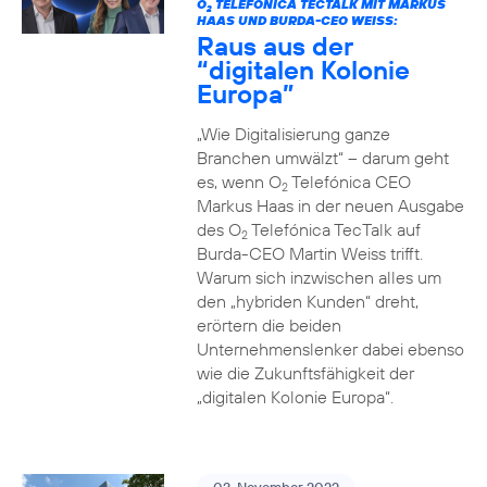
O
TELEFÓNICA TECTALK MIT MARKUS
2
HAAS UND BURDA-CEO WEISS:
Raus aus der
“digitalen Kolonie
Europa”
„Wie Digitalisierung ganze
Branchen umwälzt“ – darum geht
es, wenn O
Telefónica CEO
2
Markus Haas in der neuen Ausgabe
des O
Telefónica TecTalk auf
2
Burda-CEO Martin Weiss trifft.
Warum sich inzwischen alles um
den „hybriden Kunden“ dreht,
erörtern die beiden
Unternehmenslenker dabei ebenso
wie die Zukunftsfähigkeit der
„digitalen Kolonie Europa“.