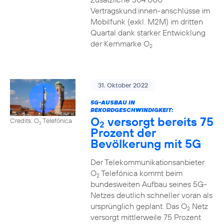
Vertragskund:innen-anschlüsse im
Mobilfunk (exkl. M2M) im dritten
Quartal dank starker Entwicklung
der Kernmarke O
2
31. Oktober 2022
5G-AUSBAU IN
REKORDGESCHWINDIGKEIT:
O
versorgt bereits 75
Credits: O
Telefónica
2
2
Prozent der
Bevölkerung mit 5G
Der Telekommunikationsanbieter
O
Telefónica kommt beim
2
bundesweiten Aufbau seines 5G-
Netzes deutlich schneller voran als
ursprünglich geplant. Das O
Netz
2
versorgt mittlerweile 75 Prozent