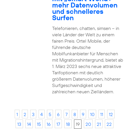
mehr Datenvolumen
und schnelleres
Surfen
Telefonieren, chatten, simsen – in
viele Länder der Welt zu einem
fairen Preis. Ortel Mobile, der
führende deutsche
Mobilfunkanbieter für Menschen
mit Migrationshintergrund, bietet ab
1. März 2023 sechs neue attraktive
Tarifoptionen mit deutlich
größerem Datenvolumen, höherer
Surfgeschwindigkeit und
zahlreichen neuen Zielländern.
1
2
3
4
5
6
7
8
9
10
11
12
13
14
15
16
17
18
19
20
21
22