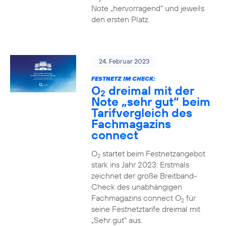
Note „hervorragend“ und jeweils
den ersten Platz.
24. Februar 2023
FESTNETZ IM CHECK:
O
dreimal mit der
2
Note „sehr gut“ beim
Tarifvergleich des
Fachmagazins
connect
O
startet beim Festnetzangebot
2
stark ins Jahr 2023: Erstmals
zeichnet der große Breitband-
Check des unabhängigen
Fachmagazins connect O
für
2
seine Festnetztarife dreimal mit
„Sehr gut“ aus.