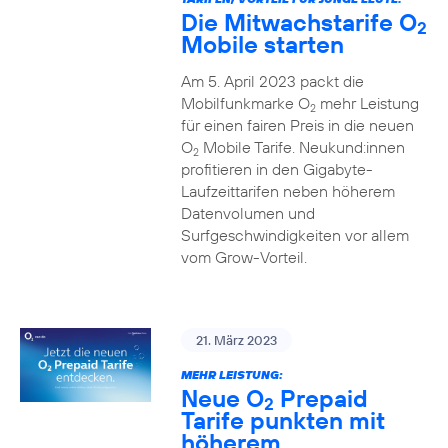
Die Mitwachstarife O
2
Mobile starten
Am 5. April 2023 packt die
Mobilfunkmarke O
mehr Leistung
2
für einen fairen Preis in die neuen
O
Mobile Tarife. Neukund:innen
2
profitieren in den Gigabyte-
Laufzeittarifen neben höherem
Datenvolumen und
Surfgeschwindigkeiten vor allem
vom Grow-Vorteil.
21. März 2023
MEHR LEISTUNG:
Neue O
Prepaid
2
Tarife punkten mit
höherem