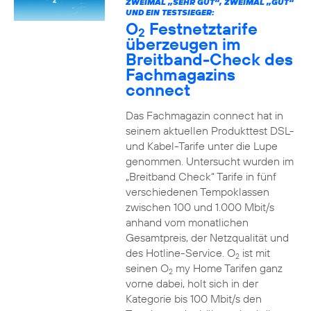
ZWEIMAL „SEHR GUT“, ZWEIMAL „GUT“
UND EIN TESTSIEGER:
O
Festnetztarife
2
überzeugen im
Breitband-Check des
Fachmagazins
connect
Das Fachmagazin connect hat in
seinem aktuellen Produkttest DSL-
und Kabel-Tarife unter die Lupe
genommen. Untersucht wurden im
„Breitband Check“ Tarife in fünf
verschiedenen Tempoklassen
zwischen 100 und 1.000 Mbit/s
anhand vom monatlichen
Gesamtpreis, der Netzqualität und
des Hotline-Service. O
ist mit
2
seinen O
my Home Tarifen ganz
2
vorne dabei, holt sich in der
Kategorie bis 100 Mbit/s den