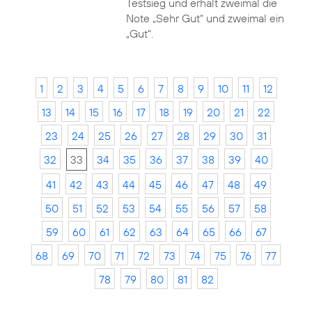
Testsieg und erhält zweimal die
Note „Sehr Gut“ und zweimal ein
„Gut“.
1
2
3
4
5
6
7
8
9
10
11
12
13
14
15
16
17
18
19
20
21
22
23
24
25
26
27
28
29
30
31
32
33
34
35
36
37
38
39
40
41
42
43
44
45
46
47
48
49
50
51
52
53
54
55
56
57
58
59
60
61
62
63
64
65
66
67
68
69
70
71
72
73
74
75
76
77
78
79
80
81
82