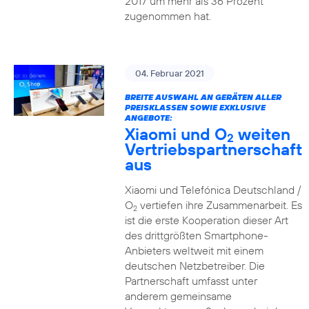
2017 um mehr als 36 Prozent
zugenommen hat.
04. Februar 2021
BREITE AUSWAHL AN GERÄTEN ALLER
PREISKLASSEN SOWIE EXKLUSIVE
ANGEBOTE:
Xiaomi und O
weiten
2
Vertriebspartnerschaft
aus
Xiaomi und Telefónica Deutschland /
O
vertiefen ihre Zusammenarbeit. Es
2
ist die erste Kooperation dieser Art
des drittgrößten Smartphone-
Anbieters weltweit mit einem
deutschen Netzbetreiber. Die
Partnerschaft umfasst unter
anderem gemeinsame