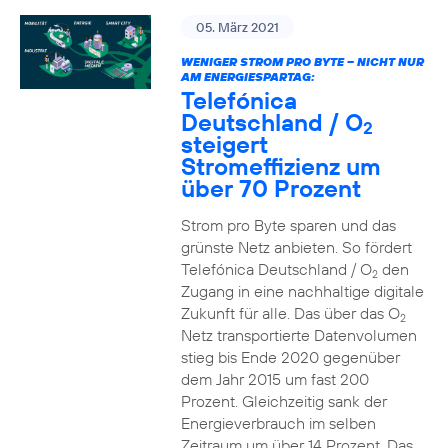
05. März 2021
WENIGER STROM PRO BYTE – NICHT NUR
AM ENERGIESPARTAG:
Telefónica
Deutschland / O
2
steigert
Stromeffizienz um
über 70 Prozent
Strom pro Byte sparen und das
grünste Netz anbieten. So fördert
Telefónica Deutschland / O
den
2
Zugang in eine nachhaltige digitale
Zukunft für alle. Das über das O
2
Netz transportierte Datenvolumen
stieg bis Ende 2020 gegenüber
dem Jahr 2015 um fast 200
Prozent. Gleichzeitig sank der
Energieverbrauch im selben
Zeitraum um über 14 Prozent. Das