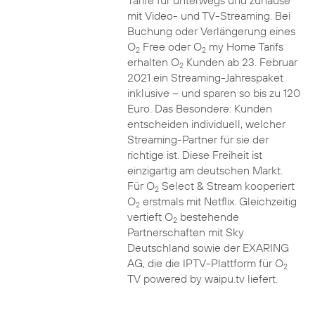
Tarife für unterwegs und zuhause
mit Video- und TV-Streaming. Bei
Buchung oder Verlängerung eines
O
Free oder O
my Home Tarifs
2
2
erhalten O
Kunden ab 23. Februar
2
2021 ein Streaming-Jahrespaket
inklusive – und sparen so bis zu 120
Euro. Das Besondere: Kunden
entscheiden individuell, welcher
Streaming-Partner für sie der
richtige ist. Diese Freiheit ist
einzigartig am deutschen Markt.
Für O
Select & Stream kooperiert
2
O
erstmals mit Netflix. Gleichzeitig
2
vertieft O
bestehende
2
Partnerschaften mit Sky
Deutschland sowie der EXARING
AG, die die IPTV-Plattform für O
2
TV powered by waipu.tv liefert.