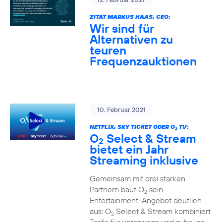
ZITAT MARKUS HAAS, CEO:
Wir sind für
Alternativen zu
teuren
Frequenzauktionen
10. Februar 2021
NETFLIX, SKY TICKET ODER O
TV:
2
O
Select & Stream
2
bietet ein Jahr
Streaming inklusive
Gemeinsam mit drei starken
Partnern baut O
sein
2
Entertainment-Angebot deutlich
aus: O
Select & Stream kombiniert
2