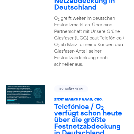
Netzabdeckung in
Deutschland
O
greift weiter im deutschen
2
Festnetzmarkt an. Über eine
Partnerschaft mit Unsere Grüne
Glasfaser (UGG) baut Telefónica /
O
ab März für seine Kunden den
2
Glasfaser-Anteil seiner
Festnetzabdeckung noch
schneller aus.
02. März 2021
ZITAT MARKUS HAAS, CEO:
Telefónica / O
2
verfügt schon heute
über die größte
Festnetzabdeckung
in Deutschland