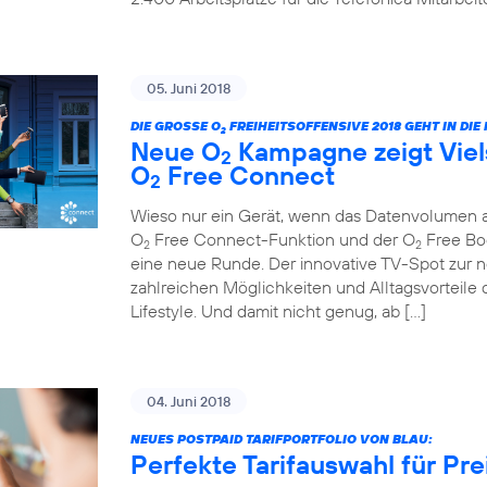
05. Juni 2018
DIE GROSSE O
FREIHEITSOFFENSIVE 2018 GEHT IN DI
2
Neue O
Kampagne zeigt Viels
2
O
Free Connect
2
Wieso nur ein Gerät, wenn das Datenvolumen au
O
Free Connect-Funktion und der O
Free Boo
2
2
eine neue Runde. Der innovative TV-Spot zur ne
zahlreichen Möglichkeiten und Alltagsvorteile 
Lifestyle. Und damit nicht genug, ab […]
04. Juni 2018
NEUES POSTPAID TARIFPORTFOLIO VON BLAU:
Perfekte Tarifauswahl für Pr