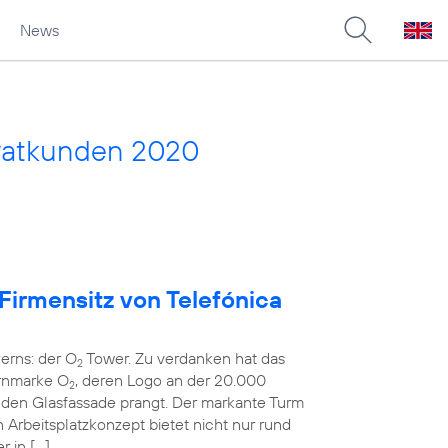
News
vatkunden 2020
 Firmensitz von Telefónica
erns: der O
Tower. Zu verdanken hat das
2
rnmarke O
, deren Logo an der 20.000
2
en Glasfassade prangt. Der markante Turm
rbeitsplatzkonzept bietet nicht nur rund
r in […]