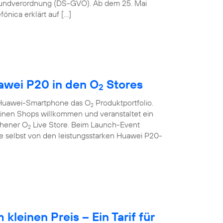
rundverordnung (DS-GVO). Ab dem 25. Mai
ónica erklärt auf […]
wei P20 in den O
Stores
2
s Huawei-Smartphone das O
Produktportfolio.
2
seinen Shops willkommen und veranstaltet ein
chener O
Live Store. Beim Launch-Event
2
 selbst von den leistungsstarken Huawei P20-
leinen Preis – Ein Tarif für