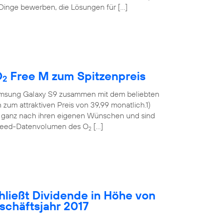
 Dinge bewerben, die Lösungen für […]
O
Free M zum Spitzenpreis
2
msung Galaxy S9 zusammen mit dem beliebten
m attraktiven Preis von 39,99 monatlich.1)
t ganz nach ihren eigenen Wünschen und sind
hspeed-Datenvolumen des O
[…]
2
hließt Dividende in Höhe von
eschäftsjahr 2017