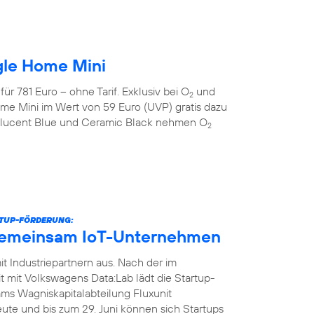
gle Home Mini
r 781 Euro – ohne Tarif. Exklusiv bei O
und
2
me Mini im Wert von 59 Euro (UVP) gratis dazu
anslucent Blue und Ceramic Black nehmen O
2
RTUP-FÖRDERUNG:
gemeinsam IoT-Unternehmen
t Industriepartnern aus. Nach der im
it Volkswagens Data:Lab lädt die Startup-
ms Wagniskapitalabteilung Fluxunit
te und bis zum 29. Juni können sich Startups