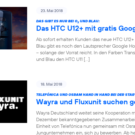
23. Mai 2018
DAS GIBT ES NUR BEI O
UND BLAU:
2
Das HTC U12+ mit gratis Goo
Ab sofort erhalten Kunden das neue HTC U12+ fü
Blau gibt es noch den Lautsprecher Google Ho
– solange der Vorrat reicht. In den Farben Tr
und Blau den HTC U11 […]
18. Mai 2018
TELEFÓNICA UND OSRAM HAND IN HAND BEI DER STA
Wayra und Fluxunit suchen 
Wayra Deutschland weitet seine Kooperation mi
Dezember bekanntgegebenen Zusammenarbeit m
Einheit von Telefónica nun gemeinsam mit Osra
Jungunternehmen ein, sich zu bewerben. Ab heu