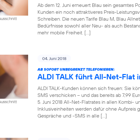
Ab dem 12. Juni erneuert Blau sein gesamtes Pos
Kunden ein noch attraktiveres Preis-Leistungsve
Schreiben. Die neuen Tarife Blau M, Blau Allne
usschnitt
Bedürfnisse sowohl aller Neu- als auch Best
mehr mobile Freiheit. […]
04. Juni 2018
AB SOFORT UNBEGRENZT TELEFONIEREN:
ALDI TALK führt All-Net-Flat i
ALDI TALK-Kunden können sich freuen: Sie kön
SMS verschicken – und das bereits ab 7,99 Eu
5. Juni 2018 All-Net-Flatrates in allen Kombi- 
usschnitt
Inklusiveinheiten werden dafür ohne Aufpreis 
Gespräche und -SMS in alle […]