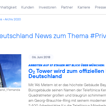
haltigkeit
Kunden
Investoren
Partner
Karriere
Presse
ws
Archiv 2020
Deutschland News zum Thema #Pri
06. Juni 2018
ARBEITEN AUF 37 ETAGEN MIT BLICK ÜBER MÜNCHEN:
O
Tower wird zum offiziellen
2
Deutschland
Mit 146 Metern ist er das höchste Gebäude Bay
Bürogebäude seinen Namen der Telefónica Ke
land / Fernanda
Quadratmeter großen und blaugrün schimmernd
am Georg-Brauchle-Ring mit seinem modernen A
2.400 Arbeitsplätze für die Telefónica Mitarbeite