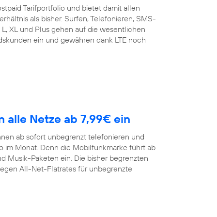
tpaid Tarifportfolio und bietet damit allen
rhältnis als bisher. Surfen, Telefonieren, SMS-
t L, XL und Plus gehen auf die wesentlichen
andskunden ein und gewähren dank LTE noch
n alle Netze ab 7,99€ ein
nen ab sofort unbegrenzt telefonieren und
ro im Monat. Denn die Mobilfunkmarke führt ab
und Musik-Paketen ein. Die bisher begrenzten
gegen All-Net-Flatrates für unbegrenzte