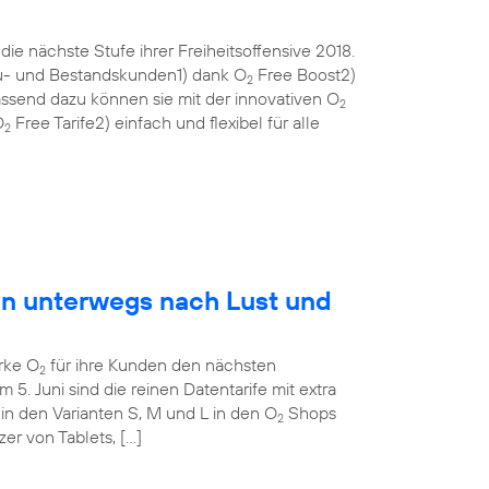
ie nächste Stufe ihrer Freiheitsoffensive 2018.
eu- und Bestandskunden1) dank O
Free Boost2)
2
ssend dazu können sie mit der innovativen O
2
O
Free Tarife2) einfach und flexibel für alle
2
en unterwegs nach Lust und
rke O
für ihre Kunden den nächsten
2
m 5. Juni sind die reinen Datentarife mit extra
in den Varianten S, M und L in den O
Shops
2
tzer von Tablets, […]