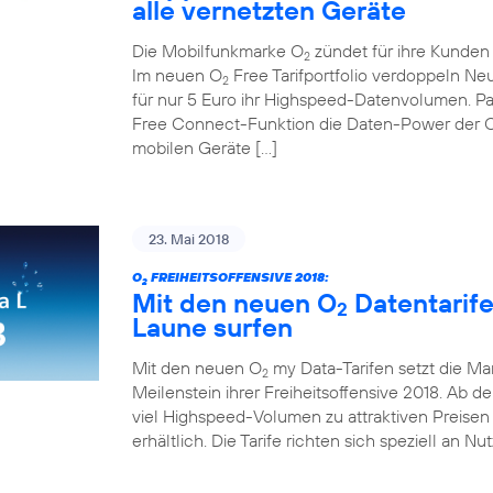
alle vernetzten Geräte
Die Mobilfunkmarke O
zündet für ihre Kunden d
2
Im neuen O
Free Tarifportfolio verdoppeln N
2
für nur 5 Euro ihr Highspeed-Datenvolumen. Pa
Free Connect-Funktion die Daten-Power der 
mobilen Geräte […]
23. Mai 2018
O
FREIHEITSOFFENSIVE 2018:
2
Mit den neuen O
Datentarif
2
Laune surfen
Mit den neuen O
my Data-Tarifen setzt die Ma
2
Meilenstein ihrer Freiheitsoffensive 2018. Ab de
viel Highspeed-Volumen zu attraktiven Preisen 
erhältlich. Die Tarife richten sich speziell an Nu