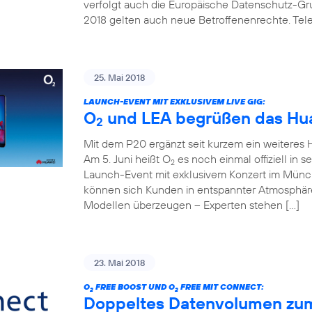
verfolgt auch die Europäische Datenschutz-G
2018 gelten auch neue Betroffenenrechte. Telef
25. Mai 2018
LAUNCH-EVENT MIT EXKLUSIVEM LIVE GIG:
O
und LEA begrüßen das Hua
2
Mit dem P20 ergänzt seit kurzem ein weitere
Am 5. Juni heißt O
es noch einmal offiziell in 
2
Launch-Event mit exklusivem Konzert im Mün
können sich Kunden in entspannter Atmosphäre
Modellen überzeugen – Experten stehen […]
23. Mai 2018
O
FREE BOOST UND O
FREE MIT CONNECT:
2
2
Doppeltes Datenvolumen zum k