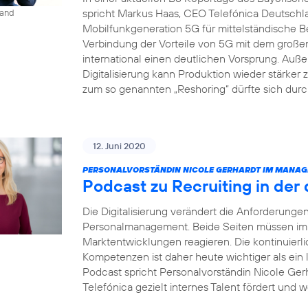
spricht Markus Haas, CEO Telefónica Deutsch
land
Mobilfunkgeneration 5G für mittelständische B
Verbindung der Vorteile von 5G mit dem groß
international einen deutlichen Vorsprung. Auße
Digitalisierung kann Produktion wieder stärke
zum so genannten „Reshoring“ dürfte sich dur
12. Juni 2020
PERSONALVORSTÄNDIN NICOLE GERHARDT IM MANAG
Podcast zu Recruiting in der 
Die Digitalisierung verändert die Anforderung
Personalmanagement. Beide Seiten müssen imme
Marktentwicklungen reagieren. Die kontinuierl
Kompetenzen ist daher heute wichtiger als ein
Podcast spricht Personalvorständin Nicole Gerh
Telefónica gezielt internes Talent fördert und w