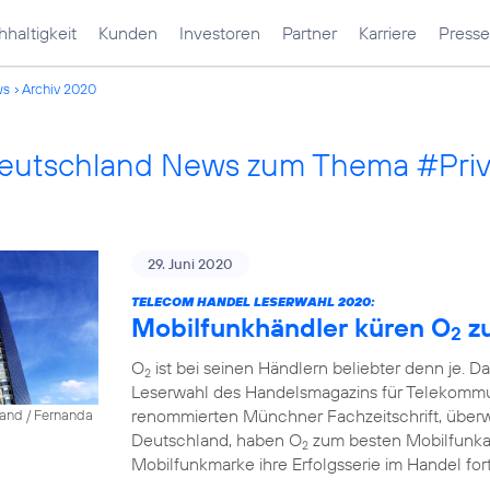
haltigkeit
Kunden
Investoren
Partner
Karriere
Presse
ws
Archiv 2020
Deutschland News zum Thema #Pri
29. Juni 2020
TELECOM HANDEL LESERWAHL 2020:
Mobilfunkhändler küren O
z
2
O
ist bei seinen Händlern beliebter denn je. D
2
Leserwahl des Handelsmagazins für Telekommun
renommierten Münchner Fachzeitschrift, über
land / Fernanda
Deutschland, haben O
zum besten Mobilfunkanb
2
Mobilfunkmarke ihre Erfolgsserie im Handel fort