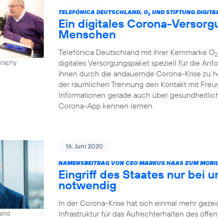
TELEFÓNICA DEUTSCHLAND, O
UND STIFTUNG DIGITA
2
Ein digitales Corona-Versorg
Menschen
Telefónica Deutschland mit ihrer Kernmarke O
2
digitales Versorgungspaket speziell für die A
graphy
ihnen durch die andauernde Corona-Krise zu h
der räumlichen Trennung den Kontakt mit Freun
Informationen gerade auch über gesundheitlic
Corona-App kennen lernen.
16. Juni 2020
NAMENSBEITRAG VON CEO MARKUS HAAS ZUM MOBIL
Eingriff des Staates nur bei 
notwendig
In der Corona-Krise hat sich einmal mehr gezeig
Infrastruktur für das Aufrechterhalten des öffe
land