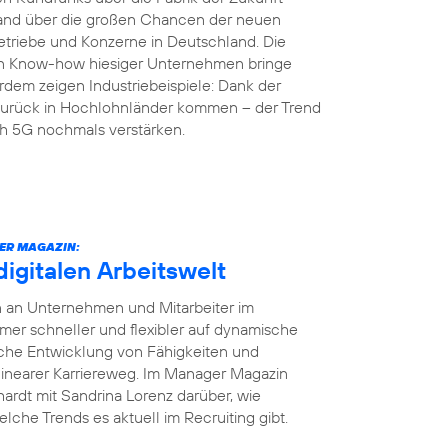
land über die großen Chancen der neuen
etriebe und Konzerne in Deutschland. Die
en Know-how hiesiger Unternehmen bringe
rdem zeigen Industriebeispiele: Dank der
r zurück in Hochlohnländer kommen – der Trend
ch 5G nochmals verstärken.
ER MAGAZIN:
digitalen Arbeitswelt
en an Unternehmen und Mitarbeiter im
r schneller und flexibler auf dynamische
iche Entwicklung von Fähigkeiten und
 linearer Karriereweg. Im Manager Magazin
ardt mit Sandrina Lorenz darüber, wie
elche Trends es aktuell im Recruiting gibt.