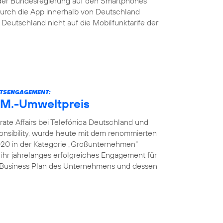
der Bundesregierung auf den Smartphones
s durch die App innerhalb von Deutschland
eutschland nicht auf die Mobilfunktarife der
ITSENGAGEMENT:
U.M.-Umweltpreis
rate Affairs bei Telefónica Deutschland und
onsibility, wurde heute mit dem renommierten
2020 in der Kategorie „Großunternehmen“
 ihr jahrelanges erfolgreiches Engagement für
e Business Plan des Unternehmens und dessen