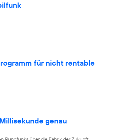
ilfunk
rogramm für nicht rentable
 Millisekunde genau
en Rundfunks über die Fabrik der Zukunft