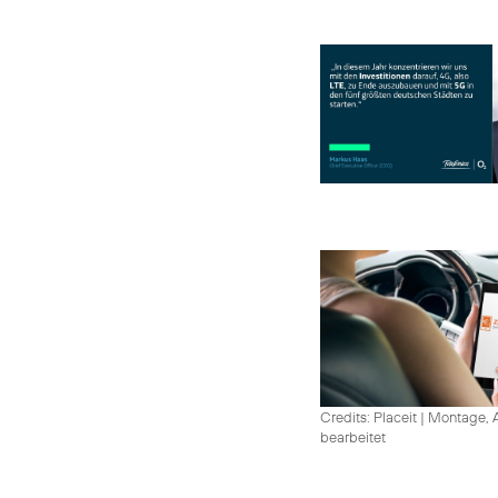
Credits: Placeit
|
Montage, A
bearbeitet