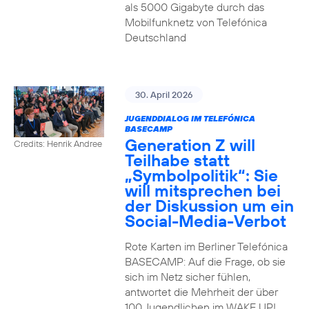
als 5000 Gigabyte durch das
Mobilfunknetz von Telefónica
Deutschland
30. April 2026
JUGENDDIALOG IM TELEFÓNICA
BASECAMP
Generation Z will
Credits: Henrik Andree
Teilhabe statt
„Symbolpolitik“: Sie
will mitsprechen bei
der Diskussion um ein
Social-Media-Verbot
Rote Karten im Berliner Telefónica
BASECAMP: Auf die Frage, ob sie
sich im Netz sicher fühlen,
antwortet die Mehrheit der über
100 Jugendlichen im WAKE UP!