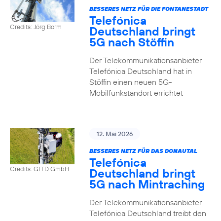
BESSERES NETZ FÜR DIE FONTANESTADT
Telefónica
Credits: Jörg Borm
Deutschland bringt
5G nach Stöffin
Der Telekommunikationsanbieter
Telefónica Deutschland hat in
Stöffin einen neuen 5G-
Mobilfunkstandort errichtet
12. Mai 2026
BESSERES NETZ FÜR DAS DONAUTAL
Telefónica
Credits: GfTD GmbH
Deutschland bringt
5G nach Mintraching
Der Telekommunikationsanbieter
Telefónica Deutschland treibt den