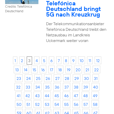
Telefónica
Credits: Telefónica
Deutschland bringt
Deutschland
5G nach Kreuzkrug
Der Telekommunikationsanbieter
Telefónica Deutschland treibt den
Netzausbau im Landkreis
Uckermark weiter voran
1
2
3
4
5
6
7
8
9
10
11
12
13
14
15
16
17
18
19
20
21
22
23
24
25
26
27
28
29
30
31
32
33
34
35
36
37
38
39
40
41
42
43
44
45
46
47
48
49
50
51
52
53
54
55
56
57
58
59
60
61
62
63
64
65
66
67