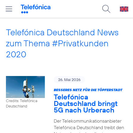
Telefónica Deutschland News
zum Thema #Privatkunden
2020
26. Mai 2026
BESSERES NETZ FÜR DIE TÖPFERSTADT
Telefónica
Credits: Telefónica
Deutschland bringt
Deutschland
5G nach Urberach
Der Telekommunikationsanbieter
Telefónica Deutschland treibt den