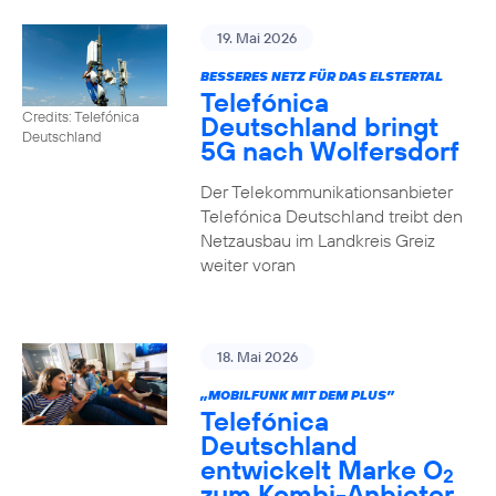
19. Mai 2026
BESSERES NETZ FÜR DAS ELSTERTAL
Telefónica
Credits: Telefónica
Deutschland bringt
Deutschland
5G nach Wolfersdorf
Der Telekommunikationsanbieter
Telefónica Deutschland treibt den
Netzausbau im Landkreis Greiz
weiter voran
18. Mai 2026
„MOBILFUNK MIT DEM PLUS”
Telefónica
Deutschland
entwickelt Marke O
2
zum Kombi-Anbieter