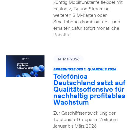
künftig Mobilfunktarife flexibel mit
Festnetz, TV und Streaming,
weiteren SIM-Karten oder
Smartphones kombinieren – und
erhalten dafür sofort monatliche
Rabatte
14. Mai 2026
ERGEBNISSE DES 1. QUARTALS 2026
Telefónica
Deutschland setzt auf
Qualitätsoffensive für
nachhaltig profitables
Wachstum
Zur Geschäftsentwicklung der
Telefónica-Gruppe im Zeitraum
Januar bis März 2026