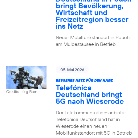
bringt Bevölkerung,
Wirtschaft und
Freizeitregion besser
ins Netz
Neuer Mobilfunkstandort in Pouch
am Muldestausee in Betrieb
05. Mai 2026
BESSERES NETZ FÜR DEN HARZ
Telefónica
Credits: Jörg Borm
Deutschland bringt
5G nach Wieserode
Der Telekommunikationsanbieter
Telefónica Deutschland hat in
Wieserode einen neuen
Mobilfunkstandort mit 5G in Betrieb