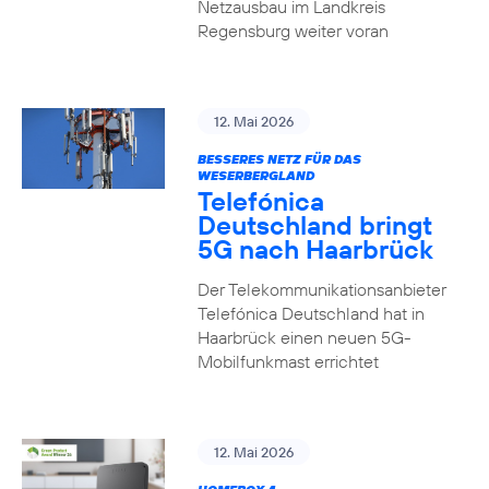
Netzausbau im Landkreis
Regensburg weiter voran
12. Mai 2026
BESSERES NETZ FÜR DAS
WESERBERGLAND
Telefónica
Deutschland bringt
5G nach Haarbrück
Der Telekommunikationsanbieter
Telefónica Deutschland hat in
Haarbrück einen neuen 5G-
Mobilfunkmast errichtet
12. Mai 2026