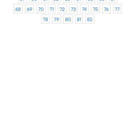
68
69
70
71
72
73
74
75
76
77
78
79
80
81
82