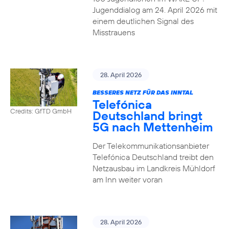
Jugenddialog am 24. April 2026 mit
einem deutlichen Signal des
Misstrauens
28. April 2026
BESSERES NETZ FÜR DAS INNTAL
Telefónica
Credits: GfTD GmbH
Deutschland bringt
5G nach Mettenheim
Der Telekommunikationsanbieter
Telefónica Deutschland treibt den
Netzausbau im Landkreis Mühldorf
am Inn weiter voran
28. April 2026