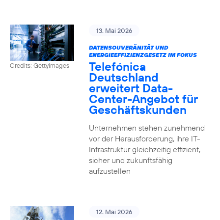
13. Mai 2026
DATENSOUVERÄNITÄT UND
ENERGIEEFFIZIENZGESETZ IM FOKUS
Telefónica
Credits: Gettyimages
Deutschland
erweitert Data-
Center-Angebot für
Geschäftskunden
Unternehmen stehen zunehmend
vor der Herausforderung, ihre IT-
Infrastruktur gleichzeitig effizient,
sicher und zukunftsfähig
aufzustellen
12. Mai 2026