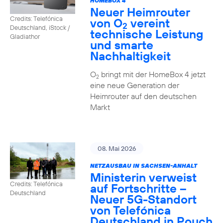
HOMEBOX 4
Neuer Heimrouter
Credits: Telefónica
von O
vereint
2
Deutschland, iStock /
technische Leistung
Gladiathor
und smarte
Nachhaltigkeit
O
bringt mit der HomeBox 4 jetzt
2
eine neue Generation der
Heimrouter auf den deutschen
Markt
08. Mai 2026
NETZAUSBAU IN SACHSEN-ANHALT
Ministerin verweist
Credits: Telefónica
auf Fortschritte –
Deutschland
Neuer 5G-Standort
von Telefónica
Deutschland in Pouch