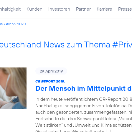
haltigkeit
Kunden
Investoren
Partner
Karriere
Presse
ws
Archiv 2020
Deutschland News zum Thema #Pri
29. April 2019
CR REPORT 2018:
Der Mensch im Mittelpunkt d
In dem heute veröffentlichtem CR-Report 2018
Nachhaltigkeitsengagements von Telefónica De
auch den gesonderten, zusammengefassten, nich
Fortschritte der drei Schwerpunktfelder „Verantw
Welt stärken“ und „Umwelt und Klima schützen“.
Gesellschaft und Wirtschaft mehr […]