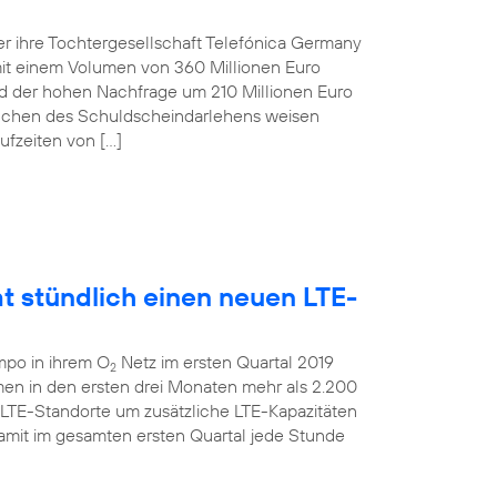
r ihre Tochtergesellschaft Telefónica Germany
t einem Volumen von 360 Millionen Euro
und der hohen Nachfrage um 210 Millionen Euro
anchen des Schuldscheindarlehens weisen
ufzeiten von […]
t stündlich einen neuen LTE-
mpo in ihrem O
Netz im ersten Quartal 2019
2
men in den ersten drei Monaten mehr als 2.200
 LTE-Standorte um zusätzliche LTE-Kapazitäten
amit im gesamten ersten Quartal jede Stunde