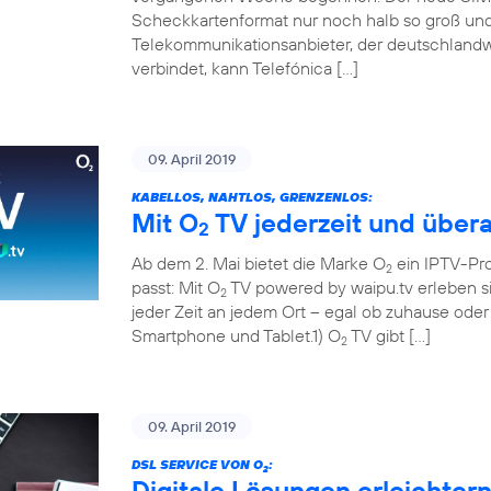
Scheckkartenformat nur noch halb so groß und 
Telekommunikationsanbieter, der deutschland
verbindet, kann Telefónica […]
09. April 2019
KABELLOS, NAHTLOS, GRENZENLOS:
Mit O
TV jederzeit und übera
2
Ab dem 2. Mai bietet die Marke O
ein IPTV-Pr
2
passt: Mit O
TV powered by waipu.tv erleben si
2
jeder Zeit an jedem Ort – egal ob zuhause ode
Smartphone und Tablet.1) O
TV gibt […]
2
09. April 2019
DSL SERVICE VON O
:
2
Digitale Lösungen erleichter