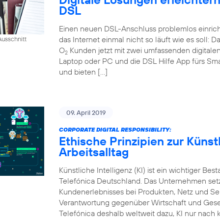
DSL
Einen neuen DSL-Anschluss problemlos einrich
das Internet einmal nicht so läuft wie es soll:
usschnitt
O
Kunden jetzt mit zwei umfassenden digital
2
Laptop oder PC und die DSL Hilfe App fürs Sm
und bieten […]
09. April 2019
CORPORATE DIGITAL RESPONSIBILITY:
Ethische Prinzipien zur Künstl
Arbeitsalltag
Künstliche Intelligenz (KI) ist ein wichtiger Bes
Telefónica Deutschland. Das Unternehmen setzt
Kundenerlebnisses bei Produkten, Netz und Ser
Verantwortung gegenüber Wirtschaft und Gesel
Telefónica deshalb weltweit dazu, KI nur nach k