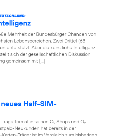
 DEUTSCHLAND:
ntelligenz
 große Mehrheit der Bundesbürger Chancen von
lichsten Lebensbereichen. Zwei Drittel (68
 unterstützt. Aber die künstliche Intelligenz
tellt sich der gesellschaftlichen Diskussion
tung gemeinsam mit […]
 neues Half-SIM-
-Trägerformat in seinen O
Shops und O
2
2
tpaid-Neukunden hat bereits in der
rten-Träger ist im Vergleich zum bisherigen