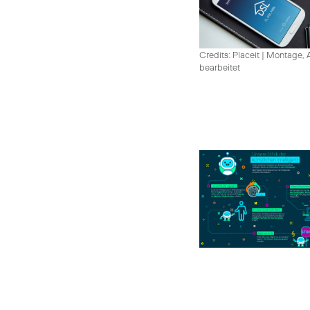
Credits: Placeit
|
Montage, A
bearbeitet