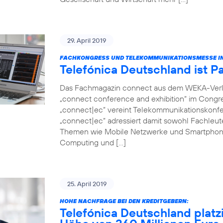
29. April 2019
FACHKONGRESS UND TELEKOMMUNIKATIONSMESSE IN
Telefónica Deutschland ist P
Das Fachmagazin connect aus dem WEKA-Verlag 
„connect conference and exhibition“ im Congr
„connect|ec“ vereint Telekommunikationskonfer
„connect|ec“ adressiert damit sowohl Fachleut
Themen wie Mobile Netzwerke und Smartphon
Computing und […]
25. April 2019
HOHE NACHFRAGE BEI DEN KREDITGEBERN:
Telefónica Deutschland platz