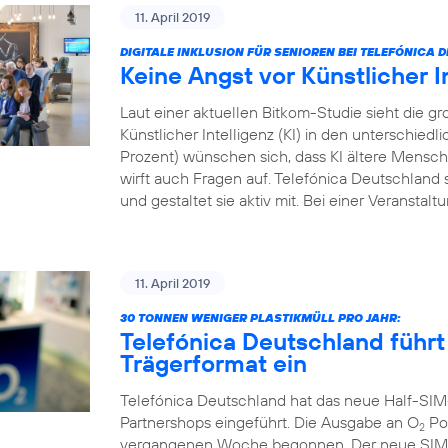
11. April 2019
DIGITALE INKLUSION FÜR SENIOREN BEI TELEFÓNICA
Keine Angst vor Künstlicher I
Laut einer aktuellen Bitkom-Studie sieht die
Künstlicher Intelligenz (KI) in den unterschied
Prozent) wünschen sich, dass KI ältere Menschen
wirft auch Fragen auf. Telefónica Deutschland s
und gestaltet sie aktiv mit. Bei einer Veranstal
11. April 2019
30 TONNEN WENIGER PLASTIKMÜLL PRO JAHR:
Telefónica Deutschland führt
Trägerformat ein
Telefónica Deutschland hat das neue Half-SIM
Partnershops eingeführt. Die Ausgabe an O
Pos
2
vergangenen Woche begonnen. Der neue SIM-Ka