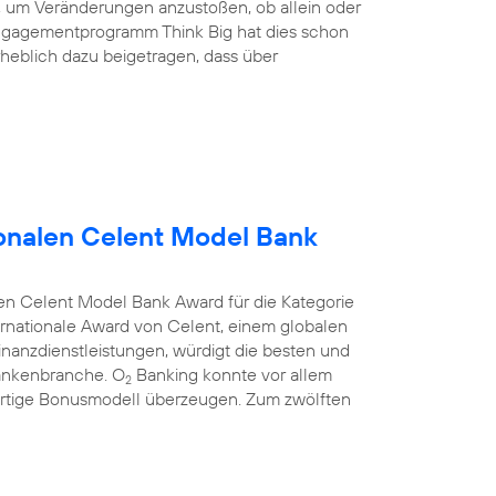
nd, um Veränderungen anzustoßen, ob allein oder
ngagementprogramm Think Big hat dies schon
heblich dazu beigetragen, dass über
onalen Celent Model Bank
en Celent Model Bank Award für die Kategorie
rnationale Award von Celent, einem globalen
anzdienstleistungen, würdigt die besten und
Bankenbranche. O
Banking konnte vor allem
2
rtige Bonusmodell überzeugen. Zum zwölften