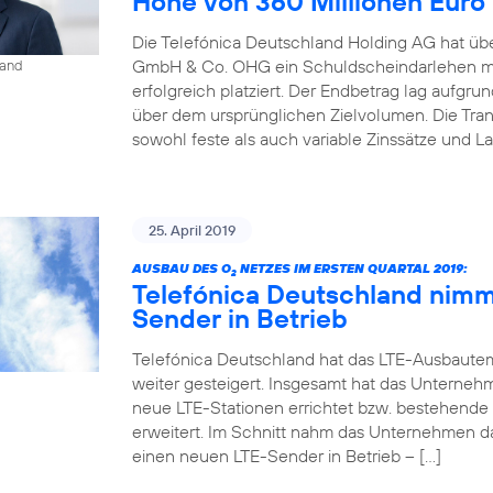
Höhe von 360 Millionen Euro
Die Telefónica Deutschland Holding AG hat übe
GmbH & Co. OHG ein Schuldscheindarlehen mi
land
erfolgreich platziert. Der Endbetrag lag aufgr
über dem ursprünglichen Zielvolumen. Die Tr
sowohl feste als auch variable Zinssätze und La
25. April 2019
AUSBAU DES O
NETZES IM ERSTEN QUARTAL 2019:
2
Telefónica Deutschland nimm
Sender in Betrieb
Telefónica Deutschland hat das LTE-Ausbaute
weiter gesteigert. Insgesamt hat das Unterneh
neue LTE-Stationen errichtet bzw. bestehende
erweitert. Im Schnitt nahm das Unternehmen d
einen neuen LTE-Sender in Betrieb – […]