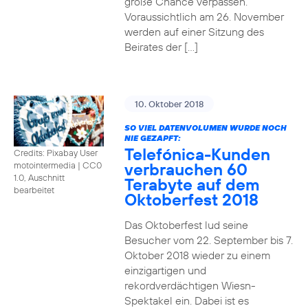
große Chance verpassen.
Voraussichtlich am 26. November
werden auf einer Sitzung des
Beirates der […]
10. Oktober 2018
SO VIEL DATENVOLUMEN WURDE NOCH
NIE GEZAPFT:
Telefónica-Kunden
Credits: Pixabay User
verbrauchen 60
motointermedia
|
CC0
1.0, Auschnitt
Terabyte auf dem
bearbeitet
Oktoberfest 2018
Das Oktoberfest lud seine
Besucher vom 22. September bis 7.
Oktober 2018 wieder zu einem
einzigartigen und
rekordverdächtigen Wiesn-
Spektakel ein. Dabei ist es