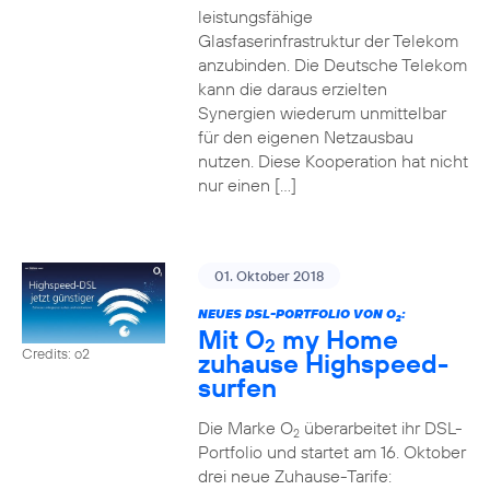
leistungsfähige
Glasfaserinfrastruktur der Telekom
anzubinden. Die Deutsche Telekom
kann die daraus erzielten
Synergien wiederum unmittelbar
für den eigenen Netzausbau
nutzen. Diese Kooperation hat nicht
nur einen […]
01. Oktober 2018
NEUES DSL-PORTFOLIO VON O
:
2
Mit O
my Home
2
Credits: o2
zuhause Highspeed-
surfen
Die Marke O
überarbeitet ihr DSL-
2
Portfolio und startet am 16. Oktober
drei neue Zuhause-Tarife: