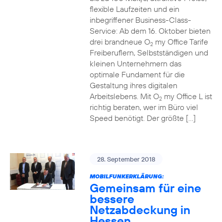
flexible Laufzeiten und ein
inbegriffener Business-Class-
Service: Ab dem 16. Oktober bieten
drei brandneue O
my Office Tarife
2
Freiberuflern, Selbstständigen und
kleinen Unternehmern das
optimale Fundament für die
Gestaltung ihres digitalen
Arbeitslebens. Mit O
my Office L ist
2
richtig beraten, wer im Büro viel
Speed benötigt. Der größte […]
28. September 2018
MOBILFUNKERKLÄRUNG:
Gemeinsam für eine
bessere
Netzabdeckung in
Hessen