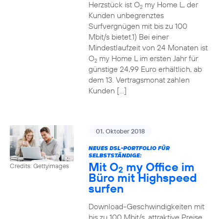
Herzstück ist O
my Home L, der
2
Kunden unbegrenztes
Surfvergnügen mit bis zu 100
Mbit/s bietet.1) Bei einer
Mindestlaufzeit von 24 Monaten ist
O
my Home L im ersten Jahr für
2
günstige 24,99 Euro erhältlich, ab
dem 13. Vertragsmonat zahlen
Kunden […]
01. Oktober 2018
NEUES DSL-PORTFOLIO FÜR
SELBSTSTÄNDIGE:
Mit O
my Office im
Credits: Gettyimages
2
Büro mit Highspeed
surfen
Download-Geschwindigkeiten mit
bis zu 100 Mbit/s, attraktive Preise,