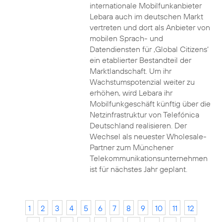
internationale Mobilfunkanbieter
Lebara auch im deutschen Markt
vertreten und dort als Anbieter von
mobilen Sprach- und
Datendiensten für ‚Global Citizens‘
ein etablierter Bestandteil der
Marktlandschaft. Um ihr
Wachstumspotenzial weiter zu
erhöhen, wird Lebara ihr
Mobilfunkgeschäft künftig über die
Netzinfrastruktur von Telefónica
Deutschland realisieren. Der
Wechsel als neuester Wholesale-
Partner zum Münchener
Telekommunikationsunternehmen
ist für nächstes Jahr geplant.
1
2
3
4
5
6
7
8
9
10
11
12