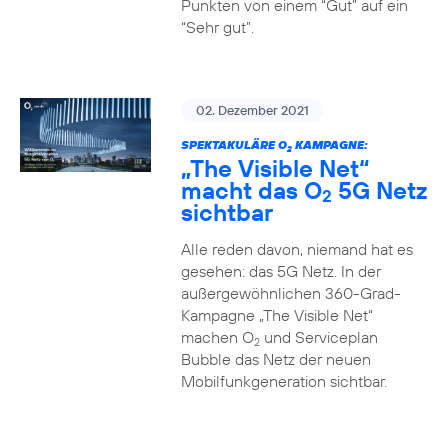
Punkten von einem “Gut” auf ein
“Sehr gut”.
02. Dezember 2021
SPEKTAKULÄRE O
KAMPAGNE:
2
„The Visible Net“
macht das O
5G Netz
2
sichtbar
Alle reden davon, niemand hat es
gesehen: das 5G Netz. In der
außergewöhnlichen 360-Grad-
Kampagne „The Visible Net“
machen O
und Serviceplan
2
Bubble das Netz der neuen
Mobilfunkgeneration sichtbar.