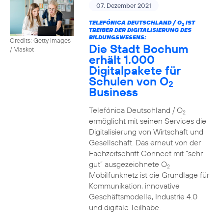
07. Dezember 2021
TELEFÓNICA DEUTSCHLAND / O
IST
2
TREIBER DER DIGITALISIERUNG DES
BILDUNGSWESENS:
Credits: Getty Images
Die Stadt Bochum
/ Maskot
erhält 1.000
Digitalpakete für
Schulen von O
2
Business
Telefónica Deutschland / O
2
ermöglicht mit seinen Services die
Digitalisierung von Wirtschaft und
Gesellschaft. Das erneut von der
Fachzeitschrift Connect mit “sehr
gut” ausgezeichnete O
2
Mobilfunknetz ist die Grundlage für
Kommunikation, innovative
Geschäftsmodelle, Industrie 4.0
und digitale Teilhabe.