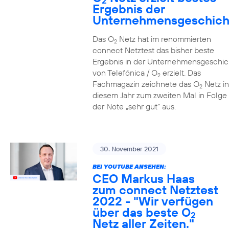
2
Ergebnis der
Unternehmensgeschich
Das O
Netz hat im renommierten
2
connect Netztest das bisher beste
Ergebnis in der Unternehmensgeschic
von Telefónica / O
erzielt. Das
2
Fachmagazin zeichnete das O
Netz in
2
diesem Jahr zum zweiten Mal in Folge 
der Note „sehr gut“ aus.
30. November 2021
BEI YOUTUBE ANSEHEN:
CEO Markus Haas
zum connect Netztest
2022 - "Wir verfügen
über das beste O
2
Netz aller Zeiten."