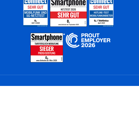
Home
Unternehmen
Netze
Nachhaltigkeit
Kunden
Investoren
Partner
Karriere
Presse
News
Privatkunden
Geschäftskunden
Worldwide