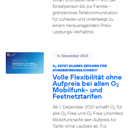
Einzelperson bis zur Familie -
grenzenlose Telekommunikation
für zuhause und unterwegs zu
einem herausragenden Preis-
Leistungs-Verhältnis.
11. November 2021
O
SETZT KLARES ZEICHEN FÜR
2
KUNDENFREUNDLICHKEIT:
Volle Flexibilität ohne
Aufpreis bei allen O
2
Mobilfunk- und
Festnetztarifen
Ab 1. Dezember 2021 schafft O
für
2
alle O
Free und O
Free Unlimited
2
2
Mobilfunktarife den Aufpreis für
Tarife ohne Laufzeit ab. Für