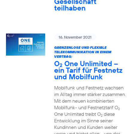
Gesellschaft
teilhaben
16. November 2021
GRENZENLOSE UND FLEXIBLE
TELEKOMMUNIKATION IN EINEM
VERTRAG:
O
One Unlimited –
2
ein Tarif für Festnetz
und Mobilfunk
Mobilfunk und Festnetz wachsen
im Alltag immer stärker zusammen.
Mit dem neuen kombinierten
Mobilfunk- und Festnetztarif O
2
One Unlimited treibt O
diese
2
Entwicklung im Sinne seiner
Kundinnen und Kunden weiter
voran und bietet allen - von der