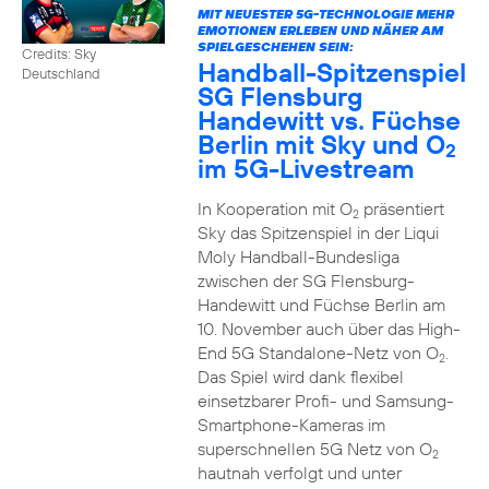
MIT NEUESTER 5G-TECHNOLOGIE MEHR
EMOTIONEN ERLEBEN UND NÄHER AM
SPIELGESCHEHEN SEIN:
Credits: Sky
Handball-Spitzenspiel
Deutschland
SG Flensburg
Handewitt vs. Füchse
Berlin mit Sky und O
2
im 5G-Livestream
In Kooperation mit O
präsentiert
2
Sky das Spitzenspiel in der Liqui
Moly Handball-Bundesliga
zwischen der SG Flensburg-
Handewitt und Füchse Berlin am
10. November auch über das High-
End 5G Standalone-Netz von O
.
2
Das Spiel wird dank flexibel
einsetzbarer Profi- und Samsung-
Smartphone-Kameras im
superschnellen 5G Netz von O
2
hautnah verfolgt und unter