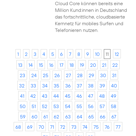
Cloud Core können bereits eine
Million Kund:innen in Deutschland
das fortschrittliche, cloudbasierte
Kernnetz für mobiles Surfen und
Telefonieren nutzen.
1
2
3
4
5
6
7
8
9
10
11
12
13
14
15
16
17
18
19
20
21
22
23
24
25
26
27
28
29
30
31
32
33
34
35
36
37
38
39
40
41
42
43
44
45
46
47
48
49
50
51
52
53
54
55
56
57
58
59
60
61
62
63
64
65
66
67
68
69
70
71
72
73
74
75
76
77