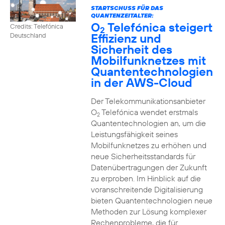
STARTSCHUSS FÜR DAS
QUANTENZEITALTER:
O
Telefónica steigert
Credits: Telefónica
2
Effizienz und
Deutschland
Sicherheit des
Mobilfunknetzes mit
Quantentechnologien
in der AWS-Cloud
Der Telekommunikationsanbieter
O
Telefónica wendet erstmals
2
Quantentechnologien an, um die
Leistungsfähigkeit seines
Mobilfunknetzes zu erhöhen und
neue Sicherheitsstandards für
Datenübertragungen der Zukunft
zu erproben. Im Hinblick auf die
voranschreitende Digitalisierung
bieten Quantentechnologien neue
Methoden zur Lösung komplexer
Rechenprobleme, die für