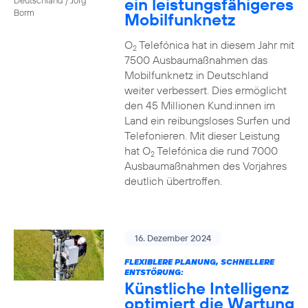
ein leistungsfähigeres
Borm
Mobilfunknetz
O
Telefónica hat in diesem Jahr mit
2
7500 Ausbaumaßnahmen das
Mobilfunknetz in Deutschland
weiter verbessert. Dies ermöglicht
den 45 Millionen Kund:innen im
Land ein reibungsloses Surfen und
Telefonieren. Mit dieser Leistung
hat O
Telefónica die rund 7000
2
Ausbaumaßnahmen des Vorjahres
deutlich übertroffen.
16. Dezember 2024
FLEXIBLERE PLANUNG, SCHNELLERE
ENTSTÖRUNG:
Künstliche Intelligenz
optimiert die Wartung