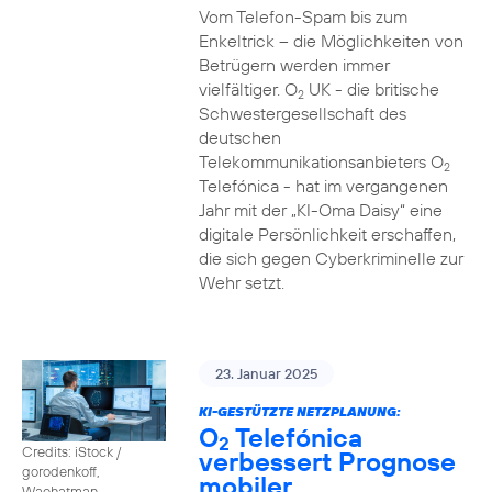
Vom Telefon-Spam bis zum
Enkeltrick – die Möglichkeiten von
Betrügern werden immer
vielfältiger. O
UK - die britische
2
Schwestergesellschaft des
deutschen
Telekommunikationsanbieters O
2
Telefónica - hat im vergangenen
Jahr mit der „KI-Oma Daisy“ eine
digitale Persönlichkeit erschaffen,
die sich gegen Cyberkriminelle zur
Wehr setzt.
23. Januar 2025
KI-GESTÜTZTE NETZPLANUNG:
O
Telefónica
2
Credits: iStock /
verbessert Prognose
gorodenkoff,
mobiler
Waehatman