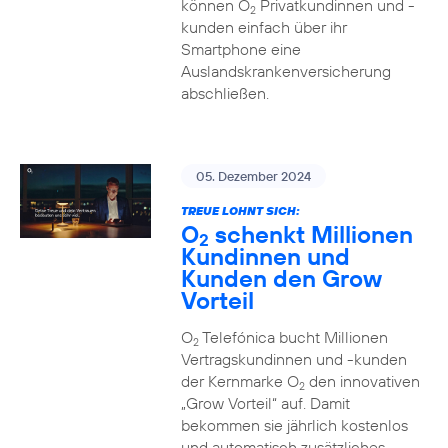
können O
Privatkundinnen und -
2
kunden einfach über ihr
Smartphone eine
Auslandskrankenversicherung
abschließen.
05. Dezember 2024
TREUE LOHNT SICH:
O
schenkt Millionen
2
Kundinnen und
Kunden den Grow
Vorteil
O
Telefónica bucht Millionen
2
Vertragskundinnen und -kunden
der Kernmarke O
den innovativen
2
„Grow Vorteil“ auf. Damit
bekommen sie jährlich kostenlos
und automatisch zusätzliches