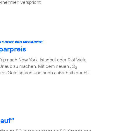
ternehmen verspricht.
S 1 CENT PRO MEGABYTE:
parpreis
rip nach New York, Istanbul oder Rio! Viele
Urlaub zu machen. Mit dem neuen „O
2
res Geld sparen und auch außerhalb der EU
 auf“
ständige 5G, auch bekannt als 5G-Standalone