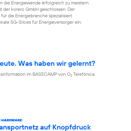
m die Energiewende erfolgreich zu meistern.
mit der korero GmbH geschlossen. Der
 für die Energiebranche spezialisiert.
okale 5G-Slices für Energieversorger ein.
eute. Was haben wir gelernt?
 Desinformation im BASECAMP von O
Telefónica
2
D HARDWARE:
ransportnetz auf Knopfdruck