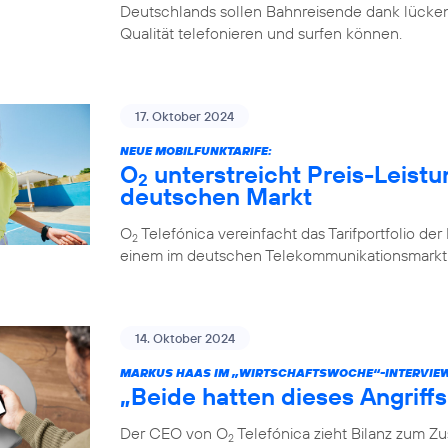
Deutschlands sollen Bahnreisende dank lücken
Qualität telefonieren und surfen können.
17. Oktober 2024
NEUE MOBILFUNKTARIFE:
O
unterstreicht Preis-Leistu
2
deutschen Markt
O
Telefónica vereinfacht das Tarifportfolio de
2
einem im deutschen Telekommunikationsmarkt e
14. Oktober 2024
MARKUS HAAS IM „WIRTSCHAFTSWOCHE“-INTERVIE
„Beide hatten dieses Angriff
Der CEO von O
Telefónica zieht Bilanz zum 
2