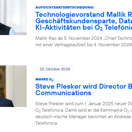
AUFSICHTSRATSENTSCHEIDUNG:
Technologievorstand Mallik R
Geschäftskundensparte, Data
KI-Aktivitäten bei O
Telefóni
2
Mallik Rao ab 5. November 2024 „Chief Technol
mit einer Vertragslaufzeit bis 4. November 2028
23. Oktober 2024
MARKE O
:
2
Steve Plesker wird Director 
Communications
Steve Plesker wird zum 1. Januar 2025 neuer 
O
Telefonica. Damit wird er die Kernmarke O
u
2
2
deutsch-irische Manager berichtet an Andrea
Telefonica.