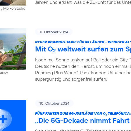
Jahren und erklärt, was die Zukunft für das Un
 / Moixó Studio
11. Oktober 2024
NEUER ROAMING-TARIF FÜR 33 LÄNDER – WENIGER AL
Mit O
weltweit surfen zum S
2
Noch mal Sonne tanken auf Bali oder ein City-T
Deutsche nutzen den Herbst, um noch einmal 
Roaming Plus World“-Pack können Urlauber ba
sanov
supergünstig und sorgenfrei surfen.
10. Oktober 2024
FÜNF FAKTEN ZUM 5G-JUBILÄUM VON O
TELEFÓNICA:
2
„Die 5G-Dekade nimmt Fahrt
Seit einem Jahr bietet O
Telefónica das eigen