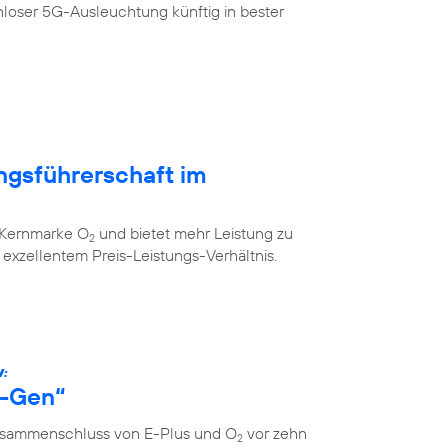
loser 5G-Ausleuchtung künftig in bester
ngsführerschaft im
r Kernmarke O
und bietet mehr Leistung zu
2
xzellentem Preis-Leistungs-Verhältnis.
W:
s-Gen“
Zusammenschluss von E-Plus und O
vor zehn
2