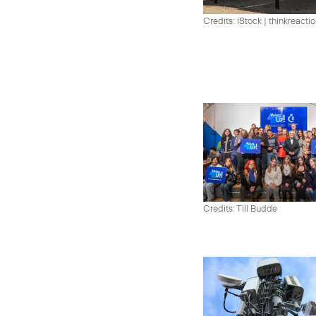
Credits: iStock | thinkreacti
Credits: Till Budde