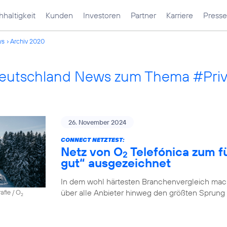
haltigkeit
Kunden
Investoren
Partner
Karriere
Presse
ws
Archiv 2020
Deutschland News zum Thema #Pri
26. November 2024
CONNECT NETZTEST:
Netz von O
Telefónica zum fü
2
gut“ ausgezeichnet
In dem wohl härtesten Branchenvergleich mach
über alle Anbieter hinweg den größten Sprung
afie / O
2