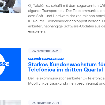
O
Telefónica schafft mit dem sogenannten „Whi
2
eigenen Transportnetz. Der Telekommunikations
dass Soft- und Hardware der zahlreichen Vermi
IP-Router – voneinander entkoppelt werden.
anbieterunabhängige Software-Updates aus de
einspielen.
07. November 2024
GESCHÄFTSERGEBNISSE:
Starkes Kundenwachstum förde
Telefónica im dritten Quartal
Der Telekommunikationsanbieter O
Telefónica
2
Mobilfunkvertragskund:innen beschleunigt und se
05. November 2024