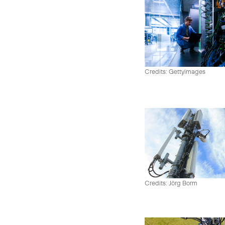
Credits: Gettyimages
Credits: Jörg Borm