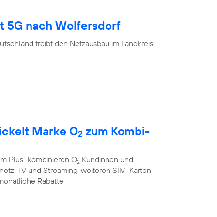
gt 5G nach Wolfersdorf
utschland treibt den Netzausbau im Landkreis
ickelt Marke O
zum Kombi-
2
em Plus“ kombinieren O
Kundinnen und
2
stnetz, TV und Streaming, weiteren SIM-Karten
monatliche Rabatte