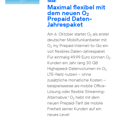
TAGE:
Maximal flexibel mit
dem neuen O
2
Prepaid Daten-
Jahrespaket
Am 6. Oktober startet O
als erster
2
deutscher Mobilfunkanbieter mit
O
my Prepaid Internet-to-Go ein
2
voll flexibles Daten-Jahrespaket.
Für einmalig 49,99 Euro können O
2
Kunden ein Jahr lang 30 GB
Highspeed-Datenvolumen im O
2
LTE-Netz nutzen – ohne
zusätzliche monatliche Kosten –
beispielsweise als mobile Office-
Lösung oder flexible Streaming-
Alternative.
O
hebt mit dem
1
2
neuen Prepaid-Tarif die mobile
Freiheit seiner Kunden auf ein
neues Level.