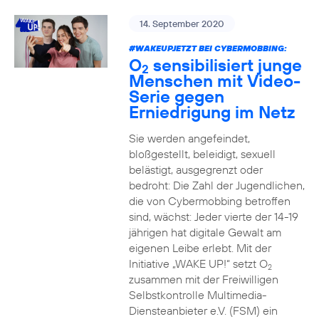
14. September 2020
#WAKEUPJETZT BEI CYBERMOBBING:
O
sensibilisiert junge
2
Menschen mit Video-
Serie gegen
Erniedrigung im Netz
Sie werden angefeindet,
bloßgestellt, beleidigt, sexuell
belästigt, ausgegrenzt oder
bedroht: Die Zahl der Jugendlichen,
die von Cybermobbing betroffen
sind, wächst: Jeder vierte der 14-19
jährigen hat digitale Gewalt am
eigenen Leibe erlebt. Mit der
Initiative „WAKE UP!“ setzt O
2
zusammen mit der Freiwilligen
Selbstkontrolle Multimedia-
Diensteanbieter e.V. (FSM) ein