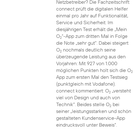
Netzbetreiber? Die Fachzeitschrift
connect prüft die digitalen Helfer
einmal pro Jahr auf Funktionalität,
Service und Sicherheit. Im
diesjährigen Test erhält die „Mein
O
“-App zum dritten Mal in Folge
2
die Note „sehr gut“. Dabei steigert
O
nochmals deutlich seine
2
überzeugende Leistung aus den
Vorjahren: Mit 927 von 1.000
möglichen Punkten holt sich die O
2
App zum ersten Mal den Testsieg
(punktgleich mit Vodafone).
connect kommentiert: O
„versteht
2
viel von Design und auch von
Technik“. Beides stelle O
bei
2
seiner „leistungsstarken und schön
gestalteten Kundenservice-App
eindrucksvoll unter Beweis“.