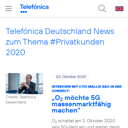
Telefónica Deutschland News
zum Thema #Privatkunden
2020
02. Oktober 2020
INTERVIEW MIT CTIO MALLIK RAO IN DER
CONNECT:
„O
möchte 5G
Credits: Telefónica
2
massenmarktfähig
Deutschland
machen“
O
schaltet am 3. Oktober 2020
2
sein 5G-Netz ein und startet damit