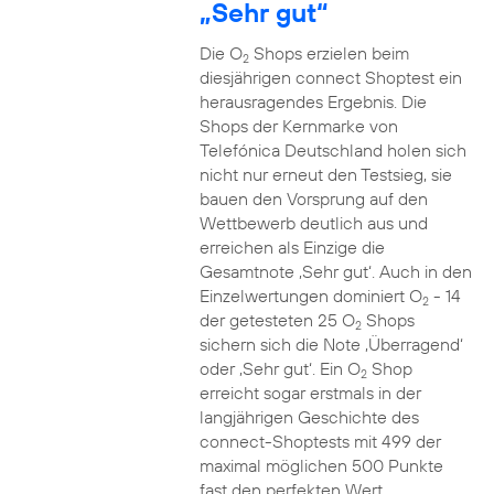
„Sehr gut“
Die O
Shops erzielen beim
2
diesjährigen connect Shoptest ein
herausragendes Ergebnis. Die
Shops der Kernmarke von
Telefónica Deutschland holen sich
nicht nur erneut den Testsieg, sie
bauen den Vorsprung auf den
Wettbewerb deutlich aus und
erreichen als Einzige die
Gesamtnote ‚Sehr gut‘. Auch in den
Einzelwertungen dominiert O
- 14
2
der getesteten 25 O
Shops
2
sichern sich die Note ‚Überragend‘
oder ‚Sehr gut‘. Ein O
Shop
2
erreicht sogar erstmals in der
langjährigen Geschichte des
connect-Shoptests mit 499 der
maximal möglichen 500 Punkte
fast den perfekten Wert.