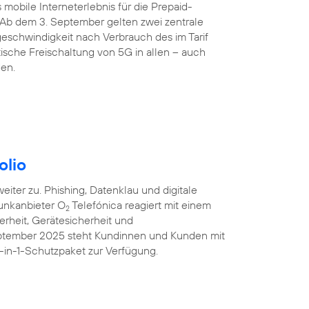
 mobile Interneterlebnis für die Prepaid-
 Ab dem 3. September gelten zwei zentrale
eschwindigkeit nach Verbrauch des im Tarif
sche Freischaltung von 5G in allen – auch
den.
olio
iter zu. Phishing, Datenklau und digitale
unkanbieter O
Telefónica reagiert mit einem
2
erheit, Gerätesicherheit und
eptember 2025 steht Kundinnen und Kunden mit
-in-1-Schutzpaket zur Verfügung.