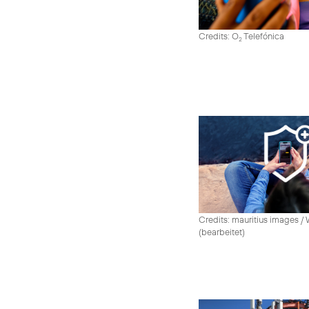
Credits: O
Telefónica
2
Credits: mauritius images /
(bearbeitet)