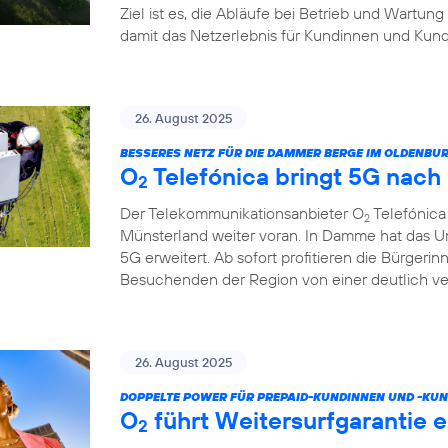
Ziel ist es, die Abläufe bei Betrieb und Wartung
damit das Netzerlebnis für Kundinnen und Kund
26. August 2025
BESSERES NETZ FÜR DIE DAMMER BERGE IM OLDENB
O
Telefónica bringt 5G nac
2
Der Telekommunikationsanbieter O
Telefónica
2
Münsterland weiter voran. In Damme hat das U
5G erweitert. Ab sofort profitieren die Bürgeri
Besuchenden der Region von einer deutlich v
26. August 2025
DOPPELTE POWER FÜR PREPAID-KUNDINNEN UND -KUN
O
führt Weitersurfgarantie e
2