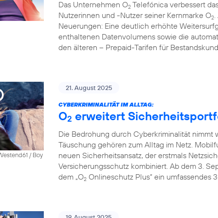
Das Unternehmen O
Telefónica verbessert das
2
Nutzerinnen und -Nutzer seiner Kernmarke O
.
2
Neuerungen: Eine deutlich erhöhte Weitersurfg
enthaltenen Datenvolumens sowie die automati
den älteren – Prepaid-Tarifen für Bestandskun
21. August 2025
CYBERKRIMINALITÄT IM ALLTAG:
O
erweitert Sicherheitsportf
2
Die Bedrohung durch Cyberkriminalität nimmt we
Täuschung gehören zum Alltag im Netz. Mobilf
neuen Sicherheitsansatz, der erstmals Netzsich
 Westend61 / Boy
Versicherungsschutz kombiniert. Ab dem 3. S
dem „O
Onlineschutz Plus“ ein umfassendes 3
2
19. August 2025