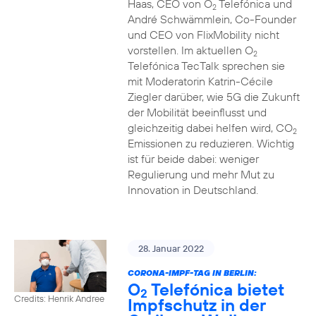
Haas, CEO von O
Telefónica und
2
André Schwämmlein, Co-Founder
und CEO von FlixMobility nicht
vorstellen. Im aktuellen O
2
Telefónica TecTalk sprechen sie
mit Moderatorin Katrin-Cécile
Ziegler darüber, wie 5G die Zukunft
der Mobilität beeinflusst und
gleichzeitig dabei helfen wird, CO
2
Emissionen zu reduzieren. Wichtig
ist für beide dabei: weniger
Regulierung und mehr Mut zu
Innovation in Deutschland.
28. Januar 2022
CORONA-IMPF-TAG IN BERLIN:
O
Telefónica bietet
2
Credits: Henrik Andree
Impfschutz in der