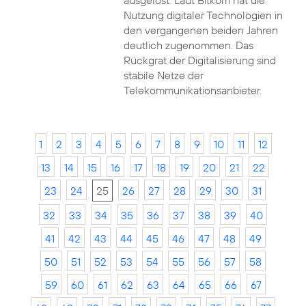
ausgelöst. Laut Bitkom hat die
Nutzung digitaler Technologien in
den vergangenen beiden Jahren
deutlich zugenommen. Das
Rückgrat der Digitalisierung sind
stabile Netze der
Telekommunikationsanbieter.
1
2
3
4
5
6
7
8
9
10
11
12
13
14
15
16
17
18
19
20
21
22
23
24
25
26
27
28
29
30
31
32
33
34
35
36
37
38
39
40
41
42
43
44
45
46
47
48
49
50
51
52
53
54
55
56
57
58
59
60
61
62
63
64
65
66
67