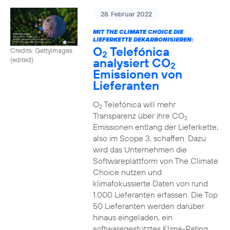
28. Februar 2022
MIT THE CLIMATE CHOICE DIE
LIEFERKETTE DEKARBONISIEREN:
O
Telefónica
Credits: Gettyimages
2
analysiert CO
(edited)
2
Emissionen von
Lieferanten
O
Telefónica will mehr
2
Transparenz über ihre CO
2
Emissionen entlang der Lieferkette,
also im Scope 3, schaffen. Dazu
wird das Unternehmen die
Softwareplattform von The Climate
Choice nutzen und
klimafokussierte Daten von rund
1.000 Lieferanten erfassen. Die Top
50 Lieferanten werden darüber
hinaus eingeladen, ein
softwaregestütztes Klima-Rating