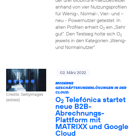
der drei Mobilfunk-Netzbetreiber
anhand von vier Nutzungsprofilen
für Wenig-, Normal-, Viel- und –
neu - Powernutzer getestet. In
allen Profilen erhielt O
ein „Sehr
2
gut“. Den Testsieg holte sich O
2
jeweils in den Kategorien „Wenig-
und Normalnutzer“.
02. März 2022
MODERNE
GESCHÄFTSKUNDENLÖSUNGEN IN DER
CLOUD:
Credits: Gettyimages
O
Telefónica startet
(edited)
2
neue B2B-
Abrechnungs-
Plattform mit
MATRIXX und Google
Cloud