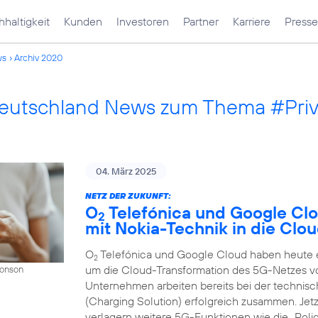
haltigkeit
Kunden
Investoren
Partner
Karriere
Presse
ws
Archiv 2020
Deutschland News zum Thema #Pri
04. März 2025
NETZ DER ZUKUNFT:
O
Telefónica und Google Cl
2
mit Nokia-Technik in die Clo
O
Telefónica und Google Cloud haben heute ei
2
um die Cloud-Transformation des 5G-Netzes v
Donson
Unternehmen arbeiten bereits bei der techni
(Charging Solution) erfolgreich zusammen. Jet
verlagern weitere 5G-Funktionen wie die „Polic