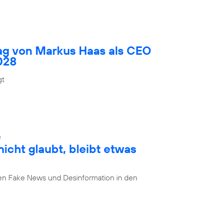
rag von Markus Haas als CEO
028
gt
:
cht glaubt, bleibt etwas
n Fake News und Desinformation in den