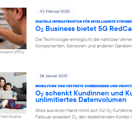
07. Februar 2025
DIGITALE INFRASTRUKTUR FÜR INTELLIGENTE STROMN
O
Business bietet 5G RedCap
2
Die Technologie ermöglicht die nahtlose Vern
Komponenten, Sensoren und anderen Geräten 
nication (PPC)
28. Januar 2025
MOBILFUNK UND FESTNETZ KOMBINIEREN UND PROFIT
O
schenkt Kundinnen und K
2
unlimitiertes Datenvolumen
Alles aus einer Hand lohnt sich für O
Kundinnen
2
Februar erweitert O
den bestehenden Kombi-Vo
tField Studios
2