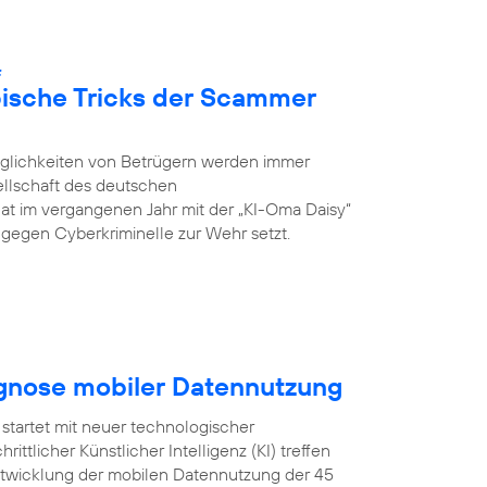
:
pische Tricks der Scammer
öglichkeiten von Betrügern werden immer
ellschaft des deutschen
hat im vergangenen Jahr mit der „KI-Oma Daisy“
ch gegen Cyberkriminelle zur Wehr setzt.
ognose mobiler Datennutzung
startet mit neuer technologischer
ittlicher Künstlicher Intelligenz (KI) treffen
Entwicklung der mobilen Datennutzung der 45