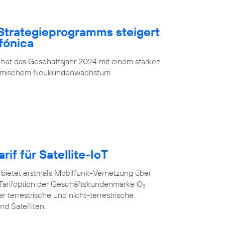
Strategieprogramms steigert
fónica
 hat das Geschäftsjahr 2024 mit einem starken
ynamischem Neukundenwachstum
rif für Satellite-IoT
 bietet erstmals Mobilfunk-Vernetzung über
oT”-Tarifoption der Geschäftskundenmarke O
2
r terrestrische und nicht-terrestrische
d Satelliten.