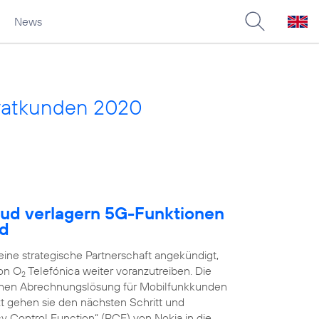
News
vatkunden 2020
oud verlagern 5G-Funktionen
ud
ne strategische Partnerschaft angekündigt,
on O
Telefónica weiter voranzutreiben. Die
2
schen Abrechnungslösung für Mobilfunkkunden
zt gehen sie den nächsten Schritt und
y Control Function“ (PCF) von Nokia in die