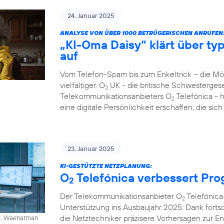
24. Januar 2025
ANALYSE VON ÜBER 1000 BETRÜGERISCHEN ANRUFEN
„KI-Oma Daisy“ klärt über ty
auf
Vom Telefon-Spam bis zum Enkeltrick – die M
vielfältiger. O
UK - die britische Schwesterges
2
Telekommunikationsanbieters O
Telefónica - 
2
eine digitale Persönlichkeit erschaffen, die si
23. Januar 2025
KI-GESTÜTZTE NETZPLANUNG:
O
Telefónica verbessert Pr
2
Der Telekommunikationsanbieter O
Telefónica 
2
Unterstützung ins Ausbaujahr 2025: Dank fortschr
die Netztechniker präzisere Vorhersagen zur 
ff, Waehatman