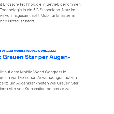
it Ericsson-Technologie in Betrieb genommen.
n-Technologie in ein 5G Standalone-Netz im
rsten von insgesamt acht Mobilfunkmasten im
hen Netzausrüsters.
 AUF DEM MOBILE WORLD CONGRESS:
nt Grauen Star per Augen-
llt auf dem Mobile World Congress in
bereich vor. Die neuen Anwendungen nutzen
igenz, um Augenkrankheiten wie Grauen Star
tionsrisiko von Krebspatienten besser zu