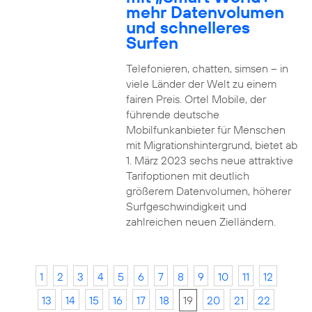
mehr Datenvolumen
und schnelleres
Surfen
Telefonieren, chatten, simsen – in
viele Länder der Welt zu einem
fairen Preis. Ortel Mobile, der
führende deutsche
Mobilfunkanbieter für Menschen
mit Migrationshintergrund, bietet ab
1. März 2023 sechs neue attraktive
Tarifoptionen mit deutlich
größerem Datenvolumen, höherer
Surfgeschwindigkeit und
zahlreichen neuen Zielländern.
1
2
3
4
5
6
7
8
9
10
11
12
13
14
15
16
17
18
19
20
21
22