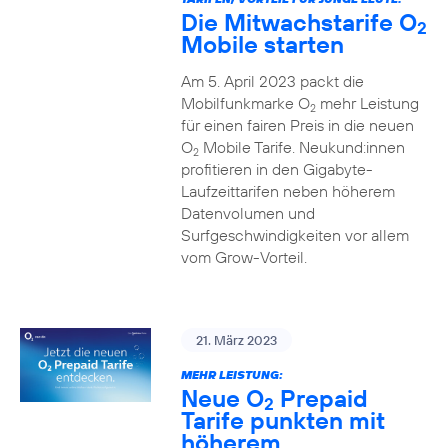
Die Mitwachstarife O
2
Mobile starten
Am 5. April 2023 packt die
Mobilfunkmarke O
mehr Leistung
2
für einen fairen Preis in die neuen
O
Mobile Tarife. Neukund:innen
2
profitieren in den Gigabyte-
Laufzeittarifen neben höherem
Datenvolumen und
Surfgeschwindigkeiten vor allem
vom Grow-Vorteil.
21. März 2023
MEHR LEISTUNG:
Neue O
Prepaid
2
Tarife punkten mit
höherem