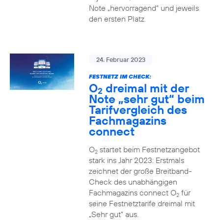
Note „hervorragend“ und jeweils
den ersten Platz.
24. Februar 2023
FESTNETZ IM CHECK:
O
dreimal mit der
2
Note „sehr gut“ beim
Tarifvergleich des
Fachmagazins
connect
O
startet beim Festnetzangebot
2
stark ins Jahr 2023: Erstmals
zeichnet der große Breitband-
Check des unabhängigen
Fachmagazins connect O
für
2
seine Festnetztarife dreimal mit
„Sehr gut“ aus.