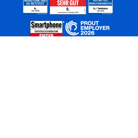
Home
Unternehmen
Netze
Nachhaltigkeit
Kunden
Investoren
Partner
Karriere
Presse
News
Privatkunden
Geschäftskunden
Worldwide