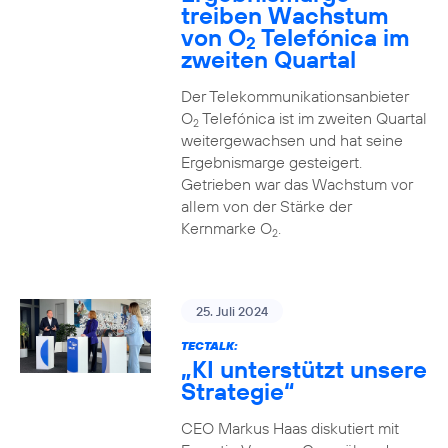
treiben Wachstum
von O
Telefónica im
2
zweiten Quartal
Der Telekommunikationsanbieter
O
Telefónica ist im zweiten Quartal
2
weitergewachsen und hat seine
Ergebnismarge gesteigert.
Getrieben war das Wachstum vor
allem von der Stärke der
Kernmarke O
.
2
25. Juli 2024
TECTALK:
„KI unterstützt unsere
Strategie“
CEO Markus Haas diskutiert mit