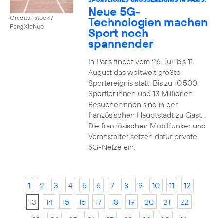
Neue 5G-
Credits: istock /
Technologien machen
FangXiaNuo
Sport noch
spannender
In Paris findet vom 26. Juli bis 11.
August das weltweit größte
Sportereignis statt. Bis zu 10.500
Sportler:innen und 13 Millionen
Besucher:innen sind in der
französischen Hauptstadt zu Gast. .
Die französischen Mobilfunker und
Veranstalter setzen dafür private
5G-Netze ein.
1
2
3
4
5
6
7
8
9
10
11
12
13
14
15
16
17
18
19
20
21
22