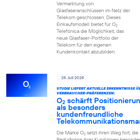
Vermarktung von
Glasfaseranschlüssen im Netz der
Telekom geschlossen. Dieses
Einkaufsmodell bietet für O
2
Telefónica die Möglichkeit, das
neue Glasfaser-Portfolio der
Telekom für den eigenen
Kundenkontakt abzubilden.
24. Juli 2024
STUDIE LIEFERT AKTUELLE ERKENNTNISSE Ü
VERBRAUCHER-PRÄFERENZEN:
O
schärft Positionieru
2
als besonders
kundenfreundliche
Telekommunikationsma
Die Marke O
setzt ihren Weg fort, die
2
Bedürfnisse ihrer Kund:innen besonde