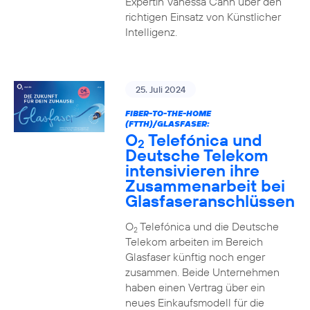
Expertin Vanessa Cann über den
richtigen Einsatz von Künstlicher
Intelligenz.
25. Juli 2024
FIBER-TO-THE-HOME
(FTTH)/GLASFASER:
O
Telefónica und
2
Deutsche Telekom
intensivieren ihre
Zusammenarbeit bei
Glasfaseranschlüssen
O
Telefónica und die Deutsche
2
Telekom arbeiten im Bereich
Glasfaser künftig noch enger
zusammen. Beide Unternehmen
haben einen Vertrag über ein
neues Einkaufsmodell für die