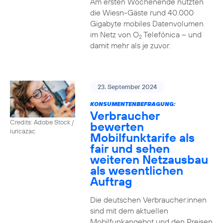
Am ersten Wochenende nutzten
die Wiesn-Gäste rund 40.000
Gigabyte mobiles Datenvolumen
im Netz von O
Telefónica – und
2
damit mehr als je zuvor.
23. September 2024
KONSUMENTENBEFRAGUNG:
Verbraucher
Credits: Adobe Stock /
bewerten
iuricazac
Mobilfunktarife als
fair und sehen
weiteren Netzausbau
als wesentlichen
Auftrag
Die deutschen Verbraucher:innen
sind mit dem aktuellen
Mobilfunkangebot und den Preisen