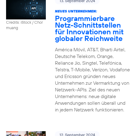
13. September 2024
NEUES UNTERNEHMEN:
Programmierbare
Credits: iStock / Chor
Netz-Schnittstellen
muang
für Innovationen mit
globaler Reichweite
América Móvil, AT&T, Bharti Airtel,
Deutsche Telekom, Orange,
Reliance Jio, Singtel, Telefónica,
Telstra, T-Mobile, Verizon, Vodafone
und Ericsson gründen neues
Unternehmen zur Vermarktung von
Netzwerk-APIs. Ziel des neuen
Unternehmens: neue digitale
Anwendungen sollen überall und
in jedem Netzwerk funktionieren.
12. September 2024