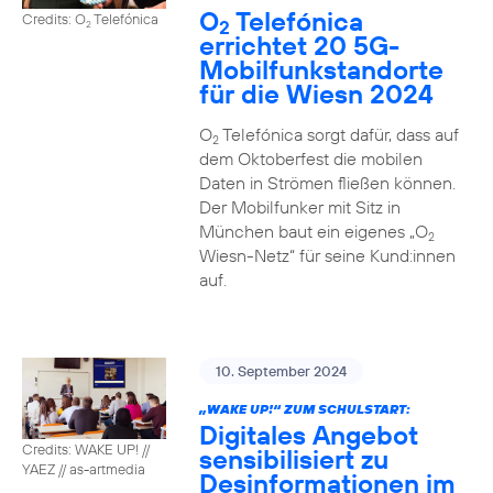
O
Telefónica
Credits: O
Telefónica
2
2
errichtet 20 5G-
Mobilfunkstandorte
für die Wiesn 2024
O
Telefónica sorgt dafür, dass auf
2
dem Oktoberfest die mobilen
Daten in Strömen fließen können.
Der Mobilfunker mit Sitz in
München baut ein eigenes „O
2
Wiesn-Netz“ für seine Kund:innen
auf.
10. September 2024
„WAKE UP!“ ZUM SCHULSTART:
Digitales Angebot
Credits: WAKE UP! //
sensibilisiert zu
YAEZ // as-artmedia
Desinformationen im