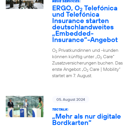
NEUE SERVICES:
ERGO, O
Telefónica
2
und Telefónica
Insurance starten
deutschlandweites
„Embedded-
Insurance“-Angebot
O
Privatkundinnen und -kunden
2
können künftig unter „O
Care“
2
Zusatzversicherungen buchen. Das
erste Angebot „O
Care | Mobility“
2
startet am 7. August.
05. August 2024
TECTALK:
„Mehr als nur digitale
Bordkarten“