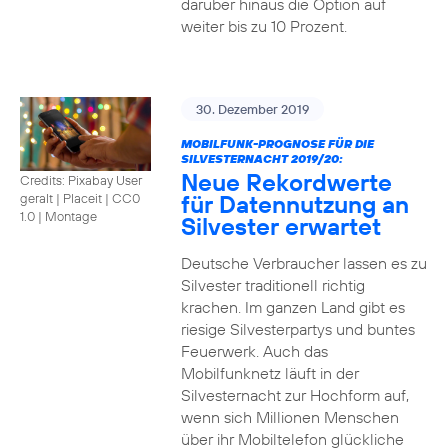
darüber hinaus die Option auf
weiter bis zu 10 Prozent.
30. Dezember 2019
MOBILFUNK-PROGNOSE FÜR DIE
SILVESTERNACHT 2019/20:
Neue Rekordwerte
Credits: Pixabay User
für Datennutzung an
geralt | Placeit
|
CC0
1.0 | Montage
Silvester erwartet
Deutsche Verbraucher lassen es zu
Silvester traditionell richtig
krachen. Im ganzen Land gibt es
riesige Silvesterpartys und buntes
Feuerwerk. Auch das
Mobilfunknetz läuft in der
Silvesternacht zur Hochform auf,
wenn sich Millionen Menschen
über ihr Mobiltelefon glückliche