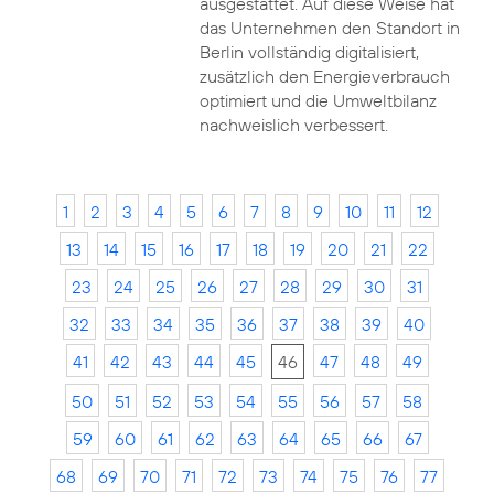
ausgestattet. Auf diese Weise hat
das Unternehmen den Standort in
Berlin vollständig digitalisiert,
zusätzlich den Energieverbrauch
optimiert und die Umweltbilanz
nachweislich verbessert.
1
2
3
4
5
6
7
8
9
10
11
12
13
14
15
16
17
18
19
20
21
22
23
24
25
26
27
28
29
30
31
32
33
34
35
36
37
38
39
40
41
42
43
44
45
46
47
48
49
50
51
52
53
54
55
56
57
58
59
60
61
62
63
64
65
66
67
68
69
70
71
72
73
74
75
76
77