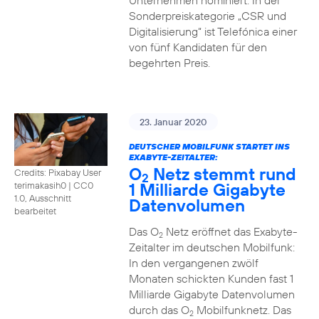
Unternehmen nominiert. In der
Sonderpreiskategorie „CSR und
Digitalisierung“ ist Telefónica einer
von fünf Kandidaten für den
begehrten Preis.
23. Januar 2020
DEUTSCHER MOBILFUNK STARTET INS
EXABYTE-ZEITALTER:
O
Netz stemmt rund
Credits: Pixabay User
2
1 Milliarde Gigabyte
terimakasih0
|
CC0
1.0, Ausschnitt
Datenvolumen
bearbeitet
Das O
Netz eröffnet das Exabyte-
2
Zeitalter im deutschen Mobilfunk:
In den vergangenen zwölf
Monaten schickten Kunden fast 1
Milliarde Gigabyte Datenvolumen
durch das O
Mobilfunknetz. Das
2