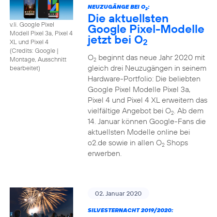
NEUZUGÄNGE BEI O
:
2
Die aktuellsten
v.li. Google Pixel
Google Pixel-Modelle
Modell Pixel 3a, Pixel 4
jetzt bei O
2
XL und Pixel 4
(
Credits: Google
|
O
beginnt das neue Jahr 2020 mit
Montage, Ausschnitt
2
gleich drei Neuzugängen in seinem
bearbeitet
)
Hardware-Portfolio: Die beliebten
Google Pixel Modelle Pixel 3a,
Pixel 4 und Pixel 4 XL erweitern das
vielfältige Angebot bei O
. Ab dem
2
14. Januar können Google-Fans die
aktuellsten Modelle online bei
o2.de sowie in allen O
Shops
2
erwerben.
02. Januar 2020
SILVESTERNACHT 2019/2020: