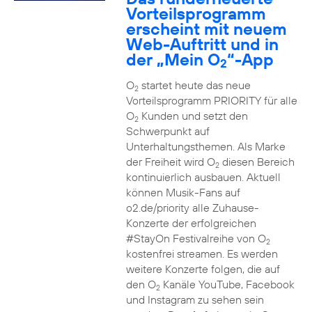
Vorteilsprogramm
erscheint mit neuem
Web-Auftritt und in
der „Mein O
“-App
2
O
startet heute das neue
2
Vorteilsprogramm PRIORITY für alle
O
Kunden und setzt den
2
Schwerpunkt auf
Unterhaltungsthemen. Als Marke
der Freiheit wird O
diesen Bereich
2
kontinuierlich ausbauen. Aktuell
können Musik-Fans auf
o2.de/priority alle Zuhause-
Konzerte der erfolgreichen
#StayOn Festivalreihe von O
2
kostenfrei streamen. Es werden
weitere Konzerte folgen, die auf
den O
Kanäle YouTube, Facebook
2
und Instagram zu sehen sein