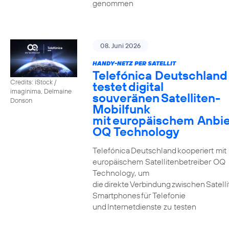
genommen
08. Juni 2026
HANDY-NETZ PER SATELLIT
Telefónica Deutschland
Credits: iStock /
testet digital
imaginima, Delmaine
souveränen Satelliten-
Donson
Mobilfunk
mit europäischem Anbie
OQ Technology
Telefónica Deutschland kooperiert mit
europäischem Satellitenbetreiber OQ
Technology, um
die direkte Verbindung zwischen Satell
Smartphones für Telefonie
und Internetdienste zu testen