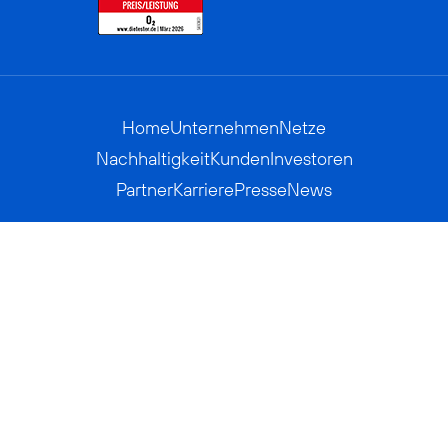
Home
Unternehmen
Netze
Nachhaltigkeit
Kunden
Investoren
Partner
Karriere
Presse
News
Privatkunden
Geschäftskunden
Worldwide
BASECAMP
AGB
Kontakt
ElektroG / BattG
Datenschutz
Hinweisgeberverfahren
Jugendschutz
Barrierefreiheit
Impressum