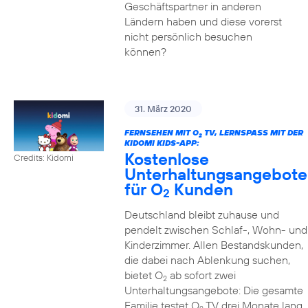
Geschäftspartner in anderen
Ländern haben und diese vorerst
nicht persönlich besuchen
können?
31. März 2020
FERNSEHEN MIT O
TV, LERNSPASS MIT DER K
2
IDOMI KIDS-APP:
Kostenlose
Credits: Kidomi
Unterhaltungsangebote
für O
Kunden
2
Deutschland bleibt zuhause und
pendelt zwischen Schlaf-, Wohn- und
Kinderzimmer. Allen Bestandskunden,
die dabei nach Ablenkung suchen,
bietet O
ab sofort zwei
2
Unterhaltungsangebote: Die gesamte
Familie testet O
TV drei Monate lang