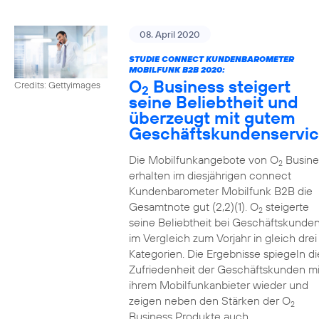
08. April 2020
STUDIE CONNECT KUNDENBAROMETER
MOBILFUNK B2B 2020:
O
Business steigert
Credits: Gettyimages
2
seine Beliebtheit und
überzeugt mit gutem
Geschäftskundenservi
Die Mobilfunkangebote von O
Busine
2
erhalten im diesjährigen connect
Kundenbarometer Mobilfunk B2B die
Gesamtnote gut (2,2)(1). O
steigerte
2
seine Beliebtheit bei Geschäftskunde
im Vergleich zum Vorjahr in gleich drei
Kategorien. Die Ergebnisse spiegeln di
Zufriedenheit der Geschäftskunden mi
ihrem Mobilfunkanbieter wieder und
zeigen neben den Stärken der O
2
Business Produkte auch