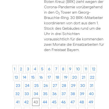
Roten Kreuz (BRK) zieht wegen der
Corona-Pandemie vorübergehend
in den O
Tower am Georg-
2
Brauchle-Ring. 30 BRK-Mitarbeiter
koordinieren von dort aus dem 1.
Stock des Gebäudes rund um die
Uhr in drei Schichten
voraussichtlich für die kommenden
zwei Monate die Einsatzarbeiten für
den Freistaat Bayern.
1
2
3
4
5
6
7
8
9
10
11
12
13
14
15
16
17
18
19
20
21
22
23
24
25
26
27
28
29
30
31
32
33
34
35
36
37
38
39
40
41
42
43
44
45
46
47
48
49