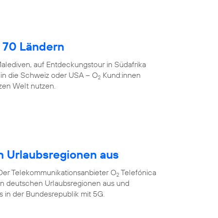
 70 Ländern
alediven, auf Entdeckungstour in Südafrika
 in die Schweiz oder USA – O
Kund:innen
2
zen Welt nutzen.
n Urlaubsregionen aus
 Der Telekommunikationsanbieter O
Telefónica
2
ten deutschen Urlaubsregionen aus und
ts in der Bundesrepublik mit 5G.