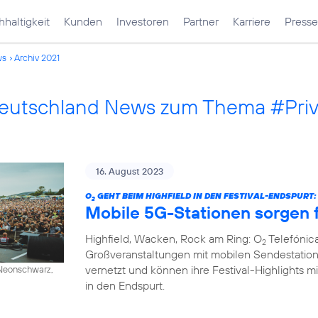
haltigkeit
Kunden
Investoren
Partner
Karriere
Presse
ws
Archiv 2021
Deutschland News zum Thema #Pri
16. August 2023
O
GEHT BEIM HIGHFIELD IN DEN FESTIVAL-ENDSPURT:
2
Mobile 5G-Stationen sorgen f
Highfield, Wacken, Rock am Ring: O
Telefónica
2
Großveranstaltungen mit mobilen Sendestation
vernetzt und können ihre Festival-Highlights mi
/ Neonschwarz,
in den Endspurt.