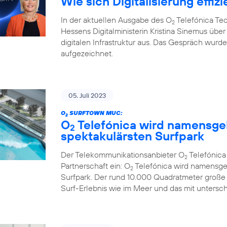
Wie sich Digitalisierung effizi
In der aktuellen Ausgabe des O
Telefónica Te
2
Hessens Digitalministerin Kristina Sinemus ü
digitalen Infrastruktur aus. Das Gespräch wur
aufgezeichnet.
05. Juli 2023
O
SURFTOWN MUC:
2
O
Telefónica wird namensge
2
spektakulärsten Surfpark
Der Telekommunikationsanbieter O
Telefónic
2
Partnerschaft ein: O
Telefónica wird namensge
2
Surfpark. Der rund 10.000 Quadratmeter große
Surf-Erlebnis wie im Meer und das mit untersc