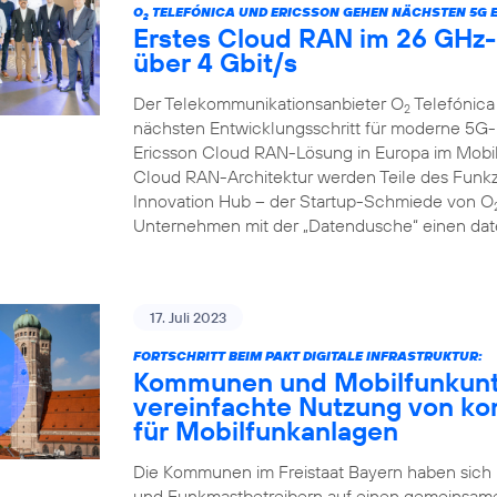
O
TELEFÓNICA UND ERICSSON GEHEN NÄCHSTEN 5G 
2
Erstes Cloud RAN im 26 GHz-B
über 4 Gbit/s
Der Telekommunikationsanbieter O
Telefónica
2
nächsten Entwicklungsschritt für moderne 5G-
Ericsson Cloud RAN-Lösung in Europa im Mobilf
Cloud RAN-Architektur werden Teile des Funkzu
Innovation Hub – der Startup-Schmiede von O
Unternehmen mit der „Datendusche“ einen date
17. Juli 2023
FORTSCHRITT BEIM PAKT DIGITALE INFRASTRUKTUR:
Kommunen und Mobilfunkunte
vereinfachte Nutzung von k
für Mobilfunkanlagen
Die Kommunen im Freistaat Bayern haben sich
und Funkmastbetreibern auf einen gemeinsame