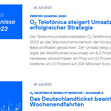
26. Juli 2023
ZWEITES QUARTAL 2023:
O
Telefónica steigert Umsat
2
erfolgreicher Strategie
Der Telekommunikationsanbieter O
Telefónica
2
2023 an das Wachstumsmomentum der Vorquarta
Basis profitabel gewachsen. Der Umsatz stieg u
legte der Mobilfunkserviceumsatz um 4,3 Prozen
Hardware verzeichneten ein Plus von 6,1 Proze
kletterte um 2,1 Prozent auf 206 Millionen Euro.
24. Juli 2023
O
TELEFÓNICA MOBILITY MONITOR – AUSGABE 3:
2
Das Deutschlandticket bewir
Wochenendfahrten