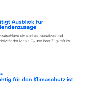
tigt Ausblick für
idendenzusage
eutschland ein starkes operatives und
aktivität der Marke O
und ihrer Zugkraft im
2
Y:
htig für den Klimaschutz ist