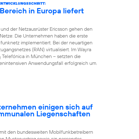
ENTWICKLUNGSSCHRITT:
ereich in Europa liefert
 und der Netzausrüster Ericsson gehen den
Netze: Die Unternehmen haben die erste
unknetz implementiert. Bei der neuartigen
gangsnetzes (RAN) virtualisiert. Im Wayra
Telefónica in München – setzten die
2
nintensiven Anwendungsfall erfolgreich um.
rnehmen einigen sich auf
ommunalen Liegenschaften
 mit den bundesweiten Mobilfunkbetreibern
n Mustervertrag sowie ein passendes