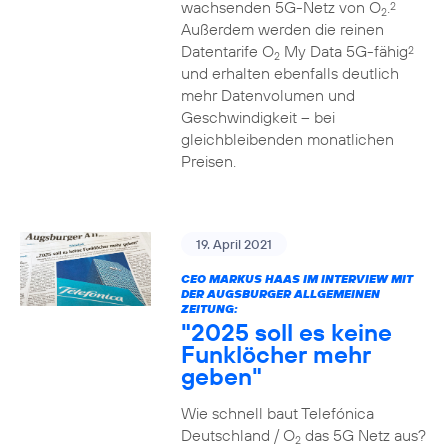
wachsenden 5G-Netz von O
.
2
2
Außerdem werden die reinen
Datentarife O
My Data 5G-fähig
2
2
und erhalten ebenfalls deutlich
mehr Datenvolumen und
Geschwindigkeit – bei
gleichbleibenden monatlichen
Preisen.
19. April 2021
CEO MARKUS HAAS IM INTERVIEW MIT
DER AUGSBURGER ALLGEMEINEN
ZEITUNG:
"2025 soll es keine
Funklöcher mehr
geben"
Wie schnell baut Telefónica
Deutschland / O
das 5G Netz aus?
2