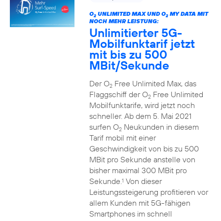
O
UNLIMITED MAX UND O
MY DATA MIT
2
2
NOCH MEHR LEISTUNG:
Unlimitierter 5G-
Mobilfunktarif jetzt
mit bis zu 500
MBit/Sekunde
Der O
Free Unlimited Max, das
2
Flaggschiff der O
Free Unlimited
2
Mobilfunktarife, wird jetzt noch
schneller. Ab dem 5. Mai 2021
surfen O
Neukunden in diesem
2
Tarif mobil mit einer
Geschwindigkeit von bis zu 500
MBit pro Sekunde anstelle von
bisher maximal 300 MBit pro
Sekunde.
Von dieser
1
Leistungssteigerung profitieren vor
allem Kunden mit 5G-fähigen
Smartphones im schnell