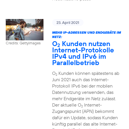
23. April 2021
MEHR IP-ADRESSEN UND ENDGERÄTE IM
NETZ:
O
Kunden nutzen
Credits: Gettyimages
2
Internet-Protokolle
IPv4 und IPv6 im
Parallelbetrieb
O
Kunden können spätestens ab
2
Juni 2021 auch das Internet-
Protokoll IPv6 bei der mobilen
Datennutzung verwenden, das
mehr Endgeräte im Netz zulässt.
Der aktuelle O
Internet-
2
Zugangspunkt (APN) bekommt
dafür ein Update, sodass Kunden
künftig parallel das alte Internet-