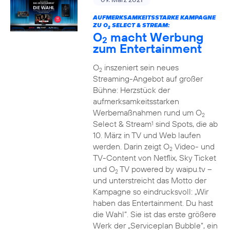
AUFMERKSAMKEITSSTARKE KAMPAGNE
ZU O
SELECT & STREAM:
2
O
macht Werbung
2
zum Entertainment
O
inszeniert sein neues
2
Streaming-Angebot auf großer
Bühne: Herzstück der
aufmerksamkeitsstarken
Werbemaßnahmen rund um O
2
Select & Stream
sind Spots, die ab
1
10. März in TV und Web laufen
werden. Darin zeigt O
Video- und
2
TV-Content von Netflix, Sky Ticket
und O
TV powered by waipu.tv –
2
und unterstreicht das Motto der
Kampagne so eindrucksvoll: „Wir
haben das Entertainment. Du hast
die Wahl“. Sie ist das erste größere
Werk der „Serviceplan Bubble“, ein