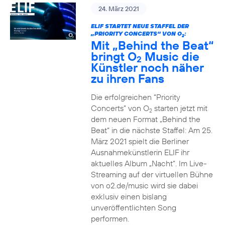
24. März 2021
ELIF STARTET NEUE STAFFEL DER
„PRIORITY CONCERTS“ VON O
:
2
Mit „Behind the Beat“
bringt O
Music die
2
Künstler noch näher
zu ihren Fans
Die erfolgreichen “Priority
Concerts” von O
starten jetzt mit
2
dem neuen Format „Behind the
Beat“ in die nächste Staffel: Am 25.
März 2021 spielt die Berliner
Ausnahmekünstlerin ELIF ihr
aktuelles Album „Nacht“. Im Live-
Streaming auf der virtuellen Bühne
von o2.de/music wird sie dabei
exklusiv einen bislang
unveröffentlichten Song
performen.