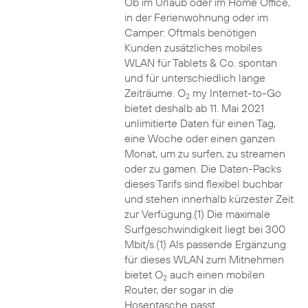
Ob im Urlaub oder im Home Office,
in der Ferienwohnung oder im
Camper: Oftmals benötigen
Kunden zusätzliches mobiles
WLAN für Tablets & Co. spontan
und für unterschiedlich lange
Zeiträume. O
my Internet-to-Go
2
bietet deshalb ab 11. Mai 2021
unlimitierte Daten für einen Tag,
eine Woche oder einen ganzen
Monat, um zu surfen, zu streamen
oder zu gamen. Die Daten-Packs
dieses Tarifs sind flexibel buchbar
und stehen innerhalb kürzester Zeit
zur Verfügung.(1) Die maximale
Surfgeschwindigkeit liegt bei 300
Mbit/s.(1) Als passende Ergänzung
für dieses WLAN zum Mitnehmen
bietet O
auch einen mobilen
2
Router, der sogar in die
Hosentasche passt.