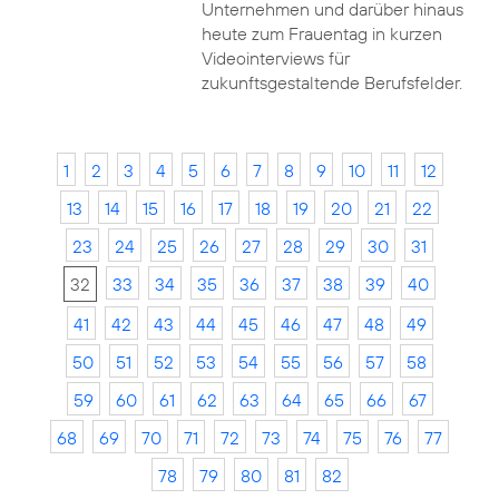
Unternehmen und darüber hinaus
heute zum Frauentag in kurzen
Videointerviews für
zukunftsgestaltende Berufsfelder.
1
2
3
4
5
6
7
8
9
10
11
12
13
14
15
16
17
18
19
20
21
22
23
24
25
26
27
28
29
30
31
32
33
34
35
36
37
38
39
40
41
42
43
44
45
46
47
48
49
50
51
52
53
54
55
56
57
58
59
60
61
62
63
64
65
66
67
68
69
70
71
72
73
74
75
76
77
78
79
80
81
82