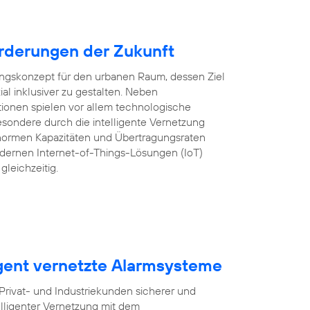
rderungen der Zukunft
lungskonzept für den urbanen Raum, dessen Ziel
ozial inklusiver zu gestalten. Neben
tionen spielen vor allem technologische
sondere durch die intelligente Vernetzung
ormen Kapazitäten und Übertragungsraten
ernen Internet-of-Things-Lösungen (IoT)
gleichzeitig.
igent vernetzte Alarmsysteme
ivat- und Industriekunden sicherer und
lligenter Vernetzung mit dem