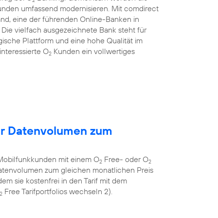
Kunden umfassend modernisieren. Mit comdirect
and, eine der führenden Online-Banken in
ie vielfach ausgezeichnete Bank steht für
gische Plattform und eine hohe Qualität im
nteressierte O
Kunden ein vollwertiges
2
hr Datenvolumen zum
Mobilfunkkunden mit einem O
Free- oder O
2
2
 Datenvolumen zum gleichen monatlichen Preis
em sie kostenfrei in den Tarif mit dem
Free Tarifportfolios wechseln 2).
2