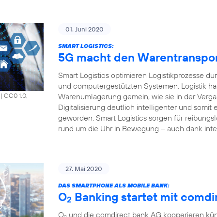
01. Juni 2020
SMART LOGISTICS:
5G macht den Warentransport 
Smart Logistics optimieren Logistikprozesse du
und computergestützten Systemen. Logistik hat
Warenumlagerung gemein, wie sie in der Vergang
|
CC0 1.0,
Digitalisierung deutlich intelligenter und somit e
geworden. Smart Logistics sorgen für reibungsl
rund um die Uhr in Bewegung – auch dank inte
27. Mai 2020
DAS SMARTPHONE ALS MOBILE BANK:
O
Banking startet mit comdir
2
O
und die comdirect bank AG kooperieren künf
2