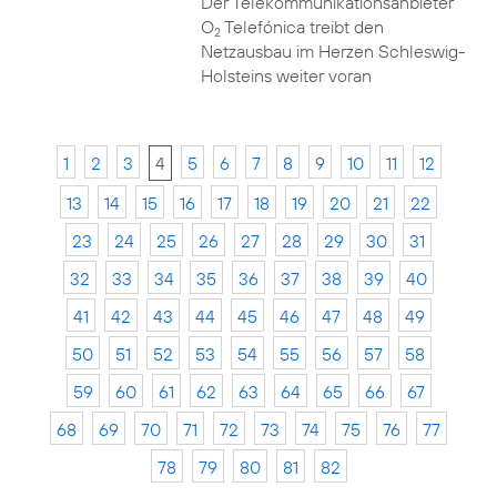
Der Telekommunikationsanbieter
O
Telefónica treibt den
2
Netzausbau im Herzen Schleswig-
Holsteins weiter voran
1
2
3
4
5
6
7
8
9
10
11
12
13
14
15
16
17
18
19
20
21
22
23
24
25
26
27
28
29
30
31
32
33
34
35
36
37
38
39
40
41
42
43
44
45
46
47
48
49
50
51
52
53
54
55
56
57
58
59
60
61
62
63
64
65
66
67
68
69
70
71
72
73
74
75
76
77
78
79
80
81
82