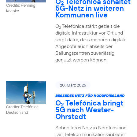
O
Telefónica schaltet
2
Credits: Henning
5G-Netz in weiteren
Koepke
Kommunen live
O
Telefónica stärkt gezielt die
2
digitale Infrastruktur vor Ort und
sorgt dafür, dass moderne digitale
Angebote auch abseits der
Ballungszentren zuverlässig
genutzt werden können
20. März 2026
BESSERES NETZ FÜR NORDFRIESLAND
O
Telefónica bringt
2
Credits: Telefónica
5G nach Wester-
Deutschland
Ohrstedt
Schnelleres Netz in Nordfriesland:
Der Telekommunikationsanbieter