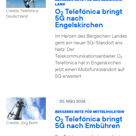
LAND
O
Telefónica bringt
Credits: Telefónica
2
5G nach
Deutschland
Engelskirchen
Im Herzen des Bergischen Landes
geht ein neuer 5G-Standort ans
Netz: Der
Telekommunikationsanbieter O
2
Telefónica hat in Engelskirchen
jetzt einen Mobilfunkstandort auf
5G erweitert
20. März 2026
BESSERES NETZ FÜR MITTELHOLSTEIN
O
Telefónica bringt
2
Credits: Jörg Borm
5G nach Embühren