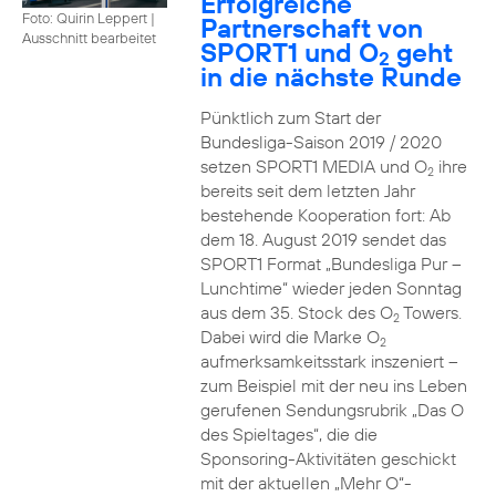
Erfolgreiche
Foto: Quirin Leppert
|
Partnerschaft von
Ausschnitt bearbeitet
SPORT1 und O
geht
2
in die nächste Runde
Pünktlich zum Start der
Bundesliga-Saison 2019 / 2020
setzen SPORT1 MEDIA und O
ihre
2
bereits seit dem letzten Jahr
bestehende Kooperation fort: Ab
dem 18. August 2019 sendet das
SPORT1 Format „Bundesliga Pur –
Lunchtime“ wieder jeden Sonntag
aus dem 35. Stock des O
Towers.
2
Dabei wird die Marke O
2
aufmerksamkeitsstark inszeniert –
zum Beispiel mit der neu ins Leben
gerufenen Sendungsrubrik „Das O
des Spieltages“, die die
Sponsoring-Aktivitäten geschickt
mit der aktuellen „Mehr O“-