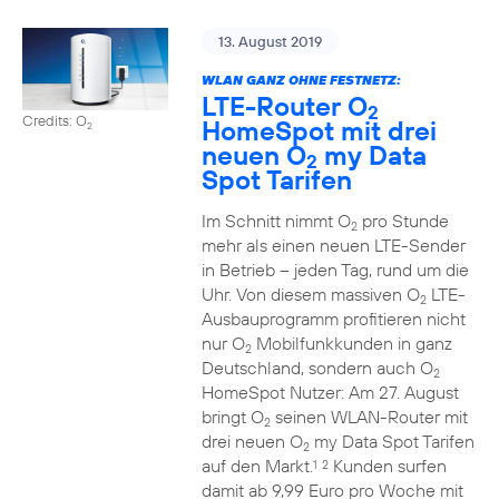
13. August 2019
WLAN GANZ OHNE FESTNETZ:
LTE-Router O
2
Credits: O
HomeSpot mit drei
2
neuen O
my Data
2
Spot Tarifen
Im Schnitt nimmt O
pro Stunde
2
mehr als einen neuen LTE-Sender
in Betrieb – jeden Tag, rund um die
Uhr. Von diesem massiven O
LTE-
2
Ausbauprogramm profitieren nicht
nur O
Mobilfunkkunden in ganz
2
Deutschland, sondern auch O
2
HomeSpot Nutzer: Am 27. August
bringt O
seinen WLAN-Router mit
2
drei neuen O
my Data Spot Tarifen
2
auf den Markt.
Kunden surfen
1
2
damit ab 9,99 Euro pro Woche mit