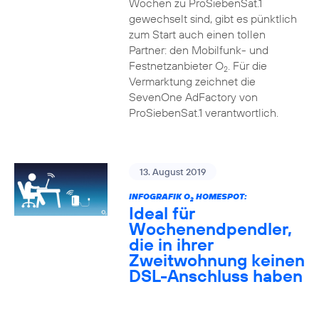
Wochen zu ProSiebenSat.1
gewechselt sind, gibt es pünktlich
zum Start auch einen tollen
Partner: den Mobilfunk- und
Festnetzanbieter O
. Für die
2
Vermarktung zeichnet die
SevenOne AdFactory von
ProSiebenSat.1 verantwortlich.
13. August 2019
INFOGRAFIK O
HOMESPOT:
2
Ideal für
Wochenendpendler,
die in ihrer
Zweitwohnung keinen
DSL-Anschluss haben