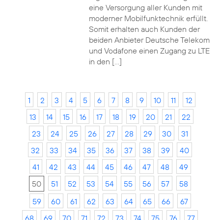
eine Versorgung aller Kunden mit
moderner Mobilfunktechnik erfüllt.
Somit erhalten auch Kunden der
beiden Anbieter Deutsche Telekom
und Vodafone einen Zugang zu LTE
in den […]
1
2
3
4
5
6
7
8
9
10
11
12
13
14
15
16
17
18
19
20
21
22
23
24
25
26
27
28
29
30
31
32
33
34
35
36
37
38
39
40
41
42
43
44
45
46
47
48
49
50
51
52
53
54
55
56
57
58
59
60
61
62
63
64
65
66
67
68
69
70
71
72
73
74
75
76
77