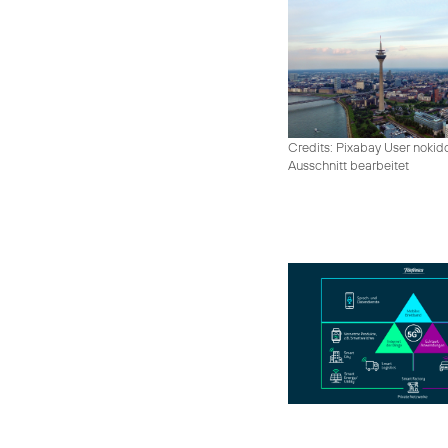
Credits: Pixabay User nokid
Ausschnitt bearbeitet