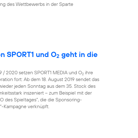
ung des Wettbewerbs in der Sparte
von SPORT1 und O
geht in die
2
019 / 2020 setzen SPORT1 MEDIA und O
ihre
2
ration fort: Ab dem 18. August 2019 sendet das
wieder jeden Sonntag aus dem 35. Stock des
eitsstark inszeniert – zum Beispiel mit der
 des Spieltages“, die die Sponsoring-
 O“-Kampagne verknüpft.