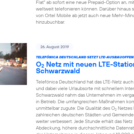
Flat“ ab sofort eine neue Prepaid-Option an, m
weltweit telefonieren können. Darüber hinaus 
von Ortel Mobile ab jetzt auch neue Mehr-Minu
hinzubuchbar.
26. August 2019
TELEFÓNICA DEUTSCHLAND SETZT LTE-AUSBAUOFFENSI
O
Netz mit neuen LTE-Statio
2
Schwarzwald
Telefónica Deutschland hat das LTE-Netz auch
und dabei viele Urlaubsorte mit schnellem Int
Schwarzwald nahm das Unternehmen im verga
in Betrieb. Die umfangreichen Maßnahmen k
unmittelbar zugute: Die Qualität des O
Netzes 
2
zahlreichen deutschen Städten und Gemeinden
weiter verbessert. Jede Stunde erhält das Net
Abdeckung, höhere durchschnittliche Datenrat