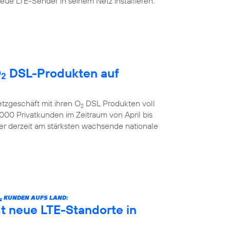
ue LTE-Sender in seinem Netz installieren.
O
DSL-Produkten auf
2
etzgeschäft mit ihren O
DSL Produkten voll
2
00 Privatkunden im Zeitraum von April bis
der derzeit am stärksten wachsende nationale
KUNDEN AUFS LAND:
2
 neue LTE-Standorte in