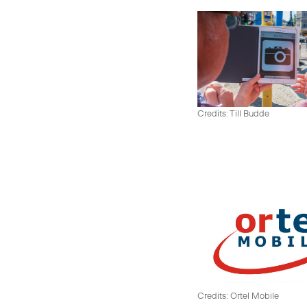
Credits: Till Budde
Credits: Ortel Mobile