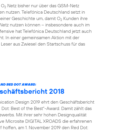
m O
Netz bisher nur über das GSM-Netz
2
en nutzen. Telefónica Deutschland setzt in
einer Geschichte um, damit O
Kunden ihre
2
 Netz nutzen können – insbesondere auch im
ensive hat Telefónica Deutschland jetzt auch
t. In einer gemeinsamen Aktion mit der
Leser aus Zwiesel den Startschuss für das
ND RED DOT AWARD:
eschäftsbericht 2018
cation Design 2019 ehrt den Geschäftsbericht
Dot: Best of the Best“-Award. Damit zählt das
erbs. Mit ihrer sehr hohen Designqualität
tive Microsite DIGITAL XROADS die erfahrenen
uf hoffen, am 1. November 2019 den Red Dot: