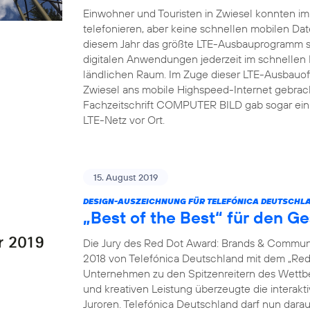
Einwohner und Touristen in Zwiesel konnten i
telefonieren, aber keine schnellen mobilen Dat
diesem Jahr das größte LTE-Ausbauprogramm s
digitalen Anwendungen jederzeit im schnellen
ländlichen Raum. Im Zuge dieser LTE-Ausbauoff
Zwiesel ans mobile Highspeed-Internet gebrach
Fachzeitschrift COMPUTER BILD gab sogar ein 
LTE-Netz vor Ort.
15. August 2019
DESIGN-AUSZEICHNUNG FÜR TELEFÓNICA DEUTSCHLA
„Best of the Best“ für den G
Die Jury des Red Dot Award: Brands & Communi
2018 von Telefónica Deutschland mit dem „Red 
Unternehmen zu den Spitzenreitern des Wettbew
und kreativen Leistung überzeugte die interak
Juroren. Telefónica Deutschland darf nun dara