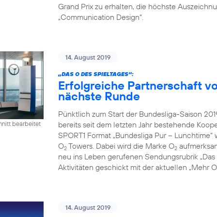
Grand Prix zu erhalten, die höchste Auszeichn
„Communication Design“.
14. August 2019
„DAS O DES SPIELTAGES“:
Erfolgreiche Partnerschaft 
nächste Runde
Pünktlich zum Start der Bundesliga-Saison 2
bereits seit dem letzten Jahr bestehende Koope
nitt bearbeitet
SPORT1 Format „Bundesliga Pur – Lunchtime“ 
O
Towers. Dabei wird die Marke O
aufmerksamk
2
2
neu ins Leben gerufenen Sendungsrubrik „Das O
Aktivitäten geschickt mit der aktuellen „Mehr
14. August 2019