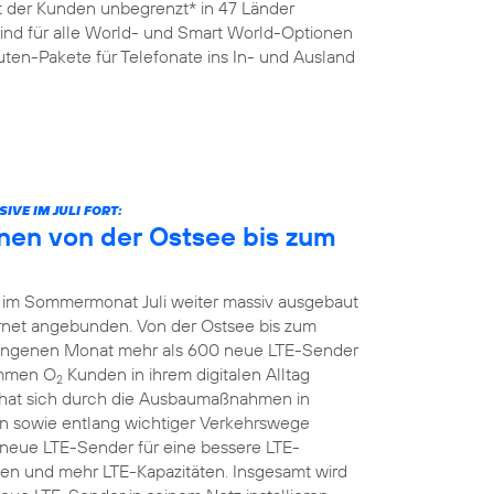
it der Kunden unbegrenzt* in 47 Länder
sind für alle World- und Smart World-Optionen
ten-Pakete für Telefonate ins In- und Ausland
VE IM JULI FORT:
nen von der Ostsee bis zum
 im Sommermonat Juli weiter massiv ausgebaut
ernet angebunden. Von der Ostsee bis zum
ngenen Monat mehr als 600 neue LTE-Sender
ommen O
Kunden in ihrem digitalen Alltag
2
hat sich durch die Ausbaumaßnahmen in
 sowie entlang wichtiger Verkehrswege
z neue LTE-Sender für eine bessere LTE-
en und mehr LTE-Kapazitäten. Insgesamt wird