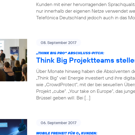
Kunden mit einer hervorragenden Sprachqualität
nur innerhalb der eigenen Netze verwendet w
Telefónica Deutschland jedoch auch in das Mob
08. September 2017
„THINK BIG PRO“ ABSCHLUSS-PITCH:
Think Big Projektteams stelle
Über Monate hinweg haben die Absolventen de
„Think Big“ viel Energie investiert und ihre digi
wie „CrowdProtect“, mit der bei sexuellen Übe
Projekt „cube“. „Your take on Europe“, das jun
Brüssel geben will. Bei […]
06. September 2017
MOBILE FREIHEIT FÜR O
KUNDEN:
2