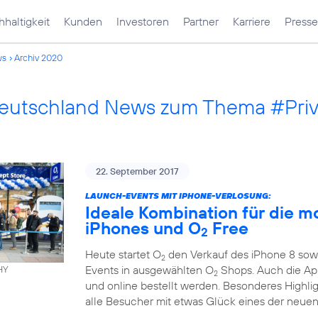
haltigkeit
Kunden
Investoren
Partner
Karriere
Presse
ws
Archiv 2020
Deutschland News zum Thema #Pri
22. September 2017
LAUNCH-EVENTS MIT IPHONE-VERLOSUNG:
Ideale Kombination für die m
iPhones und O
Free
2
Heute startet O
den Verkauf des iPhone 8 sowi
2
Events in ausgewählten O
Shops. Auch die App
HY
2
und online bestellt werden. Besonderes Highli
alle Besucher mit etwas Glück eines der neuen