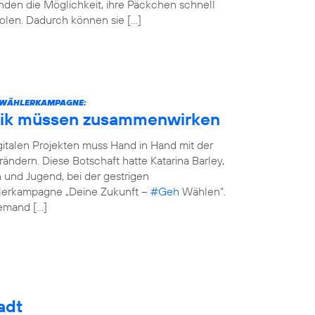
den die Möglichkeit, ihre Päckchen schnell
olen. Dadurch können sie […]
STWÄHLERKAMPAGNE:
tik müssen zusammenwirken
italen Projekten muss Hand in Hand mit der
erändern. Diese Botschaft hatte Katarina Barley,
n und Jugend, bei der gestrigen
hlerkampagne „Deine Zukunft –
#Geh
Wählen“.
jemand […]
adt