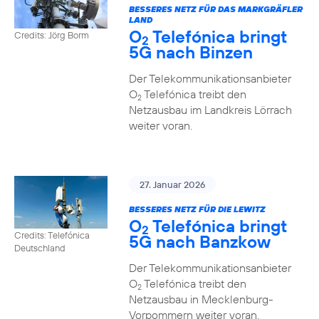
BESSERES NETZ FÜR DAS MARKGRÄFLER
LAND
O
Telefónica bringt
Credits: Jörg Borm
2
5G nach Binzen
Der Telekommunikationsanbieter
O
Telefónica treibt den
2
Netzausbau im Landkreis Lörrach
weiter voran.
27. Januar 2026
BESSERES NETZ FÜR DIE LEWITZ
O
Telefónica bringt
2
Credits: Telefónica
5G nach Banzkow
Deutschland
Der Telekommunikationsanbieter
O
Telefónica treibt den
2
Netzausbau in Mecklenburg-
Vorpommern weiter voran.