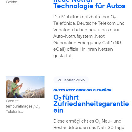
Geithe
Technologie für Autos
Die Mobilfunknetzbetreiber O
2
Telefónica, Deutsche Telekom und
Vodafone haben heute das neue
Auto-Notrufsystem „Next
Generation Emergency Call“ (NG
eCall) offiziell in ihren Netzen
gestartet.
21. Januar 2026
GUTES NETZ ODER GELD ZURÜCK
O
führt
2
Credits:
Zufriedenheitsgarantie
tempuraImages / O
ein
2
Telefónica
Diese ermöglicht es O
Neu- und
2
Bestandskunden das Netz 30 Tage