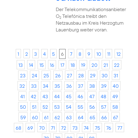
Der Telekommunikationsanbieter
O
Telefónica treibt den
2
Netzausbau im Kreis Herzogtum
Lauenburg weiter voran.
1
2
3
4
5
6
7
8
9
10
11
12
13
14
15
16
17
18
19
20
21
22
23
24
25
26
27
28
29
30
31
32
33
34
35
36
37
38
39
40
41
42
43
44
45
46
47
48
49
50
51
52
53
54
55
56
57
58
59
60
61
62
63
64
65
66
67
68
69
70
71
72
73
74
75
76
77