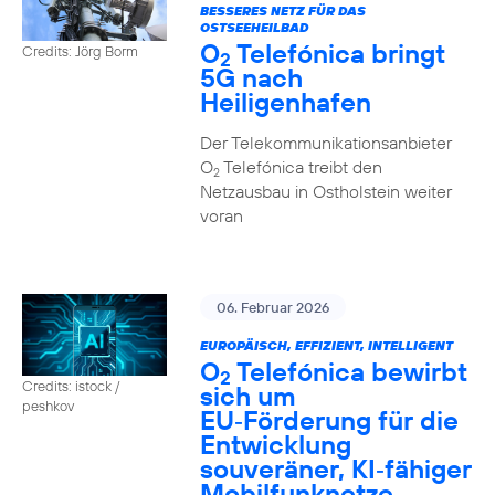
BESSERES NETZ FÜR DAS
OSTSEEHEILBAD
O
Telefónica bringt
Credits: Jörg Borm
2
5G nach
Heiligenhafen
Der Telekommunikationsanbieter
O
Telefónica treibt den
2
Netzausbau in Ostholstein weiter
voran
06. Februar 2026
EUROPÄISCH, EFFIZIENT, INTELLIGENT
O
Telefónica bewirbt
2
Credits: istock /
sich um
peshkov
EU‑Förderung für die
Entwicklung
souveräner, KI‑fähiger
Mobilfunknetze