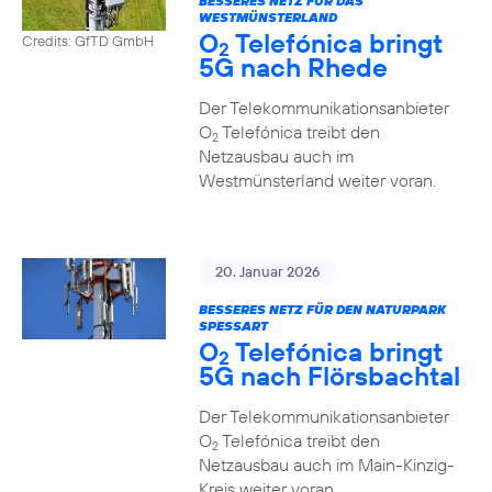
BESSERES NETZ FÜR DAS
WESTMÜNSTERLAND
O
Telefónica bringt
Credits: GfTD GmbH
2
5G nach Rhede
Der Telekommunikationsanbieter
O
Telefónica treibt den
2
Netzausbau auch im
Westmünsterland weiter voran.
20. Januar 2026
BESSERES NETZ FÜR DEN NATURPARK
SPESSART
O
Telefónica bringt
2
5G nach Flörsbachtal
Der Telekommunikationsanbieter
O
Telefónica treibt den
2
Netzausbau auch im Main-Kinzig-
Kreis weiter voran.