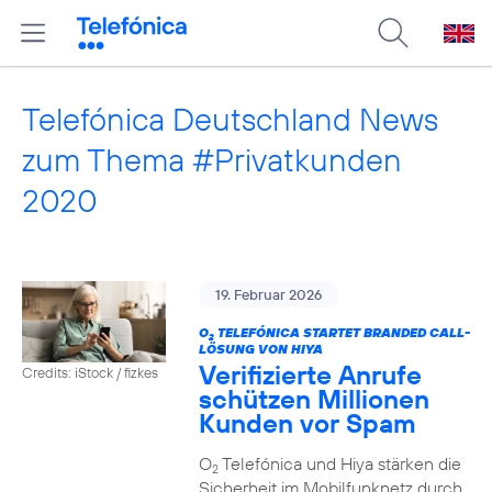
Telefónica Deutschland News
zum Thema #Privatkunden
2020
19. Februar 2026
O
TELEFÓNICA STARTET BRANDED CALL-
2
LÖSUNG VON HIYA
Verifizierte Anrufe
Credits: iStock / fizkes
schützen Millionen
Kunden vor Spam
O
Telefónica und Hiya stärken die
2
Sicherheit im Mobilfunknetz durch