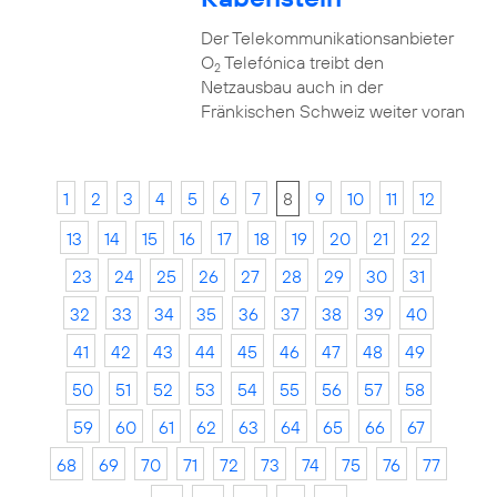
Der Telekommunikationsanbieter
O
Telefónica treibt den
2
Netzausbau auch in der
Fränkischen Schweiz weiter voran
1
2
3
4
5
6
7
8
9
10
11
12
13
14
15
16
17
18
19
20
21
22
23
24
25
26
27
28
29
30
31
32
33
34
35
36
37
38
39
40
41
42
43
44
45
46
47
48
49
50
51
52
53
54
55
56
57
58
59
60
61
62
63
64
65
66
67
68
69
70
71
72
73
74
75
76
77