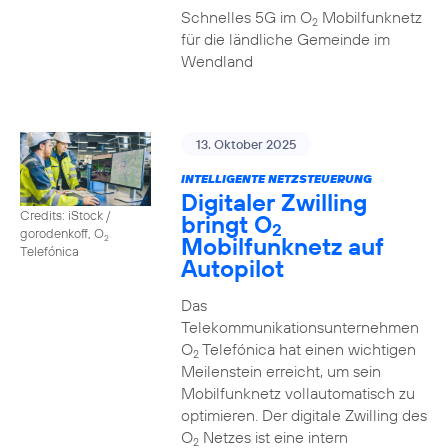
Schnelles 5G im O
Mobilfunknetz
2
für die ländliche Gemeinde im
Wendland
13. Oktober 2025
INTELLIGENTE NETZSTEUERUNG
Digitaler Zwilling
Credits: iStock /
bringt O
2
gorodenkoff, O
Mobilfunknetz auf
2
Telefónica
Autopilot
Das
Telekommunikationsunternehmen
O
Telefónica hat einen wichtigen
2
Meilenstein erreicht, um sein
Mobilfunknetz vollautomatisch zu
optimieren. Der digitale Zwilling des
O
Netzes ist eine intern
2