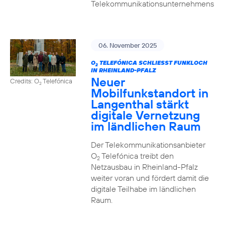
Telekommunikationsunternehmens
06. November 2025
O
TELEFÓNICA SCHLIESST FUNKLOCH I
2
N RHEINLAND-PFALZ
Neuer
Credits: O
Telefónica
2
Mobilfunkstandort in
Langenthal stärkt
digitale Vernetzung
im ländlichen Raum
Der Telekommunikationsanbieter
O
Telefónica treibt den
2
Netzausbau in Rheinland-Pfalz
weiter voran und fördert damit die
digitale Teilhabe im ländlichen
Raum.