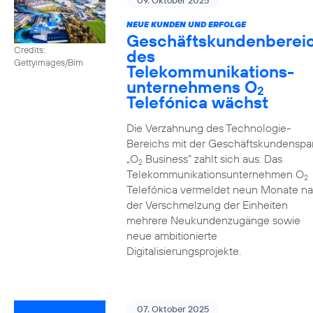
09. Oktober 2025
NEUE KUNDEN UND ERFOLGE
Geschäftskundenberei
Credits:
des
Gettyimages/Bim
Telekommunikations­
unternehmens O
2
Telefónica wächst
Die Verzahnung des Technologie-
Bereichs mit der Geschäftskundenspa
„O
Business” zahlt sich aus: Das
2
Telekommunikationsunternehmen O
2
Telefónica vermeldet neun Monate n
der Verschmelzung der Einheiten
mehrere Neukundenzugänge sowie
neue ambitionierte
Digitalisierungsprojekte.
07. Oktober 2025