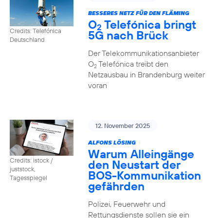
BESSERES NETZ FÜR DEN FLÄMING
O
Telefónica bringt
2
Credits: Telefónica
5G nach Brück
Deutschland
Der Telekommunikationsanbieter
O
Telefónica treibt den
2
Netzausbau in Brandenburg weiter
voran
12. November 2025
ALFONS LÖSING
Warum Alleingänge
Credits: istock /
den Neustart der
juststock,
BOS-Kommunikation
Tagesspiegel
gefährden
Polizei, Feuerwehr und
Rettungsdienste sollen sie ein