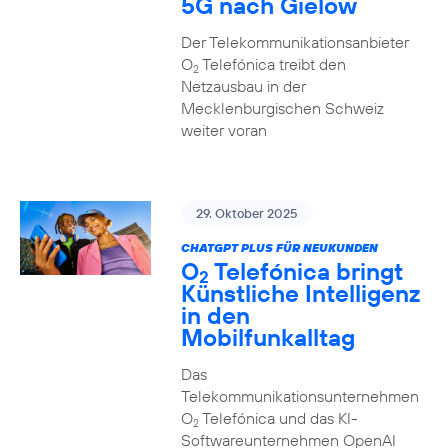
5G nach Gielow
Der Telekommunikationsanbieter
O
Telefónica treibt den
2
Netzausbau in der
Mecklenburgischen Schweiz
weiter voran
29. Oktober 2025
CHATGPT PLUS FÜR NEUKUNDEN
O
Telefónica bringt
2
Künstliche Intelligenz
in den
Mobilfunkalltag
Das
Telekommunikationsunternehmen
O
Telefónica und das KI-
2
Softwareunternehmen OpenAI