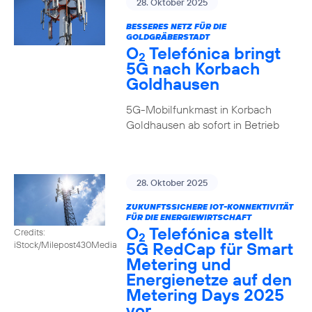
28. Oktober 2025
BESSERES NETZ FÜR DIE
GOLDGRÄBERSTADT
O
Telefónica bringt
2
5G nach Korbach
Goldhausen
5G-Mobilfunkmast in Korbach
Goldhausen ab sofort in Betrieb
28. Oktober 2025
ZUKUNFTSSICHERE IOT-KONNEKTIVITÄT
FÜR DIE ENERGIEWIRTSCHAFT
O
Telefónica stellt
Credits:
2
5G RedCap für Smart
iStock/Milepost430Media
Metering und
Energienetze auf den
Metering Days 2025
vor