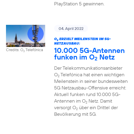
PlayStation 5 gewinnen.
04. April 2022
O
ERZIELT MEILENSTEIN IM 5G-
2
NETZAUSBAU:
10.000 5G-Antennen
Credits: O
Telefónica
2
funken im O
Netz
2
Der Telekommunikationsanbieter
O
Telefónica hat einen wichtigen
2
Meilenstein in seiner bundesweiten
5G Netzausbau-Offensive erreicht:
Aktuell funken rund 10.000 5G-
Antennen im O
Netz. Damit
2
versorgt O
über ein Drittel der
2
Bevölkerung mit 5G.