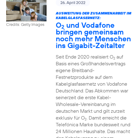
26. April 2022
AUSWEITUNG DER ZUSAMMENARBEIT IM
KABELGLASFASERNETZ:
O
und Vodafone
Credits: Getty Images
2
bringen gemeinsam
noch mehr Menschen
ins Gigabit-Zeitalter
Seit Ende 2020 realisiert O
auf
2
Basis eines Großhandelsvertrags
eigene Breitband-
Festnetzprodukte auf dem
Kabelglasfasernetz von Vodafone
Deutschland. Das Abkommen war
seinerzeit die erste Kabel-
Wholesale-Vereinbarung im
deutschen Markt und gilt zurzeit
exklusiv für O
. Damit erreicht die
2
Telefónica Marke bundesweit rund
24 Millionen Haushalte. Das macht