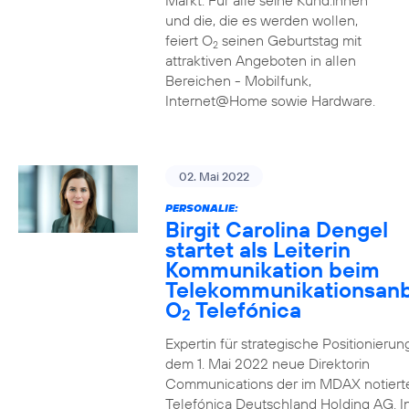
Markt. Für alle seine Kund:innen
und die, die es werden wollen,
feiert O
seinen Geburtstag mit
2
attraktiven Angeboten in allen
Bereichen - Mobilfunk,
Internet@Home sowie Hardware.
02. Mai 2022
PERSONALIE:
Birgit Carolina Dengel
startet als Leiterin
Kommunikation beim
Telekommunikationsanb
O
Telefónica
2
Expertin für strategische Positionierung 
dem 1. Mai 2022 neue Direktorin
Communications der im MDAX notiert
Telefónica Deutschland Holding AG. In