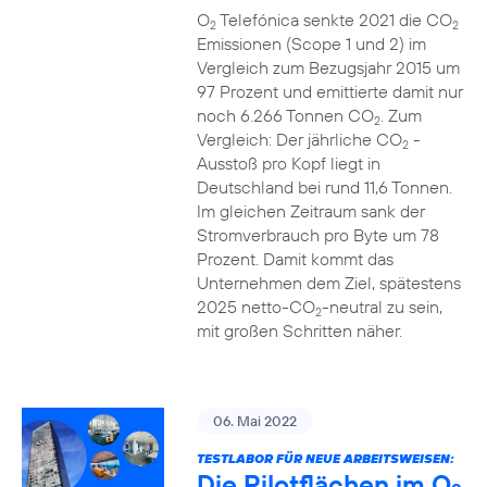
O
Telefónica senkte 2021 die CO
2
2
Emissionen (Scope 1 und 2) im
Vergleich zum Bezugsjahr 2015 um
97 Prozent und emittierte damit nur
noch 6.266 Tonnen CO
. Zum
2
Vergleich: Der jährliche CO
-
2
Ausstoß pro Kopf liegt in
Deutschland bei rund 11,6 Tonnen.
Im gleichen Zeitraum sank der
Stromverbrauch pro Byte um 78
Prozent. Damit kommt das
Unternehmen dem Ziel, spätestens
2025 netto-CO
-neutral zu sein,
2
mit großen Schritten näher.
06. Mai 2022
TESTLABOR FÜR NEUE ARBEITSWEISEN:
Die Pilotflächen im O