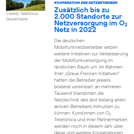
KOOPERATION DER NETZBETREIBER:
Zusätzlich bis zu
Credits: Telefónica
2.000 Standorte zur
Deutschland
Netzversorgung im O
2
Netz in 2022
Die deutschen
Mobilfunknetzbetreiber setzen
weitere Initiativen zur Verbesserung
der Mobilfunkversorgung im
ländlichen Raum um. Im Rahmen
ihrer „Graue Flecken Initiativen“
hatten die Betreiber jeweils
bilateral vereinbart, an mehreren
Tausend Standorten die
Netztechnik des dort bislang allein
aktiven Betreibers mitnutzen zu
können. Kund:innen von O
2
Telefónica und ihrer Partnermarken
werden noch in diesem Jahr über
diese und weitere Kooperationen