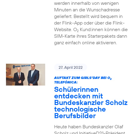
werden innerhalb von wenigen
Minuten an die Wunschadresse
geliefert. Bestellt wird bequem in
der Flink-App oder über die Flink-
Website. O
Kund:innen können die
2
SIM-Karte ihres Starterpakets dann
ganz einfach online aktivieren.
27. April 2022
AUFTAKT ZUM GIRLS’DAY BEI O
2
TELEFÓNICA:
Schülerinnen
entdecken mit
Bundeskanzler Scholz
technologische
Berufsbilder
Heute haben Bundeskanzler Olaf
Scholz und InitiativeD21-Präsident