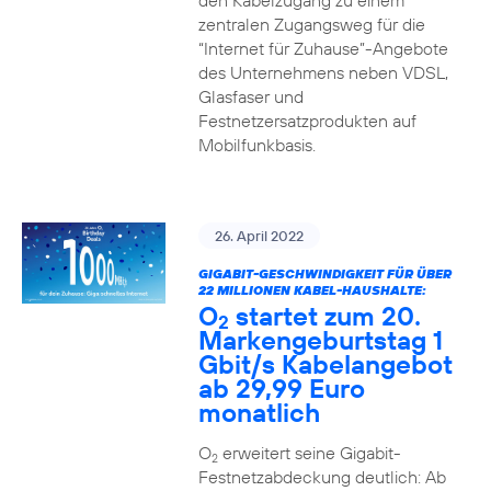
den Kabelzugang zu einem
zentralen Zugangsweg für die
“Internet für Zuhause”-Angebote
des Unternehmens neben VDSL,
Glasfaser und
Festnetzersatzprodukten auf
Mobilfunkbasis.
26. April 2022
GIGABIT-GESCHWINDIGKEIT FÜR ÜBER
22 MILLIONEN KABEL-HAUSHALTE:
O
startet zum 20.
2
Markengeburtstag 1
Gbit/s Kabelangebot
ab 29,99 Euro
monatlich
O
erweitert seine Gigabit-
2
Festnetzabdeckung deutlich: Ab