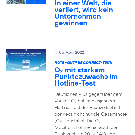
In einer Welt, die
verliert, wird kein
Unternehmen
gewinnen
06. April 2022
NOTE “GUT” IM CONNECT-TEST:
O
mit starkem
2
Punktezuwachs im
Hotline-Test
Deutliches Plus gegenüber dem
Vorjahr: O
hat im diesjährigen
2
Hotline-Test der Fachzeitschrift
connect nicht nur die Gesamtnote
„Gut“ bestätigt. Die O
2
Mobilfunkhotline hat auch die
Punktzahl um 20 auf 418 von