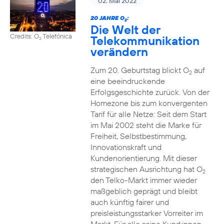
02. Mai 2022
20 JAHRE O
:
2
Die Welt der
Credits: O
Telefónica
Telekommunikation
2
verändern
Zum 20. Geburtstag blickt O
auf
2
eine beeindruckende
Erfolgsgeschichte zurück. Von der
Homezone bis zum konvergenten
Tarif für alle Netze: Seit dem Start
im Mai 2002 steht die Marke für
Freiheit, Selbstbestimmung,
Innovationskraft und
Kundenorientierung. Mit dieser
strategischen Ausrichtung hat O
2
den Telko-Markt immer wieder
maßgeblich geprägt und bleibt
auch künftig fairer und
preisleistungsstarker Vorreiter im