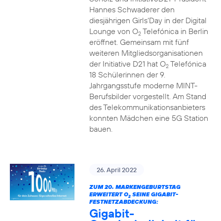
Hannes Schwaderer den
diesjährigen Girls‘Day in der Digital
Lounge von O
Telefónica in Berlin
2
eröffnet. Gemeinsam mit fünf
weiteren Mitgliedsorganisationen
der Initiative D21 hat O
Telefónica
2
18 Schülerinnen der 9.
Jahrgangsstufe moderne MINT-
Berufsbilder vorgestellt. Am Stand
des Telekommunikationsanbieters
konnten Mädchen eine 5G Station
bauen.
26. April 2022
ZUM 20. MARKENGEBURTSTAG
ERWEITERT O
SEINE GIGABIT-
2
FESTNETZABDECKUNG:
Gigabit-