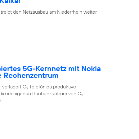
Kalkar
 treibt den Netzausbau am Niederrhein weiter
siertes 5G-Kernnetz mit Nokia
e Rechenzentrum
 verlagert O
Telefónica produktive
2
 die im eigenen Rechenzentrum von O
2
.