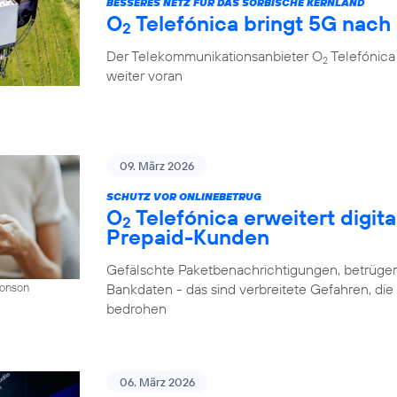
BESSERES NETZ FÜR DAS SORBISCHE KERNLAND
O
Telefónica bringt 5G nach
2
Der Telekommunikationsanbieter O
Telefónica
2
weiter voran
09. März 2026
SCHUTZ VOR ONLINEBETRUG
O
Telefónica erweitert digit
2
Prepaid-Kunden
Gefälschte Paketbenachrichtigungen, betrüger
Bankdaten - das sind verbreitete Gefahren, di
Donson
bedrohen
06. März 2026