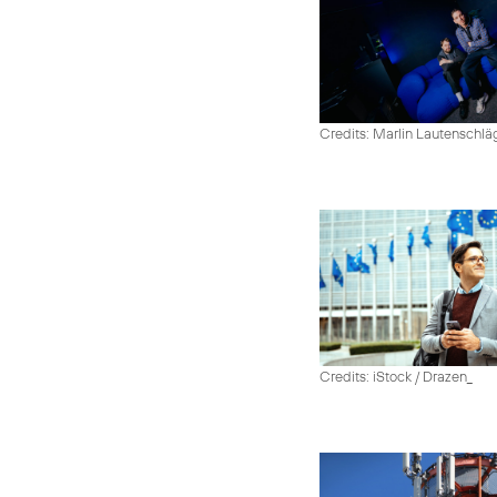
Credits: Marlin Lautenschlä
Credits: iStock / Drazen_