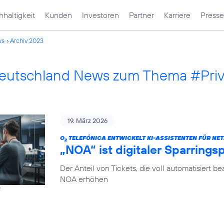
haltigkeit
Kunden
Investoren
Partner
Karriere
Presse
ws
Archiv 2023
Deutschland News zum Thema #Pri
19. März 2026
O
TELEFÓNICA ENTWICKELT KI-ASSISTENTEN FÜR NET
2
„NOA“ ist digitaler Sparrings
Der Anteil von Tickets, die voll automatisiert b
NOA erhöhen
f