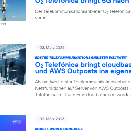
O
Telefónica bringt 5G nach 
2
Der Telekommunikationsanbieter O
Telefónica
2
voran
land
03. März 2026
ERSTER TELEKOMMUNIKATIONSANBIETER WELTWEIT
O
Telefónica bringt cloudba
2
und AWS Outposts ins eigen
Als weltweit erster Telekommunikationsanbieter
Netzfunktionen auf Server von AWS Outposts,
Telefónica im Raum Frankfurt betrieben werden
02. März 2026
MOBILE WORLD CONGRESS