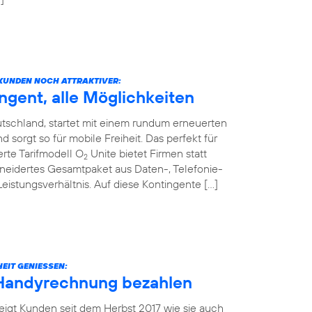
KUNDEN NOCH ATTRAKTIVER:
ngent, alle Möglichkeiten
tschland, startet mit einem rundum erneuerten
sorgt so für mobile Freiheit. Das perfekt für
rte Tarifmodell O
Unite bietet Firmen statt
2
neidertes Gesamtpaket aus Daten-, Telefonie-
stungsverhältnis. Auf diese Kontingente […]
EIT GENIESSEN:
 Handyrechnung bezahlen
eigt Kunden seit dem Herbst 2017 wie sie auch