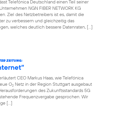
st Telefónica Deutschland einen Teil seiner
che Unternehmen NGN FIBER NETWORK KG
. Ziel des Netzbetreibers ist es, damit die
er zu verbessern und gleichzeitig das
gen, welches deutlich bessere Datenraten, […]
TER ZEITUNG:
nternet“
erläutert CEO Markus Haas, wie Telefónica
neue O
Netz in der Region Stuttgart ausgebaut
2
Herausforderungen des Zukunftsstandards 5G
nstehende Frequenzvergabe gesprochen. Wir
ige […]