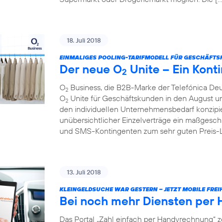
18. Juli 2018
EINMALIGES POOLING-TARIFMODELL FÜR GESCHÄFTS
Der neue O
Unite – Ein Konti
2
O
Business, die B2B-Marke der Telefónica Deu
2
O
Unite für Geschäftskunden in den August und 
2
den individuellen Unternehmensbedarf konzipie
unübersichtlicher Einzelverträge ein maßgesch
und SMS-Kontingenten zum sehr guten Preis-Lei
13. Juli 2018
KLEINGELDSUCHE WAR GESTERN – JETZT MOBILE FREIH
Bei noch mehr Diensten per
Das Portal „Zahl einfach per Handyrechnung“ z