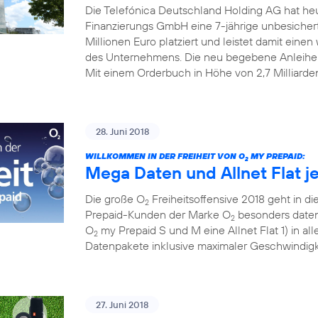
Die Telefónica Deutschland Holding AG hat he
Finanzierungs GmbH eine 7-jährige unbesiche
Millionen Euro platziert und leistet damit einen w
des Unternehmens. Die neu begebene Anleihe
Mit einem Orderbuch in Höhe von 2,7 Milliarde
28. Juni 2018
WILLKOMMEN IN DER FREIHEIT VON O
MY PREPAID:
2
Mega Daten und Allnet Flat j
Die große O
Freiheitsoffensive 2018 geht in die
2
Prepaid-Kunden der Marke O
besonders datens
2
O
my Prepaid S und M eine Allnet Flat 1) in al
2
Datenpakete inklusive maximaler Geschwindigke
27. Juni 2018