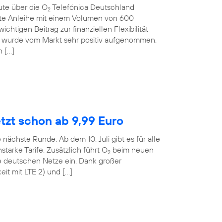
ute über die O
Telefónica Deutschland
2
rte Anleihe mit einem Volumen von 600
ichtigen Beitrag zur finanziellen Flexibilität
 wurde vom Markt sehr positiv aufgenommen.
n […]
etzt schon ab 9,99 Euro
 nächste Runde: Ab dem 10. Juli gibt es für alle
tarke Tarife. Zusätzlich führt O
beim neuen
2
le deutschen Netze ein. Dank großer
it mit LTE 2) und […]