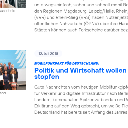
unterwegs einfach, sicher und schnell mobil B
den Regionen Magdeburg, Leipzig/Halle, Rhei
usschnitt
(VRR) und Rhein-Sieg (VRS) haben Nutzer jetzt
öffentlichen Nahverkehr (ÖPNV) über ihre Han
Städten können auch Parkscheine darüber bez
12. Juli 2018
MOBILFUNKPAKT FÜR DEUTSCHLAND:
Politik und Wirtschaft woll
stopfen
Gute Nachrichten vom heutigen Mobilfunkgipf
für Verkehr und digitale Infrastruktur nach Berl
land
Ländern, kommunalen Spitzenverbänden und Wi
Erklärung auf den Weg gebracht, um weiße Fle
Deutschland hat bereits seit Anfang des Jahres