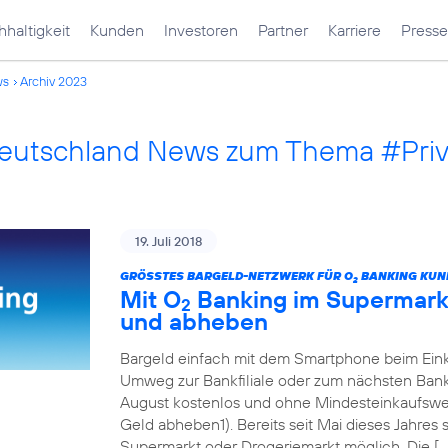
haltigkeit
Kunden
Investoren
Partner
Karriere
Presse
ws
Archiv 2023
Deutschland News zum Thema #Pri
19. Juli 2018
GRÖSSTES BARGELD-NETZWERK FÜR O
BANKING KUN
2
Mit O
Banking im Supermarkt
2
und abheben
Bargeld einfach mit dem Smartphone beim Eink
Umweg zur Bankfiliale oder zum nächsten Ban
August kostenlos und ohne Mindesteinkaufswert
Geld abheben1). Bereits seit Mai dieses Jahres
Supermarkt oder Drogeriemarkt möglich. Die […