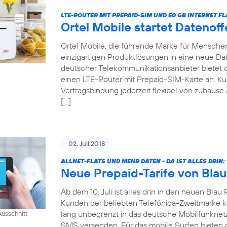
LTE-ROUTER MIT PREPAID-SIM UND 50 GB INTERNET FL
Ortel Mobile startet Datenof
Ortel Mobile, die führende Marke für Menschen 
einzigartigen Produktlösungen in eine neue Date
deutscher Telekommunikationsanbieter bietet
einen LTE-Router mit Prepaid-SIM-Karte an. 
Vertragsbindung jederzeit flexibel von zuhause 
[…]
02. Juli 2018
ALLNET-FLATS UND MEHR DATEN - DA IST ALLES DRIN:
Neue Prepaid-Tarife von Blau
Ab dem 10. Juli ist alles drin in den neuen Blau 
Kunden der beliebten Telefónica-Zweitmarke k
lang unbegrenzt in das deutsche Mobilfunknet
usschnitt
SMS versenden. Für das mobile Surfen bieten di