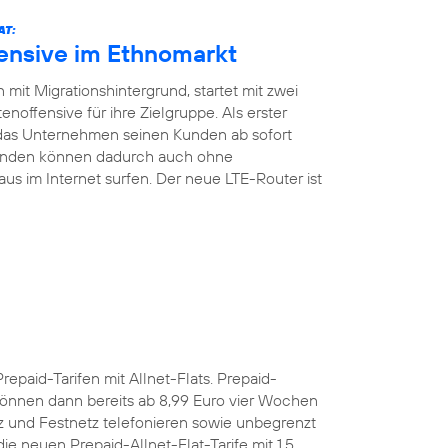
AT:
fensive im Ethnomarkt
mit Migrationshintergrund, startet mit zwei
noffensive für ihre Zielgruppe. Als erster
 das Unternehmen seinen Kunden ab sofort
Kunden können dadurch auch ohne
aus im Internet surfen. Der neue LTE-Router ist
Prepaid-Tarifen mit Allnet-Flats. Prepaid-
önnen dann bereits ab 8,99 Euro vier Wochen
z und Festnetz telefonieren sowie unbegrenzt
e neuen Prepaid-Allnet-Flat-Tarife mit 1,5