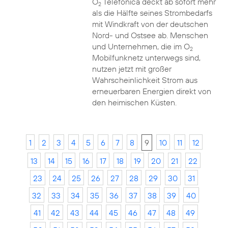
O
Telefónica deckt ab sofort mehr
2
als die Hälfte seines Strombedarfs
mit Windkraft von der deutschen
Nord- und Ostsee ab. Menschen
und Unternehmen, die im O
2
Mobilfunknetz unterwegs sind,
nutzen jetzt mit großer
Wahrscheinlichkeit Strom aus
erneuerbaren Energien direkt von
den heimischen Küsten.
1
2
3
4
5
6
7
8
9
10
11
12
13
14
15
16
17
18
19
20
21
22
23
24
25
26
27
28
29
30
31
32
33
34
35
36
37
38
39
40
41
42
43
44
45
46
47
48
49