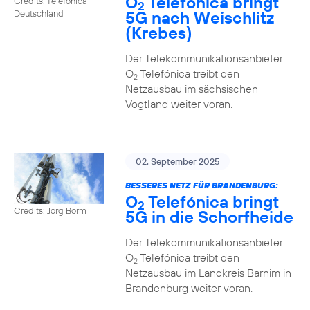
O
Telefónica bringt
Credits: Telefónica
2
5G nach Weischlitz
Deutschland
(Krebes)
Der Telekommunikationsanbieter
O
Telefónica treibt den
2
Netzausbau im sächsischen
Vogtland weiter voran.
02. September 2025
BESSERES NETZ FÜR BRANDENBURG:
O
Telefónica bringt
2
Credits: Jörg Borm
5G in die Schorfheide
Der Telekommunikationsanbieter
O
Telefónica treibt den
2
Netzausbau im Landkreis Barnim in
Brandenburg weiter voran.