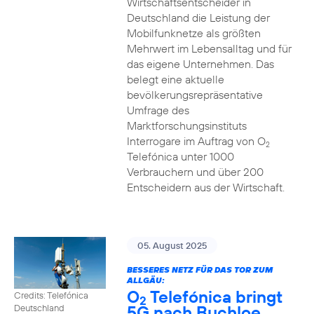
Wirtschaftsentscheider in
Deutschland die Leistung der
Mobilfunknetze als größten
Mehrwert im Lebensalltag und für
das eigene Unternehmen. Das
belegt eine aktuelle
bevölkerungsrepräsentative
Umfrage des
Marktforschungsinstituts
Interrogare im Auftrag von O
2
Telefónica unter 1000
Verbrauchern und über 200
Entscheidern aus der Wirtschaft.
05. August 2025
BESSERES NETZ FÜR DAS TOR ZUM
ALLGÄU:
O
Telefónica bringt
Credits: Telefónica
2
5G nach Buchloe
Deutschland