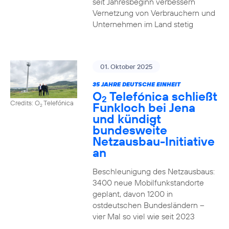
seit Jahresbeginn verbessern
Vernetzung von Verbrauchern und
Unternehmen im Land stetig
01. Oktober 2025
35 JAHRE DEUTSCHE EINHEIT
O
Telefónica schließt
2
Credits: O
Telefónica
Funkloch bei Jena
2
und kündigt
bundesweite
Netzausbau-Initiative
an
Beschleunigung des Netzausbaus:
3400 neue Mobilfunkstandorte
geplant, davon 1200 in
ostdeutschen Bundesländern –
vier Mal so viel wie seit 2023