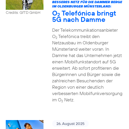
BESSERES NETZ FÜR DIE DAMMER BERGE
IM OLDENBURGER MÜNSTERLAND:
O
Telefónica bringt
Credits: GfTD GmbH
2
5G nach Damme
Der Telekommunikationsanbieter
O
Telefónica treibt den
2
Netzausbau im Oldenburger
Münsterland weiter voran. In
Damme hat das Unternehmen jetzt
einen Mobilfunkstandort auf 5G
erweitert. Ab sofort profitieren die
Bürgerinnen und Bürger sowie die
zahlreichen Besuchenden der
Region von einer deutlich
verbesserten Mobilfunkversorgung
im O
Netz.
2
26. August 2025