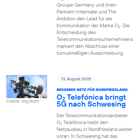
Groupe Germany und ihren
Partnern Intermate und The
Ambition den Lead für die
Kommunikation der Marke O
. Die
2
Entscheidung des
Telekommunikationsunternehmens
markiert den Abschluss einer
turnusmäßigen Ausschreibung.
13. August 2025
BESSERES NETZ FÜR NORDFRIESLAND:
O
Telefónica bringt
2
Credits: Jörg Borm
5G nach Schwesing
Der Telekommunikationsanbieter
O
Telefónica treibt den
2
Netzausbau in Nordfriesland weiter
voran. In Schwesing hat das