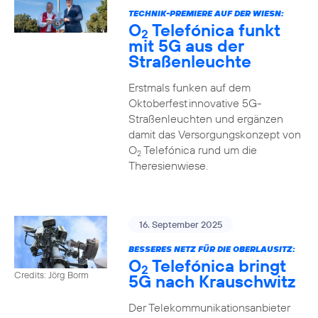
TECHNIK-PREMIERE AUF DER WIESN:
O
Telefónica funkt
2
mit 5G aus der
Straßenleuchte
Erstmals funken auf dem
Oktoberfest innovative 5G-
Straßenleuchten und ergänzen
damit das Versorgungskonzept von
O
Telefónica rund um die
2
Theresienwiese.
16. September 2025
BESSERES NETZ FÜR DIE OBERLAUSITZ:
O
Telefónica bringt
2
Credits: Jörg Borm
5G nach Krauschwitz
Der Telekommunikationsanbieter