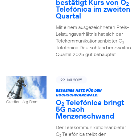
bestätigt Kurs von O
2
Telefónica im zweiten
Quartal
Mit einem ausgezeichneten Preis-
Leistungsverhältnis hat sich der
Telekommunikationsanbieter O
2
Telefónica Deutschland im zweiten
Quartal 2025 gut behauptet.
29. Juli 2025
BESSERES NETZ FÜR DEN
HOCHSCHWARZWALD:
O
Telefónica bringt
Credits: Jörg Borm
2
5G nach
Menzenschwand
Der Telekommunikationsanbieter
O
Telefónica treibt den
2