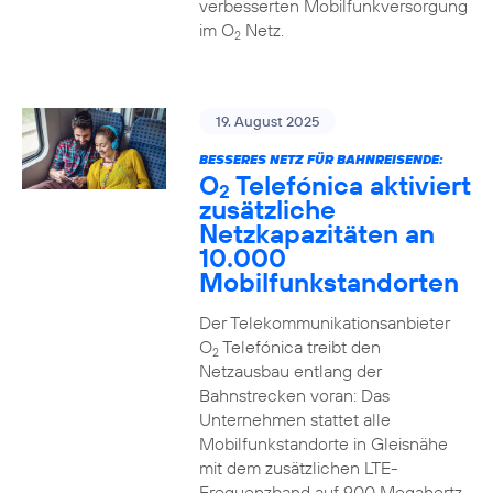
verbesserten Mobilfunkversorgung
im O
Netz.
2
19. August 2025
BESSERES NETZ FÜR BAHNREISENDE:
O
Telefónica aktiviert
2
zusätzliche
Netzkapazitäten an
10.000
Mobilfunkstandorten
Der Telekommunikationsanbieter
O
Telefónica treibt den
2
Netzausbau entlang der
Bahnstrecken voran: Das
Unternehmen stattet alle
Mobilfunkstandorte in Gleisnähe
mit dem zusätzlichen LTE-
Frequenzband auf 900 Megahertz