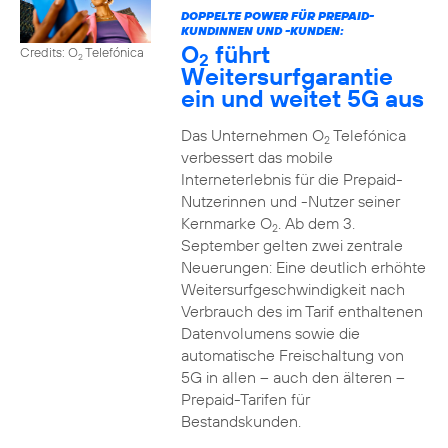
DOPPELTE POWER FÜR PREPAID-
KUNDINNEN UND -KUNDEN:
O
führt
Credits: O
Telefónica
2
2
Weitersurfgarantie
ein und weitet 5G aus
Das Unternehmen O
Telefónica
2
verbessert das mobile
Interneterlebnis für die Prepaid-
Nutzerinnen und -Nutzer seiner
Kernmarke O
. Ab dem 3.
2
September gelten zwei zentrale
Neuerungen: Eine deutlich erhöhte
Weitersurfgeschwindigkeit nach
Verbrauch des im Tarif enthaltenen
Datenvolumens sowie die
automatische Freischaltung von
5G in allen – auch den älteren –
Prepaid-Tarifen für
Bestandskunden.