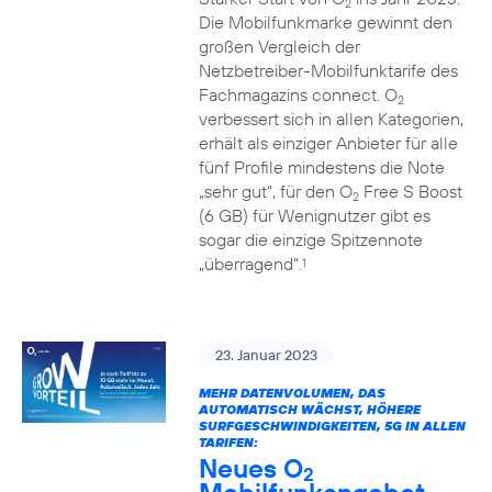
2
Die Mobilfunkmarke gewinnt den
großen Vergleich der
Netzbetreiber-Mobilfunktarife des
Fachmagazins connect. O
2
verbessert sich in allen Kategorien,
erhält als einziger Anbieter für alle
fünf Profile mindestens die Note
„sehr gut“, für den O
Free S Boost
2
(6 GB) für Wenignutzer gibt es
sogar die einzige Spitzennote
„überragend“.
1
23. Januar 2023
MEHR DATENVOLUMEN, DAS
AUTOMATISCH WÄCHST, HÖHERE
SURFGESCHWINDIGKEITEN, 5G IN ALLEN
TARIFEN:
Neues O
2