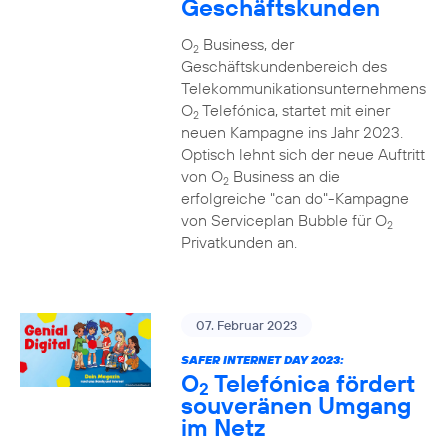
Geschäftskunden
O
Business, der
2
Geschäftskundenbereich des
Telekommunikationsunternehmens
O
Telefónica, startet mit einer
2
neuen Kampagne ins Jahr 2023.
Optisch lehnt sich der neue Auftritt
von O
Business an die
2
erfolgreiche "can do"-Kampagne
von Serviceplan Bubble für O
2
Privatkunden an.
07. Februar 2023
SAFER INTERNET DAY 2023:
O
Telefónica fördert
2
souveränen Umgang
im Netz