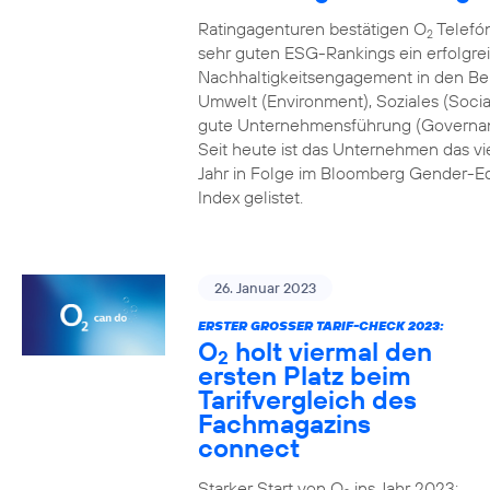
Ratingagenturen bestätigen O
Telefón
2
sehr guten ESG-Rankings ein erfolgre
Nachhaltigkeitsengagement in den Be
Umwelt (Environment), Soziales (Socia
gute Unternehmensführung (Governa
Seit heute ist das Unternehmen das vi
Jahr in Folge im Bloomberg Gender-Eq
Index gelistet.
26. Januar 2023
ERSTER GROSSER TARIF-CHECK 2023:
O
holt viermal den
2
ersten Platz beim
Tarifvergleich des
Fachmagazins
connect
Starker Start von O
ins Jahr 2023: