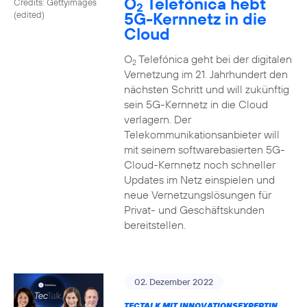
O
Telefónica hebt
Credits: Gettyimages
2
5G-Kernnetz in die
(edited)
Cloud
O
Telefónica geht bei der digitalen
2
Vernetzung im 21. Jahrhundert den
nächsten Schritt und will zukünftig
sein 5G-Kernnetz in die Cloud
verlagern. Der
Telekommunikationsanbieter will
mit seinem softwarebasierten 5G-
Cloud-Kernnetz noch schneller
Updates im Netz einspielen und
neue Vernetzungslösungen für
Privat- und Geschäftskunden
bereitstellen.
02. Dezember 2022
TECTALK MIT INNOVATIONSEXPERTIN