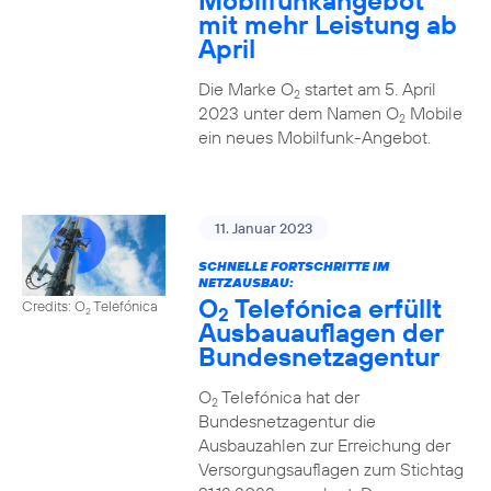
Mobilfunkangebot
mit mehr Leistung ab
April
Die Marke O
startet am 5. April
2
2023 unter dem Namen O
Mobile
2
ein neues Mobilfunk-Angebot.
11. Januar 2023
SCHNELLE FORTSCHRITTE IM
NETZAUSBAU:
O
Telefónica erfüllt
Credits: O
Telefónica
2
2
Ausbauauflagen der
Bundesnetzagentur
O
Telefónica hat der
2
Bundesnetzagentur die
Ausbauzahlen zur Erreichung der
Versorgungsauflagen zum Stichtag