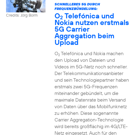
SCHNELLERES 5G DURCH
FREQUENZBÜNDELUNG:
O
Telefónica und
Credits: Jörg Borm
2
Nokia nutzen erstmals
5G Carrier
Aggregation beim
Upload
O
Telefónica und Nokia machen
2
den Upload von Dateien und
Videos im 5G-Netz noch schneller.
Der Telekommunikationsanbieter
und sein Technologiepartner haben
erstmals zwei 5G-Frequenzen
miteinander gebündelt, um die
maximale Datenrate beim Versand
von Daten über das Mobilfunknetz
zu erhöhen. Diese sogenannte
Carrier Aggregation-Technologie
wird bereits großflächig im 4G/LTE-
Netz eingesetzt. Auch für den