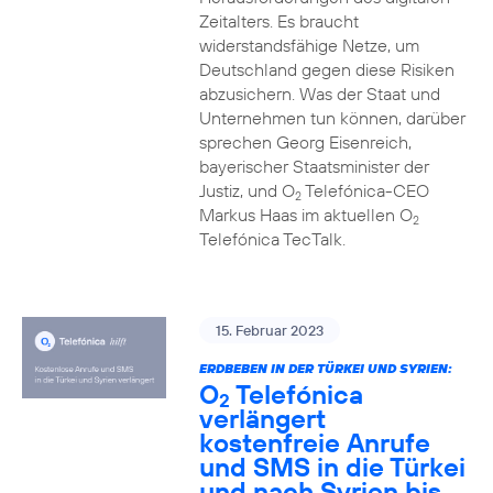
Zeitalters. Es braucht
widerstandsfähige Netze, um
Deutschland gegen diese Risiken
abzusichern. Was der Staat und
Unternehmen tun können, darüber
sprechen Georg Eisenreich,
bayerischer Staatsminister der
Justiz, und O
Telefónica-CEO
2
Markus Haas im aktuellen O
2
Telefónica TecTalk.
15. Februar 2023
ERDBEBEN IN DER TÜRKEI UND SYRIEN:
O
Telefónica
2
verlängert
kostenfreie Anrufe
und SMS in die Türkei
und nach Syrien bis