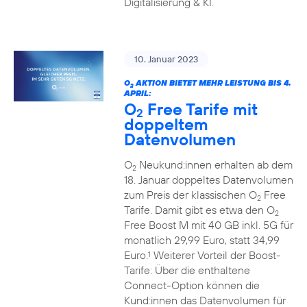
Digitalisierung & KI.
10. Januar 2023
O
AKTION BIETET MEHR LEISTUNG BIS 4.
2
APRIL:
O
Free Tarife mit
2
doppeltem
Datenvolumen
O
Neukund:innen erhalten ab dem
2
18. Januar doppeltes Datenvolumen
zum Preis der klassischen O
Free
2
Tarife. Damit gibt es etwa den O
2
Free Boost M mit 40 GB inkl. 5G für
monatlich 29,99 Euro, statt 34,99
Euro.
Weiterer Vorteil der Boost-
1
Tarife: Über die enthaltene
Connect-Option können die
Kund:innen das Datenvolumen für