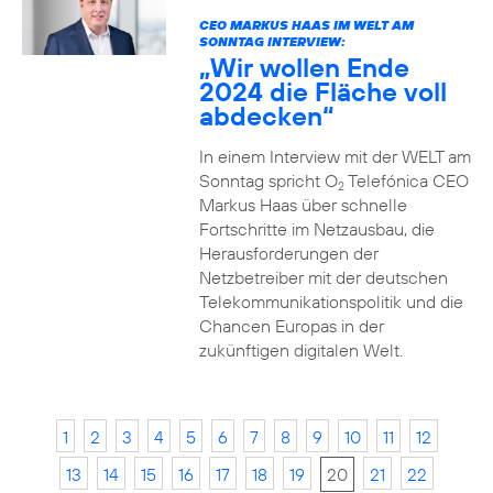
CEO MARKUS HAAS IM WELT AM
SONNTAG INTERVIEW:
„Wir wollen Ende
2024 die Fläche voll
abdecken“
In einem Interview mit der WELT am
Sonntag spricht O
Telefónica CEO
2
Markus Haas über schnelle
Fortschritte im Netzausbau, die
Herausforderungen der
Netzbetreiber mit der deutschen
Telekommunikationspolitik und die
Chancen Europas in der
zukünftigen digitalen Welt.
1
2
3
4
5
6
7
8
9
10
11
12
13
14
15
16
17
18
19
20
21
22