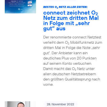
BESTES O
NETZ ALLER ZEITEN:
2
connect zeichnet O
2
Netz zum dritten Mal
in Folge mit „sehr
gut“ aus
Der renommierte connect Netztest
verleiht dem O
Mobilfunknetz zum
2
dritten Mal in Folge die Note „sehr
gut“. Der Anbieter kann ein
deutliches Plus von 20 Punkten
auf seinem Konto verbuchen.
Damit macht das O
Netz unter
2
allen deutschen Netzbetreibern
den größten Qualitätssprung nach
vorne.
28. November 2022