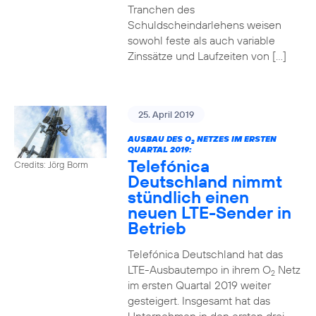
Tranchen des
Schuldscheindarlehens weisen
sowohl feste als auch variable
Zinssätze und Laufzeiten von […]
25. April 2019
AUSBAU DES O
NETZES IM ERSTEN
2
QUARTAL 2019:
Telefónica
Credits: Jörg Borm
Deutschland nimmt
stündlich einen
neuen LTE-Sender in
Betrieb
Telefónica Deutschland hat das
LTE-Ausbautempo in ihrem O
Netz
2
im ersten Quartal 2019 weiter
gesteigert. Insgesamt hat das