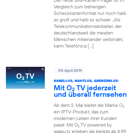
Der neue SIM-Karten-Träger ist im
Vergleich zum bisherigen
Scheckkartenformat nur noch halb
so groß und halb so schwer. „Als
Telekommunikationsanbieter, der
deutschlandweit die meisten
Menschen miteinander verbindet,
kann Telefónica […]
09. April 2019
KABELLOS, NAHTLOS, GRENZENLOS:
Mit O
TV jederzeit
2
und überall fernsehen
Ab dem 2. Mai bietet die Marke O
2
ein IPTV-Produkt, das zum
modernen Leben ihrer Kunden
passt: Mit O
TV powered by
2
waipu.tv erleben sie bereits ab 4,99