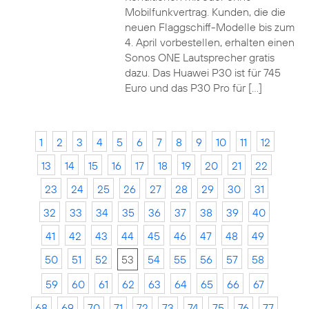
Mobilfunkvertrag. Kunden, die die
neuen Flaggschiff-Modelle bis zum
4. April vorbestellen, erhalten einen
Sonos ONE Lautsprecher gratis
dazu. Das Huawei P30 ist für 745
Euro und das P30 Pro für […]
1
2
3
4
5
6
7
8
9
10
11
12
13
14
15
16
17
18
19
20
21
22
23
24
25
26
27
28
29
30
31
32
33
34
35
36
37
38
39
40
41
42
43
44
45
46
47
48
49
50
51
52
53
54
55
56
57
58
59
60
61
62
63
64
65
66
67
68
69
70
71
72
73
74
75
76
77