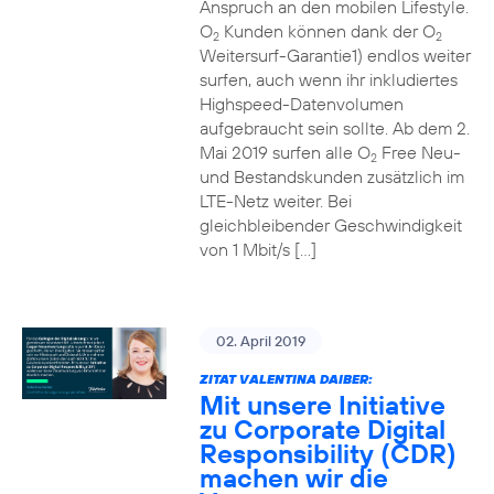
Anspruch an den mobilen Lifestyle.
O
Kunden können dank der O
2
2
Weitersurf-Garantie1) endlos weiter
surfen, auch wenn ihr inkludiertes
Highspeed-Datenvolumen
aufgebraucht sein sollte. Ab dem 2.
Mai 2019 surfen alle O
Free Neu-
2
und Bestandskunden zusätzlich im
LTE-Netz weiter. Bei
gleichbleibender Geschwindigkeit
von 1 Mbit/s […]
02. April 2019
ZITAT VALENTINA DAIBER:
Mit unsere Initiative
zu Corporate Digital
Responsibility (CDR)
machen wir die