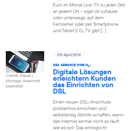
Euro im Monat Live-TV zu jeder Zeit
an jedem Ort – egal ob zuhause
oder unterwegs, auf dem
Fernseher oder per Smartphone
und Tablet.1) O
TV gibt […]
2
09. April 2019
DSL SERVICE VON O
:
2
Digitale Lösungen
Credits: Placeit
|
erleichtern Kunden
Montage, Ausschnitt
das Einrichten von
bearbeitet
DSL
Einen neuen DSL-Anschluss
problemlos einrichten und
selbständig Abhilfe schaffen, wenn
das Internet einmal nicht so läuft
wie es soll: Das ermöglicht