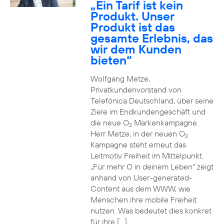
„Ein Tarif ist kein
Produkt. Unser
Produkt ist das
gesamte Erlebnis, das
wir dem Kunden
bieten“
Wolfgang Metze,
Privatkundenvorstand von
Telefónica Deutschland, über seine
Ziele im Endkundengeschäft und
die neue O
Markenkampagne.
2
Herr Metze, in der neuen O
2
Kampagne steht erneut das
Leitmotiv Freiheit im Mittelpunkt.
„Für mehr O in deinem Leben“ zeigt
anhand von User-generated-
Content aus dem WWW, wie
Menschen ihre mobile Freiheit
nutzen. Was bedeutet dies konkret
für ihre […]