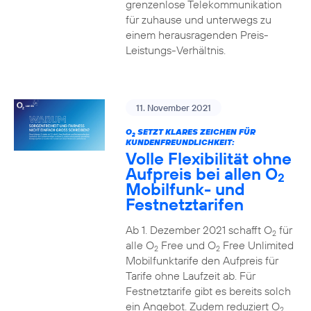
grenzenlose Telekommunikation
für zuhause und unterwegs zu
einem herausragenden Preis-
Leistungs-Verhältnis.
11. November 2021
O
SETZT KLARES ZEICHEN FÜR
2
KUNDENFREUNDLICHKEIT:
Volle Flexibilität ohne
Aufpreis bei allen O
2
Mobilfunk- und
Festnetztarifen
Ab 1. Dezember 2021 schafft O
für
2
alle O
Free und O
Free Unlimited
2
2
Mobilfunktarife den Aufpreis für
Tarife ohne Laufzeit ab. Für
Festnetztarife gibt es bereits solch
ein Angebot. Zudem reduziert O
2