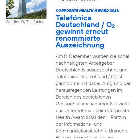
CORPORATE HEALTH AWARD 2021:
Telefónica
Credits: O
Telefónica
Deutschland / O
2
2
gewinnt erneut
renommierte
Auszeichnung
Am 8. Dezember wurden die sozial
nachhaltigsten Arbeitgeber
Deutschlands ausgezeichnet und
Telefónica Deutschland / O
ist
2
ganz vorne mit dabei. Aufgrund der
herausragenden Leistungen im
Bereich des betrieblichen
Gesundheitsmanagements erzielte
das Unternehmen beim Corporate
Health Award 2021 den 1. Platz in
der Informations- und
Kommunikationstechnik-Branche.
Beworben um Deutschlands