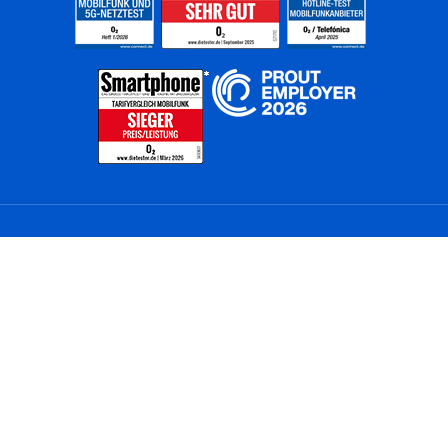
Home
Unternehmen
Netze
Nachhaltigkeit
Kunden
Investoren
Partner
Karriere
Presse
News
Privatkunden
Geschäftskunden
Worldwide