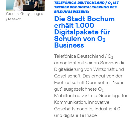
TELEFÓNICA DEUTSCHLAND / O
IST
2
TREIBER DER DIGITALISIERUNG DES
BILDUNGSWESENS:
Credits: Getty Images
Die Stadt Bochum
/ Maskot
erhält 1.000
Digitalpakete für
Schulen von O
2
Business
Telefónica Deutschland / O
2
ermöglicht mit seinen Services die
Digitalisierung von Wirtschaft und
Gesellschaft. Das erneut von der
Fachzeitschrift Connect mit “sehr
gut” ausgezeichnete O
2
Mobilfunknetz ist die Grundlage für
Kommunikation, innovative
Geschäftsmodelle, Industrie 4.0
und digitale Teilhabe.