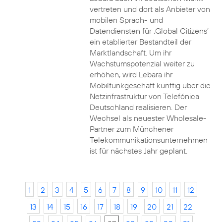
vertreten und dort als Anbieter von
mobilen Sprach- und
Datendiensten für ‚Global Citizens‘
ein etablierter Bestandteil der
Marktlandschaft. Um ihr
Wachstumspotenzial weiter zu
erhöhen, wird Lebara ihr
Mobilfunkgeschäft künftig über die
Netzinfrastruktur von Telefónica
Deutschland realisieren. Der
Wechsel als neuester Wholesale-
Partner zum Münchener
Telekommunikationsunternehmen
ist für nächstes Jahr geplant.
1
2
3
4
5
6
7
8
9
10
11
12
13
14
15
16
17
18
19
20
21
22