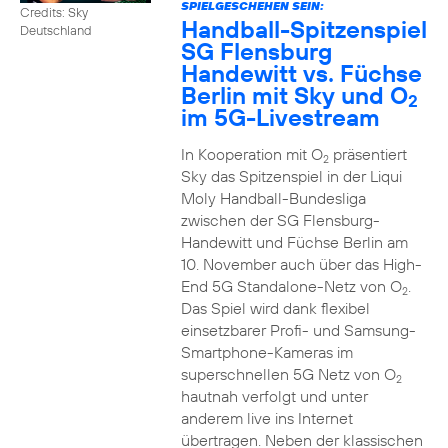
SPIELGESCHEHEN SEIN:
Credits: Sky
Handball-Spitzenspiel
Deutschland
SG Flensburg
Handewitt vs. Füchse
Berlin mit Sky und O
2
im 5G-Livestream
In Kooperation mit O
präsentiert
2
Sky das Spitzenspiel in der Liqui
Moly Handball-Bundesliga
zwischen der SG Flensburg-
Handewitt und Füchse Berlin am
10. November auch über das High-
End 5G Standalone-Netz von O
.
2
Das Spiel wird dank flexibel
einsetzbarer Profi- und Samsung-
Smartphone-Kameras im
superschnellen 5G Netz von O
2
hautnah verfolgt und unter
anderem live ins Internet
übertragen. Neben der klassischen