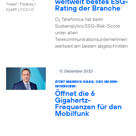
weltweit bestes ESG-
Tower": Pixabay /
Rating der Branche
fcja99
|
CC0 1.0
O
Telefónica hat beim
2
Sustainalytics ESG-Risk-Score
unter allen
Telekommunikationsunternehmen
weltweit am besten abgeschnitten.
11. Dezember 2023
ZITAT MARKUS HAAS, CEO IM DPA-
INTERVIEW:
Öffnet die 6
Gigahertz-
Frequenzen für den
Mobilfunk