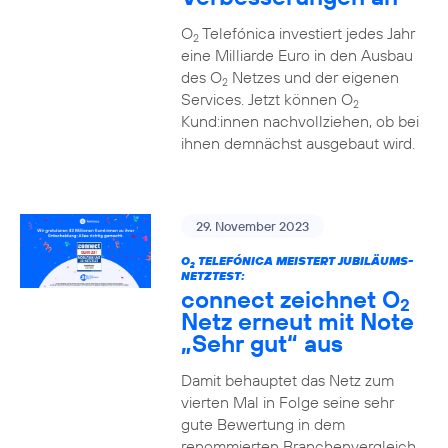
O
Telefónica investiert jedes Jahr
2
eine Milliarde Euro in den Ausbau
des O
Netzes und der eigenen
2
Services. Jetzt können O
2
Kund:innen nachvollziehen, ob bei
ihnen demnächst ausgebaut wird.
29. November 2023
O
TELEFÓNICA MEISTERT JUBILÄUMS-
2
NETZTEST:
connect zeichnet O
2
Netz erneut mit Note
„Sehr gut“ aus
Damit behauptet das Netz zum
vierten Mal in Folge seine sehr
gute Bewertung in dem
renommierten Branchenvergleich.