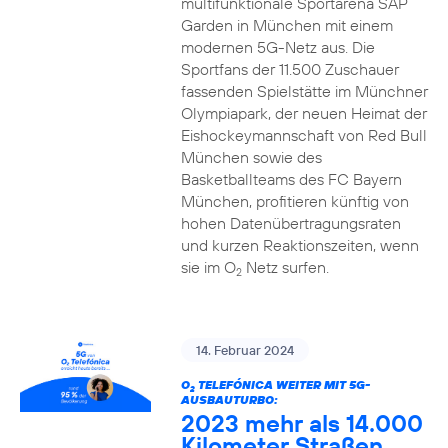
multifunktionale Sportarena SAP
Garden in München mit einem
modernen 5G-Netz aus. Die
Sportfans der 11.500 Zuschauer
fassenden Spielstätte im Münchner
Olympiapark, der neuen Heimat der
Eishockeymannschaft von Red Bull
München sowie des
Basketballteams des FC Bayern
München, profitieren künftig von
hohen Datenübertragungsraten
und kurzen Reaktionszeiten, wenn
sie im O
Netz surfen.
2
14. Februar 2024
O
TELEFÓNICA WEITER MIT 5G-
2
AUSBAUTURBO:
2023 mehr als 14.000
Kilometer Straßen