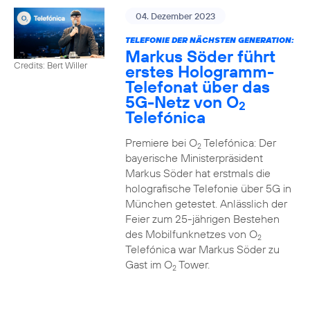
04. Dezember 2023
TELEFONIE DER NÄCHSTEN GENERATION:
Markus Söder führt
Credits: Bert Willer
erstes Hologramm-
Telefonat über das
5G-Netz von O
2
Telefónica
Premiere bei O
Telefónica: Der
2
bayerische Ministerpräsident
Markus Söder hat erstmals die
holografische Telefonie über 5G in
München getestet. Anlässlich der
Feier zum 25-jährigen Bestehen
des Mobilfunknetzes von O
2
Telefónica war Markus Söder zu
Gast im O
Tower.
2