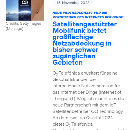
15. November 2023
NEUE PARTNERSCHAFT FÜR DIE
VERNETZUNG DES INTERNETS DER DINGE:
Satellitengestützter
Credits: Gettyimages
Mobilfunk bietet
(Montage)
großflächige
Netzabdeckung in
bisher schwer
zugänglichen
Gebieten
O
Telefónica erweitert für seine
2
Geschäftskunden die
internationale Netzversorgung für
das Internet der Dinge (Internet of
Things/IoT). Möglich macht dies die
neue Partnerschaft mit dem IoT-
Satellitenbetreiber OQ Technology.
Ab dem zweiten Quartal 2024
bietet O
Telefónica
2