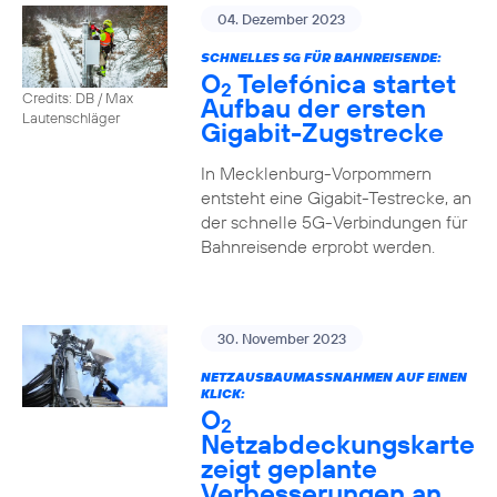
04. Dezember 2023
SCHNELLES 5G FÜR BAHNREISENDE:
O
Telefónica startet
2
Credits: DB / Max
Aufbau der ersten
Lautenschläger
Gigabit-Zugstrecke
In Mecklenburg-Vorpommern
entsteht eine Gigabit-Testrecke, an
der schnelle 5G-Verbindungen für
Bahnreisende erprobt werden.
30. November 2023
NETZAUSBAUMASSNAHMEN AUF EINEN K
LICK:
O
2
Netzabdeckungskarte
zeigt geplante
Verbesserungen an