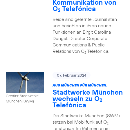
Kommunikation von
O
Telefónica
2
Beide sind gelernte Journalisten
und berichten in ihren neuen
Funktionen an Birgit Carolina
Dengel, Director Corporate
Communications & Public
Relations von O
Telefónica.
2
07. Februar 2024
AUS MÜNCHEN FÜR MÜNCHEN:
Stadtwerke München
Credits: Stadtwerke
wechseln zu O
2
München (SWM)
Telefónica
Die Stadtwerke München (SWM)
setzen bei Mobilfunk auf O
2
Telefónica. Im Rahmen einer