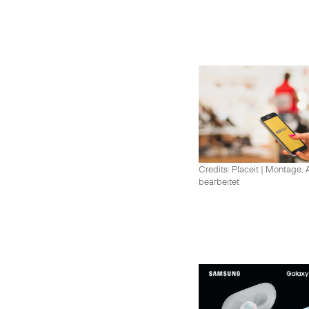
Credits: Placeit
|
Montage, A
bearbeitet