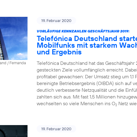
19. Februar 2020
VORLÄUFIGE KENNZAHLEN GESCHÄFTSJAHR 2019:
Telefónica Deutschland start
Mobilfunks mit starkem Wac
und Ergebnis
Telefónica Deutschland hat das Geschäftsjahr 
land / Fernanda
gesteckten Ziele vollumfänglich erreicht. Dab
profitabel gewachsen: Der Umsatz stieg um 1,1 P
bereinigte Betriebsergebnis (OIBDA) sich auf v
deutlich verbesserte Netzqualität und die Einfü
zahlten sich aus. Mit fast 1,5 Millionen hinz
wechselten so viele Menschen ins O
Netz wie
2
19. Februar 2020