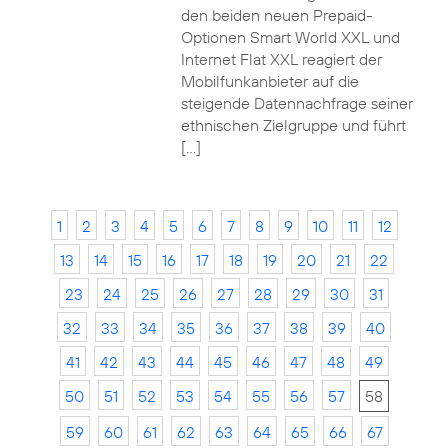
den beiden neuen Prepaid-
Optionen Smart World XXL und
Internet Flat XXL reagiert der
Mobilfunkanbieter auf die
steigende Datennachfrage seiner
ethnischen Zielgruppe und führt
[…]
1
2
3
4
5
6
7
8
9
10
11
12
13
14
15
16
17
18
19
20
21
22
23
24
25
26
27
28
29
30
31
32
33
34
35
36
37
38
39
40
41
42
43
44
45
46
47
48
49
50
51
52
53
54
55
56
57
58
59
60
61
62
63
64
65
66
67