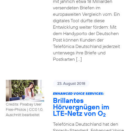
mit jährlich etwa 18 Milliarden
versendeten Briefen im
europaweiten Vergleich vorn. Ein
digitales Tool dürfte diese
Entwicklung weiter fördern: Mit
dem Handyporto der Deutschen
Post können Kunden der
Telefónica Deutschland jederzeit
unterwegs ihre Briefe und
Postkarten […]
23. August 2018
ENHANCED VOICE SERVICES:
Brillantes
Credits: Pixabay User
Hörvergnügen im
Free-Photos
|
CC0 1.0,
LTE-Netz von O
2
Auschnitt bearbeitet
Telefónica Deutschland hat den
Sprach-Standard „Enhanced Voice