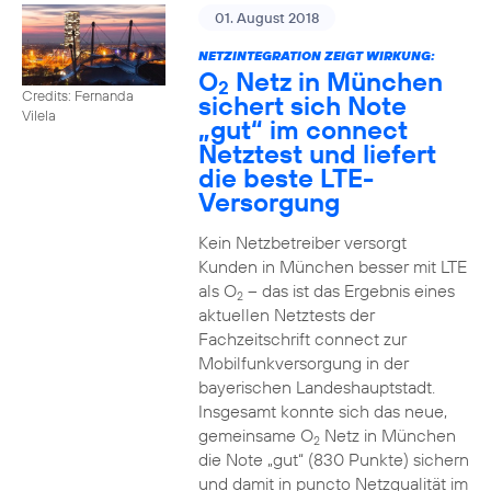
01. August 2018
NETZINTEGRATION ZEIGT WIRKUNG:
O
Netz in München
2
Credits: Fernanda
sichert sich Note
Vilela
„gut“ im connect
Netztest und liefert
die beste LTE-
Versorgung
Kein Netzbetreiber versorgt
Kunden in München besser mit LTE
als O
– das ist das Ergebnis eines
2
aktuellen Netztests der
Fachzeitschrift connect zur
Mobilfunkversorgung in der
bayerischen Landeshauptstadt.
Insgesamt konnte sich das neue,
gemeinsame O
Netz in München
2
die Note „gut“ (830 Punkte) sichern
und damit in puncto Netzqualität im