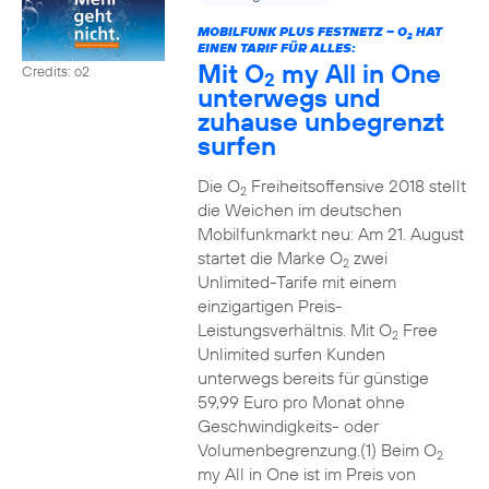
MOBILFUNK PLUS FESTNETZ – O
HAT
2
EINEN TARIF FÜR ALLES:
Mit O
my All in One
Credits: o2
2
unterwegs und
zuhause unbegrenzt
surfen
Die O
Freiheitsoffensive 2018 stellt
2
die Weichen im deutschen
Mobilfunkmarkt neu: Am 21. August
startet die Marke O
zwei
2
Unlimited-Tarife mit einem
einzigartigen Preis-
Leistungsverhältnis. Mit O
Free
2
Unlimited surfen Kunden
unterwegs bereits für günstige
59,99 Euro pro Monat ohne
Geschwindigkeits- oder
Volumenbegrenzung.(1) Beim O
2
my All in One ist im Preis von