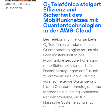
O
Telefónica steigert
Credits: Telefónica
2
Effizienz und
Deutschland
Sicherheit des
Mobilfunknetzes mit
Quantentechnologien
in der AWS-Cloud
Der Telekommunikationsanbieter
O
Telefónica wendet erstmals
2
Quantentechnologien an, um die
Leistungsfähigkeit seines
Mobilfunknetzes zu erhöhen und
neue Sicherheitsstandards für
Datenübertragungen der Zukunft
zu erproben. Im Hinblick auf die
voranschreitende Digitalisierung
bieten Quantentechnologien neue
Methoden zur Lösung komplexer
Rechenprobleme, die für
klassische Systeme schwer zu