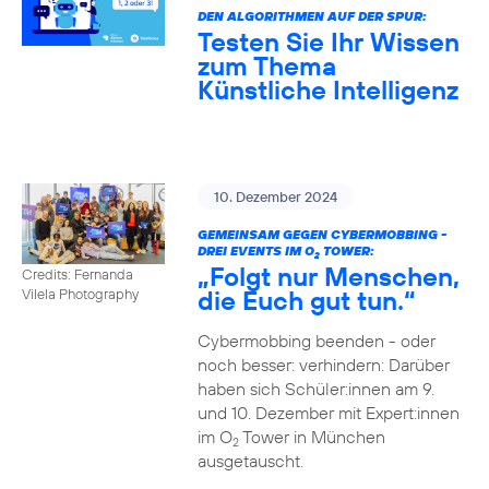
DEN ALGORITHMEN AUF DER SPUR:
Testen Sie Ihr Wissen
zum Thema
Künstliche Intelligenz
10. Dezember 2024
GEMEINSAM GEGEN CYBERMOBBING -
DREI EVENTS IM O
TOWER:
2
„Folgt nur Menschen,
Credits: Fernanda
die Euch gut tun.“
Vilela Photography
Cybermobbing beenden - oder
noch besser: verhindern: Darüber
haben sich Schüler:innen am 9.
und 10. Dezember mit Expert:innen
im O
Tower in München
2
ausgetauscht.