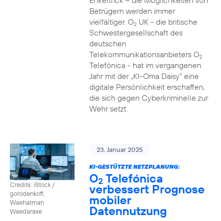
Enkeltrick – die Möglichkeiten von
Betrügern werden immer
vielfältiger. O
UK - die britische
2
Schwestergesellschaft des
deutschen
Telekommunikationsanbieters O
2
Telefónica - hat im vergangenen
Jahr mit der „KI-Oma Daisy“ eine
digitale Persönlichkeit erschaffen,
die sich gegen Cyberkriminelle zur
Wehr setzt.
23. Januar 2025
KI-GESTÜTZTE NETZPLANUNG:
O
Telefónica
2
Credits: iStock /
verbessert Prognose
gorodenkoff,
mobiler
Waehatman
Datennutzung
Waedarase