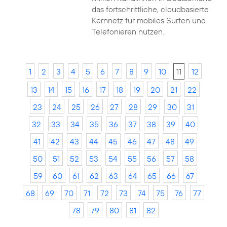
das fortschrittliche, cloudbasierte
Kernnetz für mobiles Surfen und
Telefonieren nutzen.
1
2
3
4
5
6
7
8
9
10
11
12
13
14
15
16
17
18
19
20
21
22
23
24
25
26
27
28
29
30
31
32
33
34
35
36
37
38
39
40
41
42
43
44
45
46
47
48
49
50
51
52
53
54
55
56
57
58
59
60
61
62
63
64
65
66
67
68
69
70
71
72
73
74
75
76
77
78
79
80
81
82