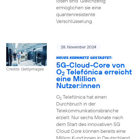
lösen sind. Gleichzeitig
ermöglichen sie eine
quantenresistente
Verschlüsselung.
28. November 2024
NEUES KERNNETZ GESTARTET:
5G-Cloud-Core von
Credits: Gettyimages
O
Telefónica erreicht
2
eine Million
Nutzer:innen
O
Telefónica hat einen
2
Durchbruch in der
Telekommunikationsbranche
erzielt: Nur sechs Monate nach
dem Start des innovativen 5G
Cloud Core können bereits eine
Million Kund:innen in Deutschland