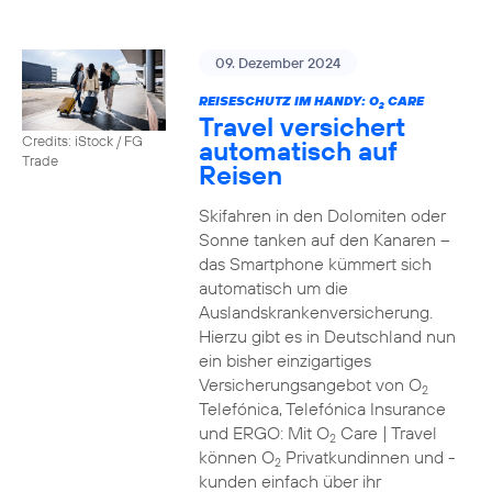
09. Dezember 2024
REISESCHUTZ IM HANDY: O
CARE
2
Travel versichert
Credits: iStock / FG
automatisch auf
Trade
Reisen
Skifahren in den Dolomiten oder
Sonne tanken auf den Kanaren –
das Smartphone kümmert sich
automatisch um die
Auslandskrankenversicherung.
Hierzu gibt es in Deutschland nun
ein bisher einzigartiges
Versicherungsangebot von O
2
Telefónica, Telefónica Insurance
und ERGO: Mit O
Care | Travel
2
können O
Privatkundinnen und -
2
kunden einfach über ihr