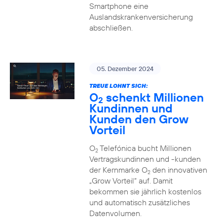
Smartphone eine
Auslandskrankenversicherung
abschließen.
05. Dezember 2024
TREUE LOHNT SICH:
O
schenkt Millionen
2
Kundinnen und
Kunden den Grow
Vorteil
O
Telefónica bucht Millionen
2
Vertragskundinnen und -kunden
der Kernmarke O
den innovativen
2
„Grow Vorteil“ auf. Damit
bekommen sie jährlich kostenlos
und automatisch zusätzliches
Datenvolumen.