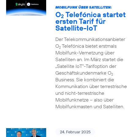
MOBILFUNK ÜBER SATELLITEN:
O
Telefónica startet
2
ersten Tarif für
Satellite-IoT
Der Telekommunikationsanbieter
O
Telefónica bietet erstmals
2
Mobilfunk-Vernetzung über
Satelliten an. Im März startet die
„Satellite IoT”-Tarifoption der
Geschäftskundenmarke O
2
Business. Sie kombiniert die
Kommunikation über terrestrische
und nicht-terrestrische
Mobilfunknetze – also über
Mobilfunkmasten und Satelliten.
24. Februar 2025