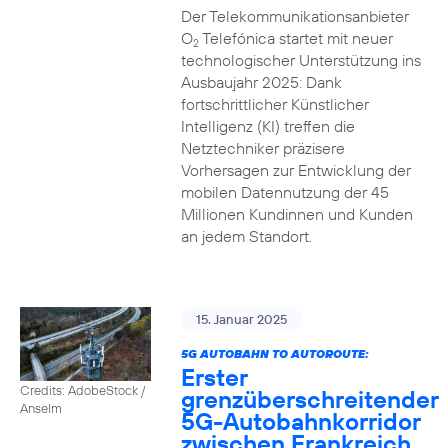
Der Telekommunikationsanbieter
O
Telefónica startet mit neuer
2
technologischer Unterstützung ins
Ausbaujahr 2025: Dank
fortschrittlicher Künstlicher
Intelligenz (KI) treffen die
Netztechniker präzisere
Vorhersagen zur Entwicklung der
mobilen Datennutzung der 45
Millionen Kundinnen und Kunden
an jedem Standort.
15. Januar 2025
5G AUTOBAHN TO AUTOROUTE:
Erster
Credits: AdobeStock /
grenzüberschreitender
Anselm
5G-Autobahnkorridor
zwischen Frankreich