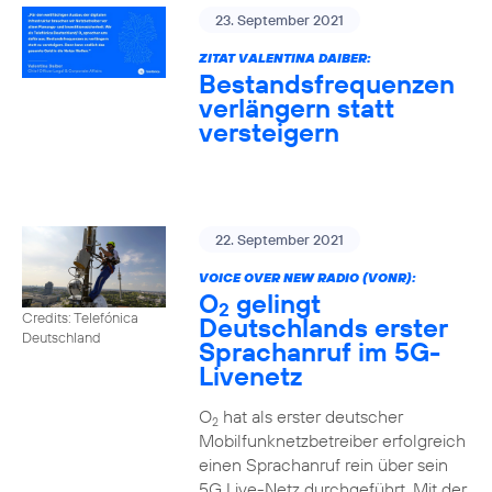
23. September 2021
ZITAT VALENTINA DAIBER:
Bestandsfrequenzen
verlängern statt
versteigern
22. September 2021
VOICE OVER NEW RADIO (VONR):
O
gelingt
2
Credits: Telefónica
Deutschlands erster
Deutschland
Sprachanruf im 5G-
Livenetz
O
hat als erster deutscher
2
Mobilfunknetzbetreiber erfolgreich
einen Sprachanruf rein über sein
5G Live-Netz durchgeführt. Mit der