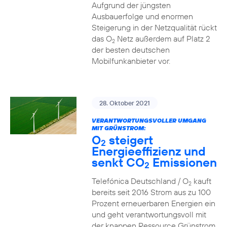
Aufgrund der jüngsten
Ausbauerfolge und enormen
Steigerung in der Netzqualität rückt
das O
Netz außerdem auf Platz 2
2
der besten deutschen
Mobilfunkanbieter vor.
28. Oktober 2021
VERANTWORTUNGSVOLLER UMGANG
MIT GRÜNSTROM:
O
steigert
2
Energieeffizienz und
senkt CO
Emissionen
2
Telefónica Deutschland / O
kauft
2
bereits seit 2016 Strom aus zu 100
Prozent erneuerbaren Energien ein
und geht verantwortungsvoll mit
der knappen Ressource Grünstrom