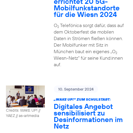
errichtet 20 5G-
Mobilfunkstandorte
für die Wiesn 2024
O
Telefónica sorgt dafür, dass auf
2
dem Oktoberfest die mobilen
Daten in Strömen fließen können.
Der Mobilfunker mit Sitz in
München baut ein eigenes „O
2
Wiesn-Netz“ für seine Kund:innen
auf.
10. September 2024
„WAKE UP!“ ZUM SCHULSTART:
Digitales Angebot
Credits: WAKE UP! //
sensibilisiert zu
YAEZ // as-artmedia
Desinformationen im
Netz