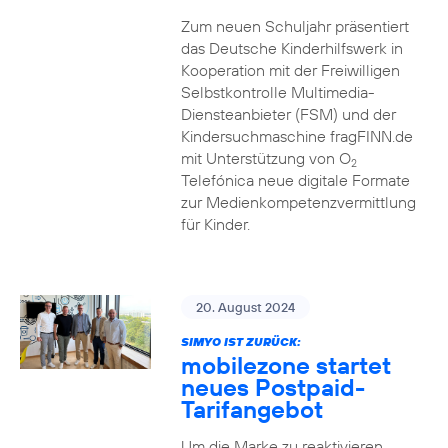
Zum neuen Schuljahr präsentiert
das Deutsche Kinderhilfswerk in
Kooperation mit der Freiwilligen
Selbstkontrolle Multimedia-
Diensteanbieter (FSM) und der
Kindersuchmaschine fragFINN.de
mit Unterstützung von O
2
Telefónica neue digitale Formate
zur Medienkompetenzvermittlung
für Kinder.
20. August 2024
SIMYO IST ZURÜCK:
mobilezone startet
neues Postpaid-
Tarifangebot
Um die Marke zu reaktivieren,