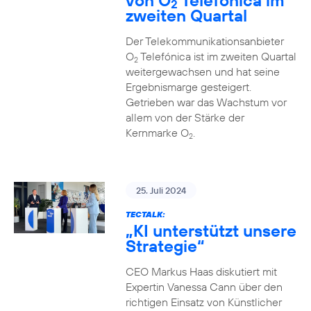
von O
Telefónica im
2
zweiten Quartal
Der Telekommunikationsanbieter
O
Telefónica ist im zweiten Quartal
2
weitergewachsen und hat seine
Ergebnismarge gesteigert.
Getrieben war das Wachstum vor
allem von der Stärke der
Kernmarke O
.
2
25. Juli 2024
TECTALK:
„KI unterstützt unsere
Strategie“
CEO Markus Haas diskutiert mit
Expertin Vanessa Cann über den
richtigen Einsatz von Künstlicher