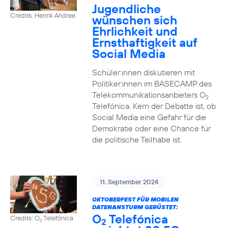
Jugendliche
Credits: Henrik Andree
wünschen sich
Ehrlichkeit und
Ernsthaftigkeit auf
Social Media
Schüler:innen diskutieren mit
Politiker:innen im BASECAMP des
Telekommunikationsanbieters O
2
Telefónica. Kern der Debatte ist, ob
Social Media eine Gefahr für die
Demokratie oder eine Chance für
die politische Teilhabe ist.
11. September 2024
OKTOBERFEST FÜR MOBILEN
DATENANSTURM GERÜSTET:
O
Telefónica
Credits: O
Telefónica
2
2