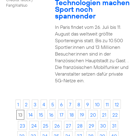
Technologien machen
FangXiaNuo
Sport noch
spannender
In Paris findet vom 26. Juli bis 11.
August das weltweit größte
Sportereignis statt. Bis zu 10.500
Sportler:innen und 13 Millionen
Besucher:innen sind in der
französischen Hauptstadt zu Gast. .
Die französischen Mobilfunker und
Veranstalter setzen dafür private
5G-Netze ein.
1
2
3
4
5
6
7
8
9
10
11
12
13
14
15
16
17
18
19
20
21
22
23
24
25
26
27
28
29
30
31