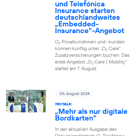
und Telefónica
Insurance starten
deutschlandweites
„Embedded-
Insurance“-Angebot
O
Privatkundinnen und -kunden
2
können künftig unter „O
Care“
2
Zusatzversicherungen buchen. Das
erste Angebot „O
Care | Mobility“
2
startet am 7. August.
05. August 2024
TECTALK:
„Mehr als nur digitale
Bordkarten“
In der aktuellen Ausgabe des
Diskussionsformats O
Telefónica