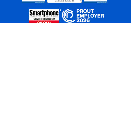
Home
Unternehmen
Netze
Nachhaltigkeit
Kunden
Investoren
Partner
Karriere
Presse
News
Privatkunden
Geschäftskunden
Worldwide
BASECAMP
AGB
Kontakt
ElektroG / BattG
Datenschutz