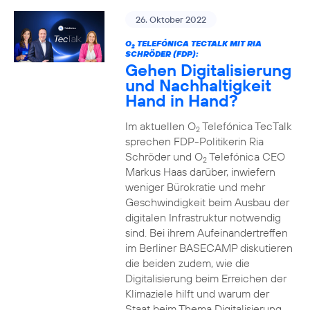
26. Oktober 2022
O
TELEFÓNICA TECTALK MIT RIA
2
SCHRÖDER (FDP):
Gehen Digitalisierung
und Nachhaltigkeit
Hand in Hand?
Im aktuellen O
Telefónica TecTalk
2
sprechen FDP-Politikerin Ria
Schröder und O
Telefónica CEO
2
Markus Haas darüber, inwiefern
weniger Bürokratie und mehr
Geschwindigkeit beim Ausbau der
digitalen Infrastruktur notwendig
sind. Bei ihrem Aufeinandertreffen
im Berliner BASECAMP diskutieren
die beiden zudem, wie die
Digitalisierung beim Erreichen der
Klimaziele hilft und warum der
Staat beim Thema Digitalisierung