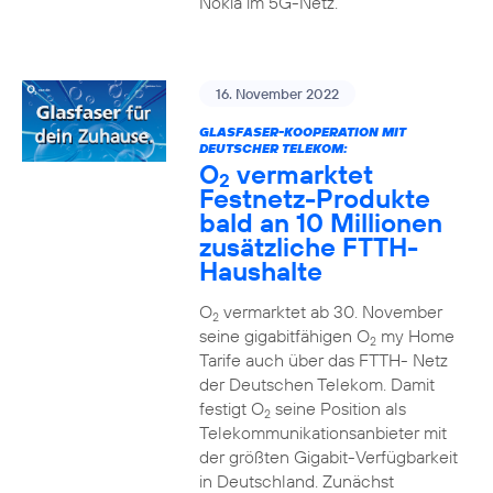
Nokia im 5G-Netz.
16. November 2022
GLASFASER-KOOPERATION MIT
DEUTSCHER TELEKOM:
O
vermarktet
2
Festnetz-Produkte
bald an 10 Millionen
zusätzliche FTTH-
Haushalte
O
vermarktet ab 30. November
2
seine gigabitfähigen O
my Home
2
Tarife auch über das FTTH- Netz
der Deutschen Telekom. Damit
festigt O
seine Position als
2
Telekommunikationsanbieter mit
der größten Gigabit-Verfügbarkeit
in Deutschland. Zunächst