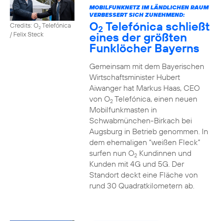
MOBILFUNKNETZ IM LÄNDLICHEN RAUM
VERBESSERT SICH ZUNEHMEND:
O
Telefónica schließt
Credits: O
Telefónica
2
2
eines der größten
/ Felix Steck
Funklöcher Bayerns
Gemeinsam mit dem Bayerischen
Wirtschaftsminister Hubert
Aiwanger hat Markus Haas, CEO
von O
Telefónica, einen neuen
2
Mobilfunkmasten in
Schwabmünchen-Birkach bei
Augsburg in Betrieb genommen. In
dem ehemaligen “weißen Fleck”
surfen nun O
Kundinnen und
2
Kunden mit 4G und 5G. Der
Standort deckt eine Fläche von
rund 30 Quadratkilometern ab.