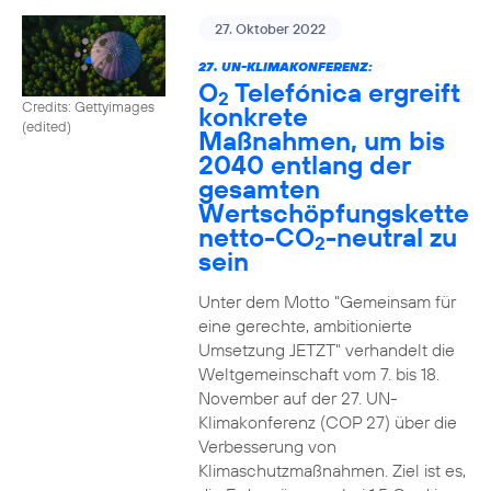
27. Oktober 2022
27. UN-KLIMAKONFERENZ:
O
Telefónica ergreift
2
Credits: Gettyimages
konkrete
(edited)
Maßnahmen, um bis
2040 entlang der
gesamten
Wertschöpfungskette
netto-CO
-neutral zu
2
sein
Unter dem Motto "Gemeinsam für
eine gerechte, ambitionierte
Umsetzung JETZT" verhandelt die
Weltgemeinschaft vom 7. bis 18.
November auf der 27. UN-
Klimakonferenz (COP 27) über die
Verbesserung von
Klimaschutzmaßnahmen. Ziel ist es,