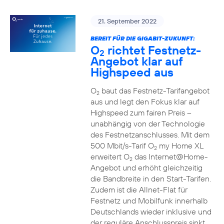
21. September 2022
BEREIT FÜR DIE GIGABIT-ZUKUNFT:
O
richtet Festnetz-
2
Angebot klar auf
Highspeed aus
O
baut das Festnetz-Tarifangebot
2
aus und legt den Fokus klar auf
Highspeed zum fairen Preis –
unabhängig von der Technologie
des Festnetzanschlusses. Mit dem
500 Mbit/s-Tarif O
my Home XL
2
erweitert O
das Internet@Home-
2
Angebot und erhöht gleichzeitig
die Bandbreite in den Start-Tarifen.
Zudem ist die Allnet-Flat für
Festnetz und Mobilfunk innerhalb
Deutschlands wieder inklusive und
der reguläre Anschlusspreis sinkt.