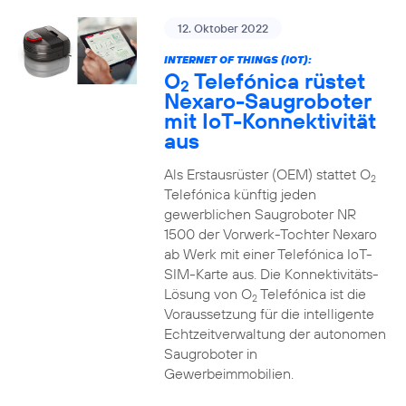
12. Oktober 2022
INTERNET OF THINGS (IOT):
O
Telefónica rüstet
2
Nexaro-Saugroboter
mit IoT-Konnektivität
aus
Als Erstausrüster (OEM) stattet O
2
Telefónica künftig jeden
gewerblichen Saugroboter NR
1500 der Vorwerk-Tochter Nexaro
ab Werk mit einer Telefónica IoT-
SIM-Karte aus. Die Konnektivitäts-
Lösung von O
Telefónica ist die
2
Voraussetzung für die intelligente
Echtzeitverwaltung der autonomen
Saugroboter in
Gewerbeimmobilien.