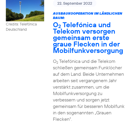
22. September 2022
AUSBAUKOOPERATION IM LÄNDLICHEN
RAUM:
O
Telefónica und
Credits: Telefónica
2
Telekom versorgen
Deutschland
gemeinsam erste
graue Flecken in der
Mobilfunkversorgung
O
Telefónica und die Telekom
2
schließen gemeinsam Funklöcher
auf dem Land. Beide Unternehmen
arbeiten seit vergangenem Jahr
verstärkt zusammen, um die
Mobilfunkversorgung zu
verbessern und sorgen jetzt
gemeinsam für besseren Mobilfunk
in den sogenannten „Grauen
Flecken“.