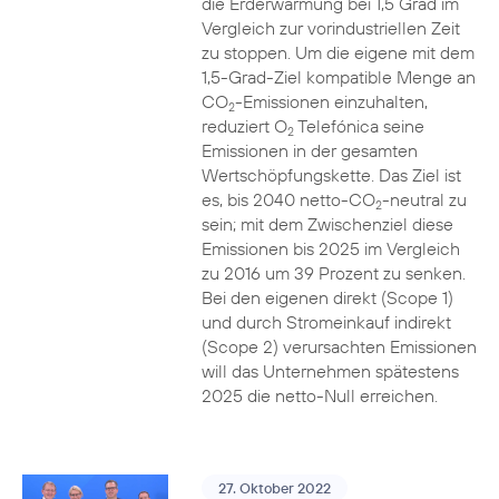
die Erderwärmung bei 1,5 Grad im
Vergleich zur vorindustriellen Zeit
zu stoppen. Um die eigene mit dem
1,5-Grad-Ziel kompatible Menge an
CO
-Emissionen einzuhalten,
2
reduziert O
Telefónica seine
2
Emissionen in der gesamten
Wertschöpfungskette. Das Ziel ist
es, bis 2040 netto-CO
-neutral zu
2
sein; mit dem Zwischenziel diese
Emissionen bis 2025 im Vergleich
zu 2016 um 39 Prozent zu senken.
Bei den eigenen direkt (Scope 1)
und durch Stromeinkauf indirekt
(Scope 2) verursachten Emissionen
will das Unternehmen spätestens
2025 die netto-Null erreichen.
27. Oktober 2022