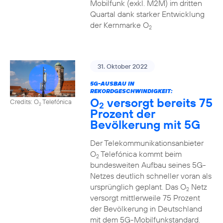
Mobilfunk (exkl. M2M) im dritten
Quartal dank starker Entwicklung
der Kernmarke O
2
31. Oktober 2022
5G-AUSBAU IN
REKORDGESCHWINDIGKEIT:
O
versorgt bereits 75
Credits: O
Telefónica
2
2
Prozent der
Bevölkerung mit 5G
Der Telekommunikationsanbieter
O
Telefónica kommt beim
2
bundesweiten Aufbau seines 5G-
Netzes deutlich schneller voran als
ursprünglich geplant. Das O
Netz
2
versorgt mittlerweile 75 Prozent
der Bevölkerung in Deutschland
mit dem 5G-Mobilfunkstandard.