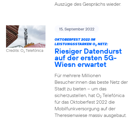
Auszüge des Gesprächs wieder.
15. September 2022
OKTOBERFEST 2022 IM
LEISTUNGSSTARKEN O
NETZ:
2
Riesiger Datendurst
Credits: O
Telefónica
2
auf der ersten 5G-
Wiesn erwartet
Für mehrere Millionen
Besucher:innen das beste Netz der
Stadt zu bieten – um das
sicherzustellen, hat O
Telefónica
2
für das Oktoberfest 2022 die
Mobilfunkversorgung auf der
Theresienwiese massiv ausgebaut.