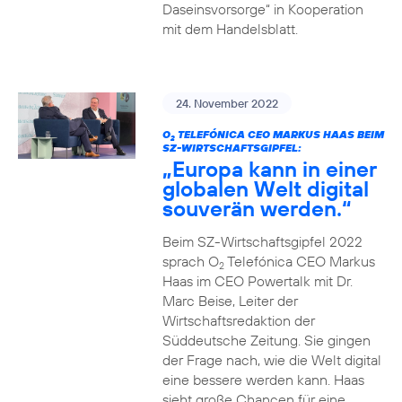
Daseinsvorsorge“ in Kooperation
mit dem Handelsblatt.
24. November 2022
O
TELEFÓNICA CEO MARKUS HAAS BEIM
2
SZ-WIRTSCHAFTSGIPFEL:
„Europa kann in einer
globalen Welt digital
souverän werden.“
Beim SZ-Wirtschaftsgipfel 2022
sprach O
Telefónica CEO Markus
2
Haas im CEO Powertalk mit Dr.
Marc Beise, Leiter der
Wirtschaftsredaktion der
Süddeutsche Zeitung. Sie gingen
der Frage nach, wie die Welt digital
eine bessere werden kann. Haas
sieht große Chancen für eine