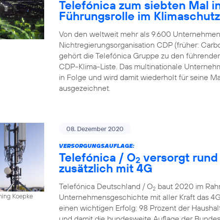
Telefónica zum siebten Mal in
Führungsrolle im Klimaschut
Von den weltweit mehr als 9.600 Unternehmen,
Nichtregierungsorganisation CDP (früher: Carbo
gehört die Telefónica Gruppe zu den führende
CDP-Klima-Liste. Das multinationale Unternehme
in Folge und wird damit wiederholt für sein
ausgezeichnet.
08. Dezember 2020
VERSORGUNGSAUFLAGE:
Telefónica / O
versorgt rund
2
zusätzlich mit 4G
Telefónica Deutschland / O
baut 2020 im Rahm
2
Unternehmensgeschichte mit aller Kraft das 4
nning Koepke
einen wichtigen Erfolg: 98 Prozent der Hausha
und damit die bundesweite Auflage der Bundesn