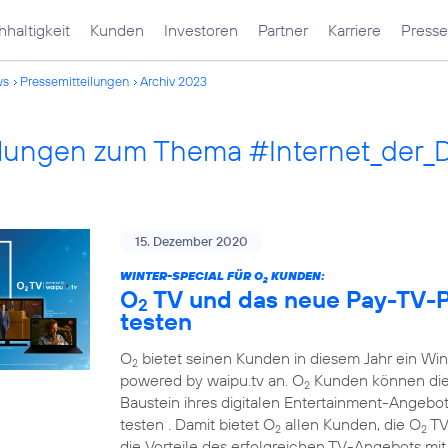
haltigkeit
Kunden
Investoren
Partner
Karriere
Presse
ws
Pressemitteilungen
Archiv 2023
ilungen zum Thema #Internet_der_
15. Dezember 2020
WINTER-SPECIAL FÜR O
KUNDEN:
2
O
TV und das neue Pay-TV-P
2
testen
O
bietet seinen Kunden in diesem Jahr ein Wi
2
powered by waipu.tv an. O
Kunden können die
2
Baustein ihres digitalen Entertainment-Angebots
testen . Damit bietet O
allen Kunden, die O
TV
2
2
die Vorteile des erfolgreichen TV-Angebots mi