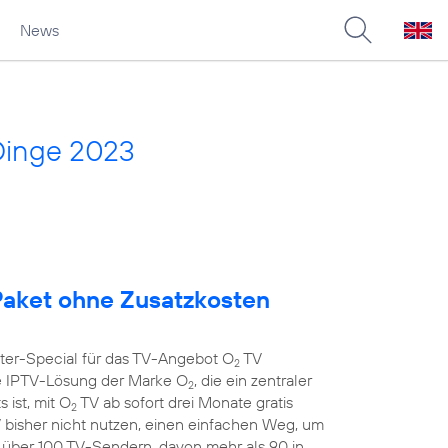
News
Dinge 2023
aket ohne Zusatzkosten
nter-Special für das TV-Angebot O
TV
2
 IPTV-Lösung der Marke O
, die ein zentraler
2
 ist, mit O
TV ab sofort drei Monate gratis
2
 bisher nicht nutzen, einen einfachen Weg, um
t über 100 TV-Sendern, davon mehr als 90 in