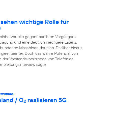
sehen wichtige Rolle für
n
eiche Vorteile gegenüber ihren Vorgängern:
tragung und eine deutlich niedrigere Latenz.
erbundenen Maschinen deutlich. Darüber hinaus
rgieeffizienter. Doch das wahre Potenzial von
e der Vorstandsvorsitzende von Telefónica
m Zeitungsinterview sagte.
ENSBURG:
land / O
realisieren 5G
2