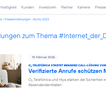
haltigkeit
Kunden
Investoren
Partner
Karriere
Presse
ws
Pressemitteilungen
Archiv 2023
ilungen zum Thema #Internet_der_
19. Februar 2026
O
TELEFÓNICA STARTET BRANDED CALL-LÖSUNG VON
2
Verifizierte Anrufe schützen
O
Telefónica und Hiya stärken die Sicherheit 
2
Absenderidentitäten